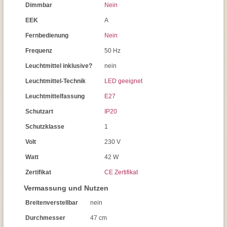
Dimmbar
Nein
EEK
A
Fernbedienung
Nein
Frequenz
50 Hz
Leuchtmittel inklusive?
nein
Leuchtmittel-Technik
LED geeignet
Leuchtmittelfassung
E27
Schutzart
IP20
Schutzklasse
1
Volt
230 V
Watt
42 W
Zertifikat
CE Zertifikat
Vermassung und Nutzen
Breitenverstellbar
nein
Durchmesser
47 cm