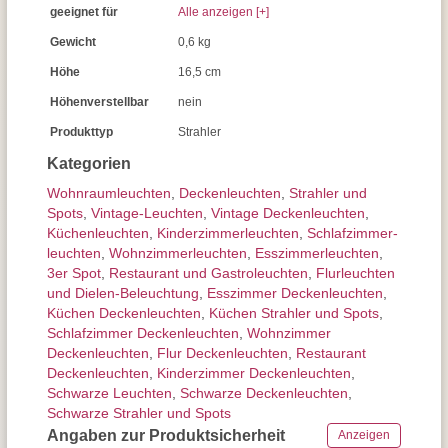
geeignet für
Alle anzeigen [+]
Gewicht
0,6 kg
Höhe
16,5 cm
Höhenverstellbar
nein
Produkttyp
Strahler
Kategorien
Wohnraum­leuchten
,
Decken­leuchten
,
Strahler und
Spots
,
Vintage-Leuchten
,
Vintage Deckenleuchten
,
Küchenleuchten
,
Kinderzimmer­leuchten
,
Schlafzimmer­
leuchten
,
Wohnzimmer­leuchten
,
Esszimmer­­leuchten
,
3er Spot
,
Restaurant und Gastroleuchten
,
Flurleuchten
und Dielen-Beleuchtung
,
Esszimmer Deckenleuchten
,
Küchen Deckenleuchten
,
Küchen Strahler und Spots
,
Schlafzimmer Deckenleuchten
,
Wohnzimmer
Deckenleuchten
,
Flur Deckenleuchten
,
Restaurant
Deckenleuchten
,
Kinderzimmer Deckenleuchten
,
Schwarze Leuchten
,
Schwarze Deckenleuchten
,
Schwarze Strahler und Spots
Angaben zur Produktsicherheit
Anzeigen