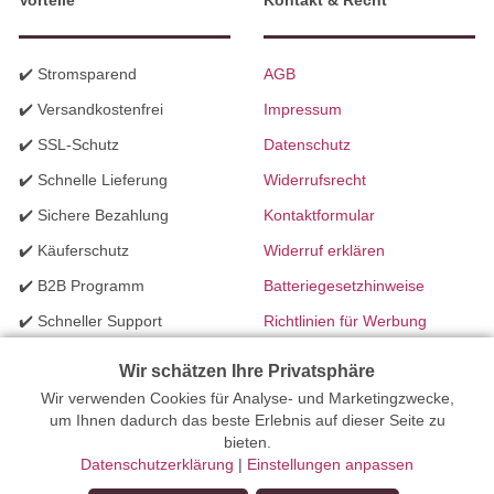
Vorteile
Kontakt & Recht
✔️ Stromsparend
AGB
✔️ Versandkostenfrei
Impressum
✔️ SSL-Schutz
Datenschutz
✔️ Schnelle Lieferung
Widerrufsrecht
✔️ Sichere Bezahlung
Kontaktformular
✔️ Käuferschutz
Widerruf erklären
✔️ B2B Programm
Batteriegesetzhinweise
✔️ Schneller Support
Richtlinien für Werbung
✔️ Mengenrabatte
Wir schätzen Ihre Privatsphäre
Wir verwenden Cookies für Analyse- und Marketingzwecke,
Ihr Onlinefachhandel für Beleuchtung seit 2012 | Erstellt mit
um Ihnen dadurch das beste Erlebnis auf dieser Seite zu
bieten.
peleides.io
Datenschutzerklärung
|
Einstellungen anpassen