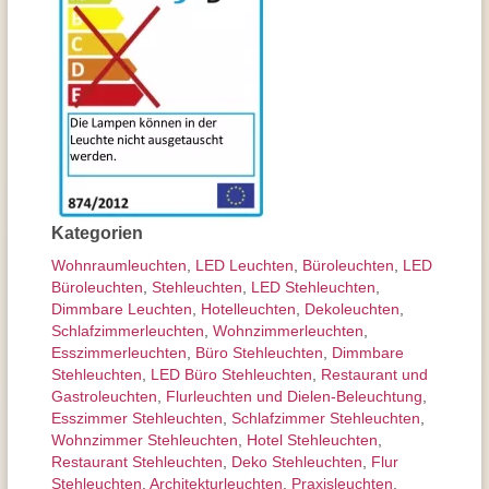
Kategorien
Wohnraum­leuchten
,
LED Leuchten
,
Büroleuchten
,
LED
Büroleuchten
,
Stehleuchten
,
LED Stehleuchten
,
Dimmbare Leuchten
,
Hotelleuchten
,
Dekoleuchten
,
Schlafzimmer­leuchten
,
Wohnzimmer­leuchten
,
Esszimmer­­leuchten
,
Büro Stehleuchten
,
Dimmbare
Stehleuchten
,
LED Büro Stehleuchten
,
Restaurant und
Gastroleuchten
,
Flurleuchten und Dielen-Beleuchtung
,
Esszimmer Stehleuchten
,
Schlafzimmer Stehleuchten
,
Wohnzimmer Stehleuchten
,
Hotel Stehleuchten
,
Restaurant Stehleuchten
,
Deko Stehleuchten
,
Flur
Stehleuchten
,
Architektur­leuchten
,
Praxisleuchten
,