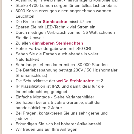
Ausführung in Weiß matt - hervorragend kombinierbar
Starke 4700 Lumen sorgen für ein tolles Lichterlebnis
3000 Kelvin erzeugen einen angenehmen warmen
Leuchtton
Die Breite der
Stehleuchte
misst 47 cm
Sparen Sie mit LED-Technik viel Strom ein
Durch niedrigen Verbrauch von nur 36 Watt schonen
Sie die Umwelt
Zu allen
dimmbaren Stehleuchten
Hoher Farbwiedergabewert mit >80 CRI
Sehen Sie die Farben auch abends in voller
Natürlichkeit
Sehr lange Lebensdauer mit ca. 30.000 Stunden
Die Betriebsspannung beträgt 230V / 50 Hz (normaler
Stromanschluss)
Die Schutzklasse der
weiße Stehleuchte
ist 2
IP Klassifikation ist IP20 und damit ideal für die
Innenbeleuchtung geeignet
Einfache Montage - Siehe Variantenbilder
Sie haben bei uns 5 Jahre Garantie, statt der
handelsüblichen 2 Jahre
Bei Fragen, kontaktieren Sie uns sehr gerne und
jederzeit
Erkundigen Sie sich bei höherer Artikelanzahl
Wir freuen uns auf Ihre Anfragen