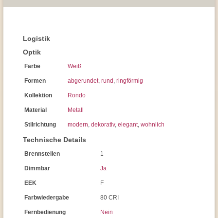
Logistik
Optik
Farbe
Weiß
Formen
abgerundet
,
rund
,
ringförmig
Kollektion
Rondo
Material
Metall
Stilrichtung
modern
,
dekorativ
,
elegant
,
wohnlich
Technische Details
Brennstellen
1
Dimmbar
Ja
EEK
F
Farbwiedergabe
80 CRI
Fernbedienung
Nein