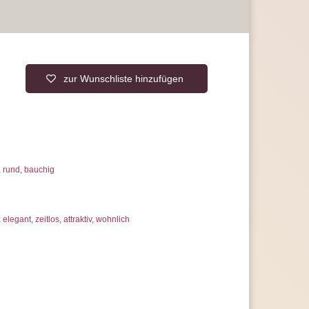
rantie, statt der üblichen 2 Jahre
 uns jederzeit
erer Artikelanzahl nach Mengenrabatten
ragen
zur Wunschliste hinzufügen
,
rund
,
bauchig
,
elegant
,
zeitlos
,
attraktiv
,
wohnlich