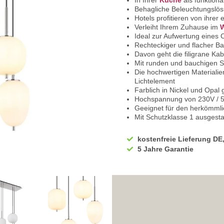
In Ihrer
Küche
als funktiona
Behagliche Beleuchtungslö
Hotels profitieren von ihre
Verleiht Ihrem Zuhause im
Ideal zur Aufwertung eines 
Rechteckiger und flacher Ba
Davon geht die filigrane K
Mit runden und bauchigen 
Die hochwertigen Materialie
Lichtelement
Farblich in Nickel und Opal g
Hochspannung von 230V / 50
Geeignet für den herkömml
Mit Schutzklasse 1 ausgesta
Die Klassifikation IP20 gew
34 cm misst die Breite
kostenfreie Lieferung DE
Mit einer Höhe von 120 cm
5 Jahre Garantie
Die Länge beträgt 80 cm
Ausgestattet mit E14 Leucht
Zur optimalen Nutzung benöt
Wir empfehlen Ihnen den Ei
Sparen Sie täglich sehr hoh
Bei uns im Sortiment finde
Diese sind von enorm lange
Mit LED-Technik erreichen S