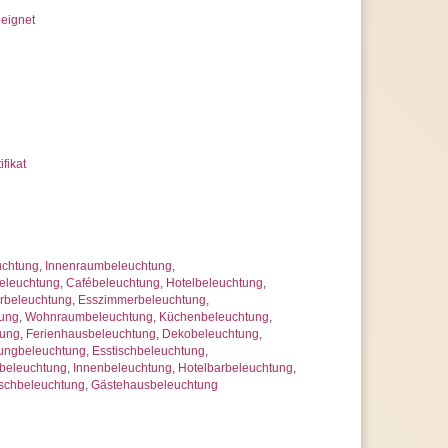
eignet
ifikat
uchtung
,
Innenraumbeleuchtung
,
eleuchtung
,
Cafébeleuchtung
,
Hotelbeleuchtung
,
beleuchtung
,
Esszimmerbeleuchtung
,
tung
,
Wohnraumbeleuchtung
,
Küchenbeleuchtung
,
tung
,
Ferienhausbeleuchtung
,
Dekobeleuchtung
,
ungbeleuchtung
,
Esstischbeleuchtung
,
beleuchtung
,
Innenbeleuchtung
,
Hotelbarbeleuchtung
,
schbeleuchtung
,
Gästehausbeleuchtung