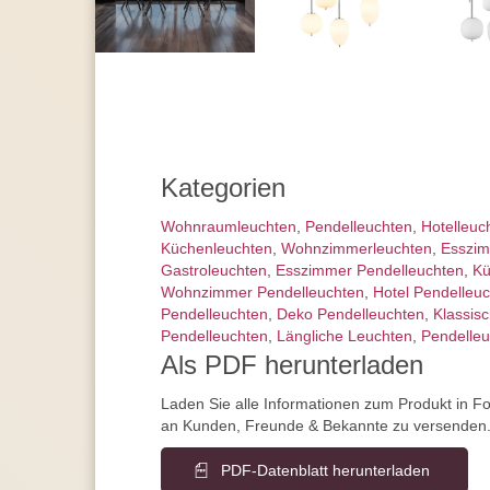
Kategorien
Wohnraum­leuchten
,
Pendel­leuchten
,
Hotelleuc
Küchenleuchten
,
Wohnzimmer­leuchten
,
Esszim
Gastroleuchten
,
Esszimmer Pendelleuchten
,
Kü
Wohnzimmer Pendelleuchten
,
Hotel Pendelleu
Pendelleuchten
,
Deko Pendelleuchten
,
Klassis
Pendelleuchten
,
Längliche Leuchten
,
Pendelleu
Als PDF herunterladen
Laden Sie alle Informationen zum Produkt in F
an Kunden, Freunde & Bekannte zu versenden
PDF-Datenblatt herunterladen