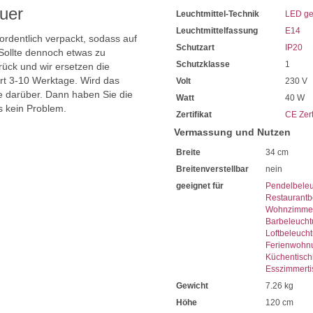
uer
Leuchtmittel-Technik
LED ge
Leuchtmittelfassung
E14
 ordentlich verpackt, sodass auf
Schutzart
IP20
Sollte dennoch etwas zu
Schutzklasse
1
ück und wir ersetzen die
ert 3-10 Werktage. Wird das
Volt
230 V
ie darüber. Dann haben Sie die
Watt
40 W
s kein Problem.
Zertifikat
CE Zert
Vermassung und Nutzen
Breite
34 cm
Breitenverstellbar
nein
geeignet für
Pendelbele
Restaurantb
Wohnzimmer
Barbeleuch
Loftbeleuch
Ferienwohn
Küchentisch
Esszimmerti
Gewicht
7.26 kg
Höhe
120 cm