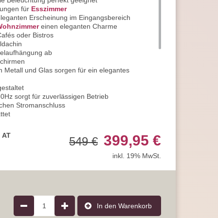
le Beleuchtung perfekt geeignet
sungen für
Esszimmer
r eleganten Erscheinung im Eingangsbereich
Wohnzimmer
einen eleganten Charme
Cafés oder Bistros
ldachin
abelaufhängung ab
Schirmen
n Metall und Glas sorgen für ein elegantes
estaltet
Hz sorgt für zuverlässigen Betrieb
ichen Stromanschluss
ttet
ährleistet den Einsatz als Innenraumbeleuchtung
, AT
399,95 €
549 €
inkl. 19% MwSt.
mittelfassungen
igen Sie 6 x Leuchtmittel
nsatz von LED-Technologie
e Stromkosten ein
n Sie stromsparende
LED-Leuchtmittel
r Lebensdauer und hoher Qualität
1
In den Warenkorb
ie die Energieeffizienzklasse A