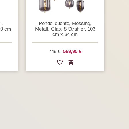
l,
Pendelleuchte, Messing,
20 cm
Metall, Glas, 8 Strahler, 103
cm x 34 cm
749 €
569,95 €