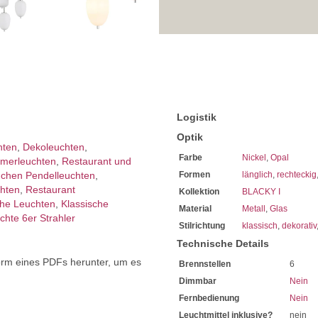
Sie haben bei uns 5 Jahre Ga
Bei Fragen, kontaktieren Sie
Erkundigen Sie sich bei höh
Wir freuen uns auf Ihre Anf
Logistik
Optik
hten
,
Dekoleuchten
,
Farbe
Nickel
,
Opal
mer­­leuchten
,
Restaurant und
chen Pendelleuchten
,
Formen
länglich
,
rechteckig
chten
,
Restaurant
Kollektion
BLACKY I
che Leuchten
,
Klassische
Material
Metall
,
Glas
chte 6er Strahler
Stilrichtung
klassisch
,
dekorativ
Technische Details
orm eines PDFs herunter, um es
Brennstellen
6
.
Dimmbar
Nein
Fernbedienung
Nein
Leuchtmittel inklusive?
nein