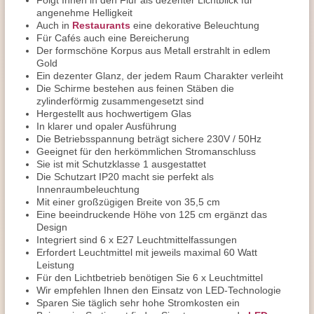
Folgt Ihnen in den Flur als dezenter Lichtblick für
angenehme Helligkeit
Auch in
Restaurants
eine dekorative Beleuchtung
Für Cafés auch eine Bereicherung
Der formschöne Korpus aus Metall erstrahlt in edlem
Gold
Ein dezenter Glanz, der jedem Raum Charakter verleiht
Die Schirme bestehen aus feinen Stäben die
zylinderförmig zusammengesetzt sind
Hergestellt aus hochwertigem Glas
In klarer und opaler Ausführung
Die Betriebsspannung beträgt sichere 230V / 50Hz
Geeignet für den herkömmlichen Stromanschluss
Sie ist mit Schutzklasse 1 ausgestattet
Die Schutzart IP20 macht sie perfekt als
Innenraumbeleuchtung
Mit einer großzügigen Breite von 35,5 cm
Eine beeindruckende Höhe von 125 cm ergänzt das
Design
Integriert sind 6 x E27 Leuchtmittelfassungen
Erfordert Leuchtmittel mit jeweils maximal 60 Watt
Leistung
Für den Lichtbetrieb benötigen Sie 6 x Leuchtmittel
Wir empfehlen Ihnen den Einsatz von LED-Technologie
Sparen Sie täglich sehr hohe Stromkosten ein