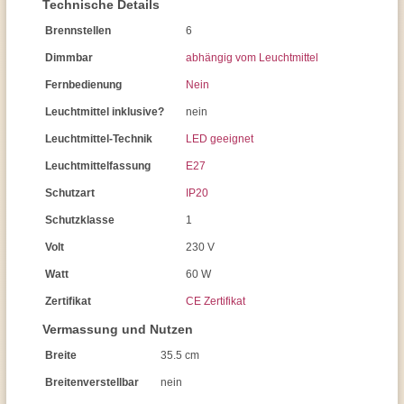
Technische Details
Brennstellen
6
Dimmbar
abhängig vom Leuchtmittel
Fernbedienung
Nein
Leuchtmittel inklusive?
nein
Leuchtmittel-Technik
LED geeignet
Leuchtmittelfassung
E27
Schutzart
IP20
Schutzklasse
1
Volt
230 V
Watt
60 W
Zertifikat
CE Zertifikat
Vermassung und Nutzen
Breite
35.5 cm
Breitenverstellbar
nein