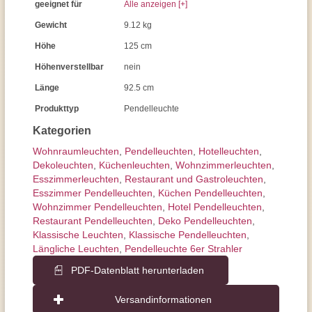
geeignet für
Alle anzeigen [+]
Gewicht
9.12 kg
Höhe
125 cm
Höhenverstellbar
nein
Länge
92.5 cm
Produkttyp
Pendelleuchte
Kategorien
Wohnraum­leuchten
,
Pendel­leuchten
,
Hotelleuchten
,
Dekoleuchten
,
Küchenleuchten
,
Wohnzimmer­leuchten
,
Esszimmer­­leuchten
,
Restaurant und Gastroleuchten
,
Esszimmer Pendelleuchten
,
Küchen Pendelleuchten
,
Wohnzimmer Pendelleuchten
,
Hotel Pendelleuchten
,
Restaurant Pendelleuchten
,
Deko Pendelleuchten
,
Klassische Leuchten
,
Klassische Pendelleuchten
,
Längliche Leuchten
,
Pendelleuchte 6er Strahler
PDF-Datenblatt herunterladen
Versandinformationen