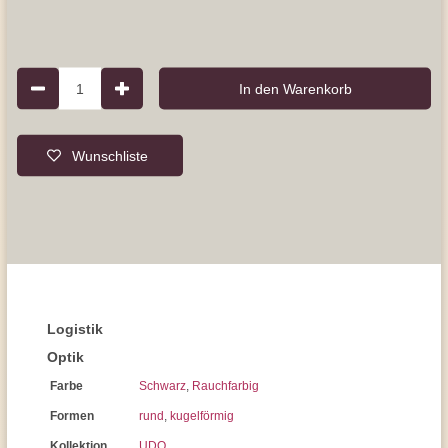
1
In den Warenkorb
Wunschliste
Logistik
Optik
Farbe
Schwarz
,
Rauchfarbig
Formen
rund
,
kugelförmig
Kollektion
UDO