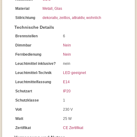
Material
Metall
,
Glas
Stilrichtung
dekorativ
,
zeitlos
,
attraktiv
,
wohnlich
Technische Details
Brennstellen
6
Dimmbar
Nein
Fernbedienung
Nein
Leuchtmittel inklusive?
nein
Leuchtmittel-Technik
LED geeignet
Leuchtmittelfassung
E14
Schutzart
IP20
Schutzklasse
1
Volt
230 V
Watt
25 W
Zertifikat
CE Zertifikat