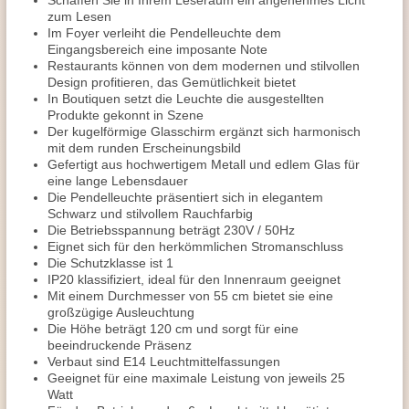
Schaffen Sie in Ihrem Leseraum ein angenehmes Licht
zum Lesen
Im Foyer verleiht die Pendelleuchte dem
Eingangsbereich eine imposante Note
Restaurants können von dem modernen und stilvollen
Design profitieren, das Gemütlichkeit bietet
In Boutiquen setzt die Leuchte die ausgestellten
Produkte gekonnt in Szene
Der kugelförmige Glasschirm ergänzt sich harmonisch
mit dem runden Erscheinungsbild
Gefertigt aus hochwertigem Metall und edlem Glas für
eine lange Lebensdauer
Die Pendelleuchte präsentiert sich in elegantem
Schwarz und stilvollem Rauchfarbig
Die Betriebsspannung beträgt 230V / 50Hz
Eignet sich für den herkömmlichen Stromanschluss
Die Schutzklasse ist 1
IP20 klassifiziert, ideal für den Innenraum geeignet
Mit einem Durchmesser von 55 cm bietet sie eine
großzügige Ausleuchtung
Die Höhe beträgt 120 cm und sorgt für eine
beeindruckende Präsenz
Verbaut sind E14 Leuchtmittelfassungen
Geeignet für eine maximale Leistung von jeweils 25
Watt