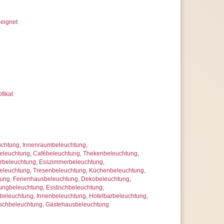
eignet
ifikat
uchtung
,
Innenraumbeleuchtung
,
eleuchtung
,
Cafébeleuchtung
,
Thekenbeleuchtung
,
beleuchtung
,
Esszimmerbeleuchtung
,
leuchtung
,
Tresenbeleuchtung
,
Küchenbeleuchtung
,
tung
,
Ferienhausbeleuchtung
,
Dekobeleuchtung
,
ungbeleuchtung
,
Esstischbeleuchtung
,
beleuchtung
,
Innenbeleuchtung
,
Hotelbarbeleuchtung
,
schbeleuchtung
,
Gästehausbeleuchtung