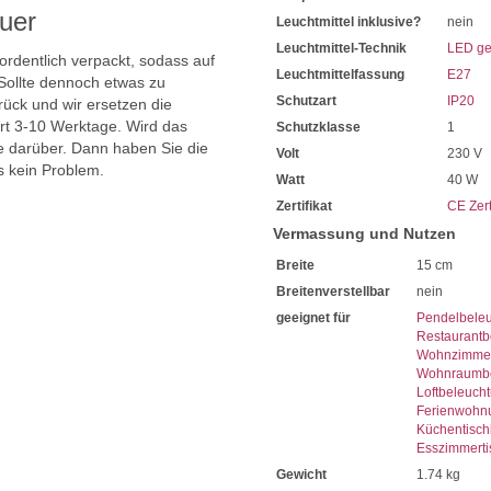
uer
Leuchtmittel inklusive?
nein
Leuchtmittel-Technik
LED ge
 ordentlich verpackt, sodass auf
Leuchtmittelfassung
E27
Sollte dennoch etwas zu
Schutzart
IP20
ück und wir ersetzen die
ert 3-10 Werktage. Wird das
Schutzklasse
1
ie darüber. Dann haben Sie die
Volt
230 V
s kein Problem.
Watt
40 W
Zertifikat
CE Zert
Vermassung und Nutzen
Breite
15 cm
Breitenverstellbar
nein
geeignet für
Pendelbele
Restaurantb
Wohnzimmer
Wohnraumbe
Loftbeleuch
Ferienwohn
Küchentisch
Esszimmerti
Gewicht
1.74 kg