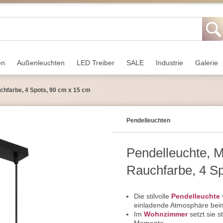
en
Außen­leuchten
LED Treiber
SALE
Industrie
Galerie
uchfarbe, 4 Spots, 90 cm x 15 cm
Pendel­leuchten
Pendelleuchte, M
Rauchfarbe, 4 S
Die stilvolle
Pendelleuchte
einladende Atmosphäre be
Im
Wohnzimmer
setzt sie s