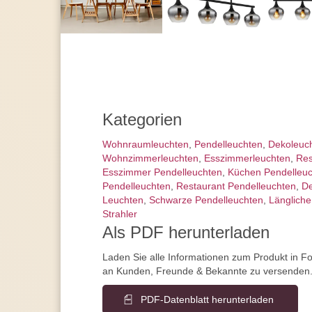
Kategorien
Wohnraum­leuchten
,
Pendel­leuchten
,
Dekoleuc
Wohnzimmer­leuchten
,
Esszimmer­­leuchten
,
Res
Esszimmer Pendelleuchten
,
Küchen Pendelleu
Pendelleuchten
,
Restaurant Pendelleuchten
,
De
Leuchten
,
Schwarze Pendelleuchten
,
Längliche
Strahler
Als PDF herunterladen
Laden Sie alle Informationen zum Produkt in F
an Kunden, Freunde & Bekannte zu versenden
PDF-Datenblatt herunterladen