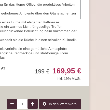
g für das Home-Office, die produktives Arbeiten
in gehobenes Ambiente über den Gästetischen zur
 eines Büros mit eleganter Raffinesse
ie ein warmes Licht für gesellige Treffen
e beeindruckende Beleuchtung beim Ankommen der
delt sie die Küche in einen stilvollen Kulinarik-
ls verleiht sie eine gemütliche Atmosphäre
längliche, rechteckige und stabförmige Form
las
arbe ausgeführt
e Spannung 230 V mit einer Frequenz von 50 Hz
, AT
169,95 €
199 €
mlichen Stromanschluss
assifiziert
inkl. 19% MwSt.
optimal für den Innenraum geeignet
mittelfassungen
von maximal 40 Watt pro Brennstelle
1
In den Warenkorb
el für den Lichtbetrieb