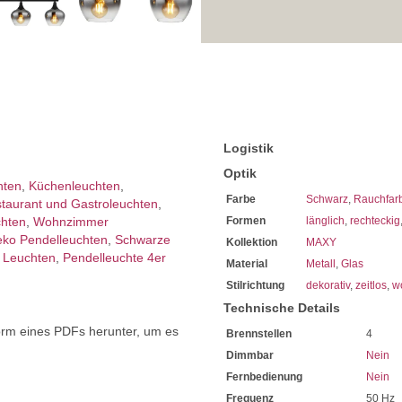
Wir empfehlen Ihnen den Ei
Sehr hohe Energiekosten kö
Bei uns im Sortiment finde
Diese sind von enorm lange
Mit LED-Technik können Sie 
Sie haben bei uns 5 Jahre Ga
Bei Fragen, kontaktieren Sie
Erkundigen Sie sich bei höh
Wir freuen uns auf Ihre Anf
Logistik
Optik
hten
,
Küchenleuchten
,
Farbe
Schwarz
,
Rauchfar
taurant und Gastroleuchten
,
chten
,
Wohnzimmer
Formen
länglich
,
rechteckig
ko Pendelleuchten
,
Schwarze
Kollektion
MAXY
 Leuchten
,
Pendelleuchte 4er
Material
Metall
,
Glas
Stilrichtung
dekorativ
,
zeitlos
,
w
Technische Details
orm eines PDFs herunter, um es
Brennstellen
4
.
Dimmbar
Nein
Fernbedienung
Nein
Frequenz
50 Hz