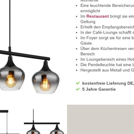
Momente
Eine leuchtende Bereicherun
ermöglicht
Im
Restaurant
bringt sie e
Geltung
Erhellt den Empfangsbereich
In der Café-Lounge schafft s
Im Foyer sorgt sie für ein
Gäste
Über dem Küchentresen verwan
Bereich
Im Loungebereich eines Hote
Die Pendelleuchte hat eine 
Hergestellt aus Metall und G
Hier in Schwarz und Rauchf
Für den Betrieb beträgt di
kostenfreie Lieferung DE
Eignet sich für den herköm
5 Jahre Garantie
Und ist mit Schutzklasse 1 kl
Mit der IP20 Klassifikation 
Die Breite misst 15 cm
Bei einer Länge von 90 cm
Und einer Höhe von 120 cm
Ausgestattet mit E27 Leucht
Geeignet für eine Leistung 
Sie benötigen 4 x Leuchtmitt