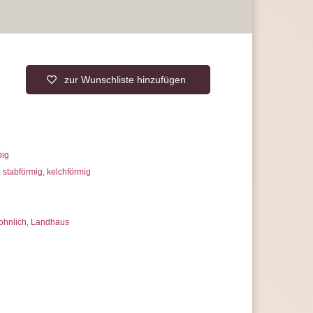
nsatz der innovativen LED-Technologie
nnen Sie hierdurch täglich einsparen
n Sie stromsparende
LED-Leuchtmittel
r Lebensdauer und hoher Qualität
die Energieeffizienzklasse A erreichen
rantie, statt der üblichen 2 Jahre
 uns jederzeit
zur Wunschliste hinzufügen
erer Artikelanzahl nach Mengenrabatten
ragen
big
,
stabförmig
,
kelchförmig
ohnlich
,
Landhaus