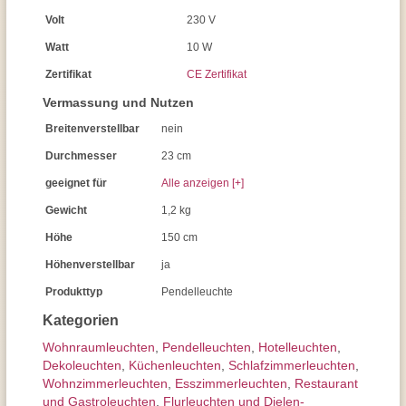
Volt
230 V
Watt
10 W
Zertifikat
CE Zertifikat
Vermassung und Nutzen
Breitenverstellbar
nein
Durchmesser
23 cm
geeignet für
Alle anzeigen [+]
Gewicht
1,2 kg
Höhe
150 cm
Höhenverstellbar
ja
Produkttyp
Pendelleuchte
Kategorien
Wohnraum­leuchten
,
Pendel­leuchten
,
Hotelleuchten
,
Dekoleuchten
,
Küchenleuchten
,
Schlafzimmer­leuchten
,
Wohnzimmer­leuchten
,
Esszimmer­­leuchten
,
Restaurant
und Gastroleuchten
,
Flurleuchten und Dielen-