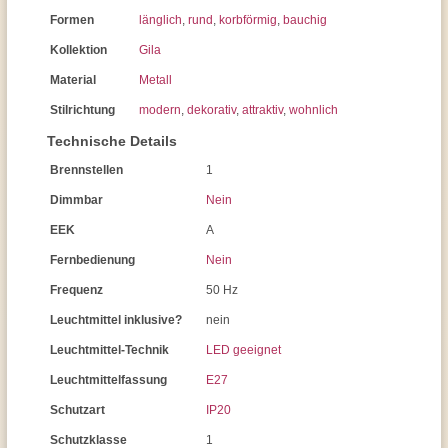
Formen
länglich
,
rund
,
korbförmig
,
bauchig
Kollektion
Gila
Material
Metall
Stilrichtung
modern
,
dekorativ
,
attraktiv
,
wohnlich
Technische Details
Brennstellen
1
Dimmbar
Nein
EEK
A
Fernbedienung
Nein
Frequenz
50 Hz
Leuchtmittel inklusive?
nein
Leuchtmittel-Technik
LED geeignet
Leuchtmittelfassung
E27
Schutzart
IP20
Schutzklasse
1