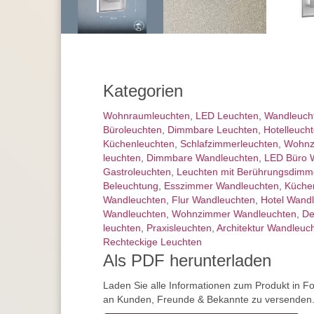
Kategorien
Wohnraum­leuchten
,
LED Leuchten
,
Wand­leuch
Büroleuchten
,
Dimmbare Leuchten
,
Hotelleuch
Küchenleuchten
,
Schlafzimmer­leuchten
,
Wohnz
leuchten
,
Dimmbare Wandleuchten
,
LED Büro 
Gastroleuchten
,
Leuchten mit Berührungs­dimm
Beleuchtung
,
Esszimmer Wandleuchten
,
Küche
Wandleuchten
,
Flur Wandleuchten
,
Hotel Wand
Wandleuchten
,
Wohnzimmer Wandleuchten
,
De
leuchten
,
Praxisleuchten
,
Architektur Wandleuc
Rechteckige Leuchten
Als PDF herunterladen
Laden Sie alle Informationen zum Produkt in F
an Kunden, Freunde & Bekannte zu versenden