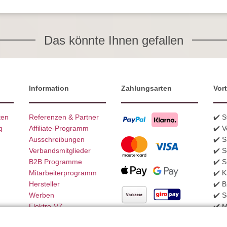
Das könnte Ihnen gefallen
Information
Zahlungsarten
Vort
ten
Referenzen & Partner
✔️ 
g
Affiliate-Programm
✔️ V
Ausschreibungen
✔️ 
Verbandsmitglieder
✔️ S
B2B Programme
✔️ S
Mitarbeiterprogramm
✔️ K
Hersteller
✔️ 
Werben
✔️ S
Elektro-VZ
✔️ 
Weitere Zahlungsarten