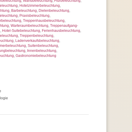
beleuchtung
,
Wandbeleuchtung
,
Flurbeleuchtung
,
eleuchtung
,
Hotelzimmerbeleuchtung
,
chtung
,
Barbeleuchtung
,
Dielenbeleuchtung
,
leuchtung
,
Praxisbeleuchtung
,
rbeleuchtung
,
Treppenhausbeleuchtung
,
htung
,
Warteraumbeleuchtung
,
Treppenaufgang-
g
,
Hotel-Suitebeleuchtung
,
Ferienhausbeleuchtung
,
eleuchtung
,
Treppenbeleuchtung
,
euchtung
,
Ladenverkaufsbeleuchtung
,
mmerbeleuchtung
,
Suitenbeleuchtung
,
ungbeleuchtung
,
Innenbeleuchtung
,
euchtung
,
Gastronomiebeleuchtung
e
logie