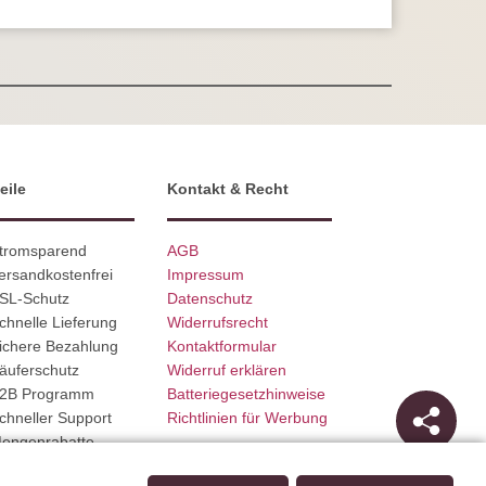
eile
Kontakt & Recht
Stromsparend
AGB
ersandkostenfrei
Impressum
SSL-Schutz
Datenschutz
chnelle Lieferung
Widerrufsrecht
ichere Bezahlung
Kontaktformular
äuferschutz
Widerruf erklären
B2B Programm
Batteriegesetzhinweise
chneller Support
Richtlinien für Werbung
Mengenrabatte