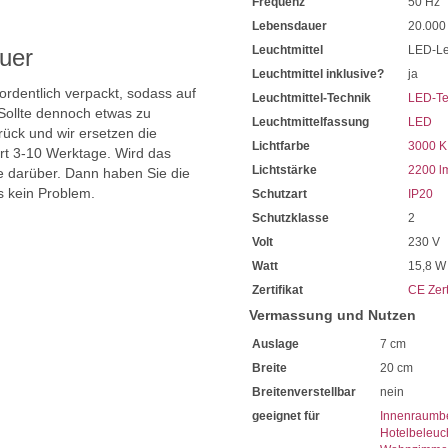
Frequenz
50 Hz
Mit einer sehr hohen Leben
Sie haben bei uns 5 Jahre Ga
Lebensdauer
20.000
Bei Fragen, kontaktieren Sie
Leuchtmittel
LED-Le
uer
Erkundigen Sie sich bei höh
Leuchtmittel inklusive?
ja
Wir freuen uns auf Ihre Anf
 ordentlich verpackt, sodass auf
Leuchtmittel-Technik
LED-Te
Sollte dennoch etwas zu
Leuchtmittelfassung
LED
ück und wir ersetzen die
Lichtfarbe
3000 K
ert 3-10 Werktage. Wird das
Lichtstärke
2200 l
ie darüber. Dann haben Sie die
s kein Problem.
Schutzart
IP20
Schutzklasse
2
Volt
230 V
Watt
15,8 W
Zertifikat
CE Zert
Vermassung und Nutzen
Auslage
7 cm
Breite
20 cm
Breitenverstellbar
nein
geeignet für
Innenraumb
Hotelbeleuc