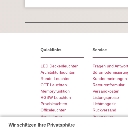
Quicklinks
Service
LED Deckenleuchten
Fragen und Antwor
Architekturleuchten
Büromodernisierun
Runde Leuchten
Kundenmeinungen
CCT Leuchten
Retourenformular
Memoryfunktion
Versandkosten
RGBW Leuchten
Listungspreise
Praxisleuchten
Lichtmagazin
Officeleuchten
Rückversand
Ventilatoren
Sponsoring
SCHÖNER WOHNEN
Garantie
Wir schätzen Ihre Privatsphäre