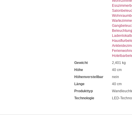
Wohnzimmer
Esszimmerb
Salonbeleu
Wohnraumbe
Wartezimme
Gangbeleuc
Beleuchtun
Ladenlokalb
Hausflurbel
Ankleidezi
Ferienwohn
Hotelbarbel
Gewicht
2,401 kg
Höhe
40 cm
Höhenverstellbar
nein
Länge
40 cm
Produkttyp
Wandleucht
Technologie
LED-Techno