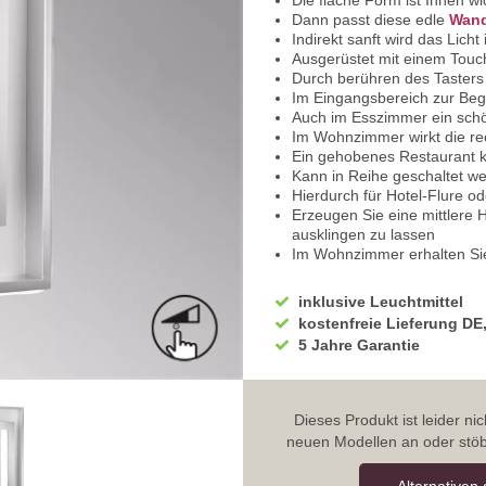
Die flache Form ist Ihnen wi
Dann passt diese edle
Wand
Indirekt sanft wird das Licht
Ausgerüstet mit einem Tou
Durch berühren des Tasters 
Im Eingangsbereich zur Begr
Auch im Esszimmer ein schö
Im Wohnzimmer wirkt die r
Ein gehobenes Restaurant ka
Kann in Reihe geschaltet w
Hierdurch für Hotel-Flure od
Erzeugen Sie eine mittlere 
ausklingen zu lassen
Im Wohnzimmer erhalten Si
Zum Beispiel beim Schauen
Wirkt auch sehr elegant und
inklusive Leuchtmittel
Ganz zartes Licht, eignet 
kostenfreie Lieferung DE
Direkt vor dem Zubettgehen
5 Jahre Garantie
Lassen Sie sich durch dies
Im Schlafzimmer, neben dem 
Lichtaccessoire
Die Grundform ist ein Quadr
Dieses Produkt ist leider n
Am Rand wurde ein Strahler i
neuen Modellen an oder stöb
Darüber liegt in der Mitte e
Dieser hat eine rechteckige