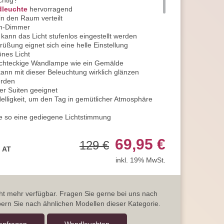
chtig?
leuchte
hervorragend
 in den Raum verteilt
ch-Dimmer
kann das Licht stufenlos eingestellt werden
üßung eignet sich eine helle Einstellung
nes Licht
echteckige Wandlampe wie ein Gemälde
nn mit dieser Beleuchtung wirklich glänzen
erden
er Suiten geeignet
Helligkeit, um den Tag in gemütlicher Atmosphäre
e so eine gediegene Lichtstimmung
 eines Films sehr angenehm
 niveauvoll
69,95 €
129 €
sich für Entspannungsübungen
, AT
 oder auch beim Hören von Musik
inkl. 19% MwSt.
es bezaubernde Licht verwöhnen
Bett, ein absolut dekoratives und praktisches
at
icht mehr verfügbar. Fragen Sie gerne bei uns nach
nstalliert
ern Sie nach ähnlichen Modellen dieser Kategorie.
in quaderförmiger Strahler
 Blende darüber