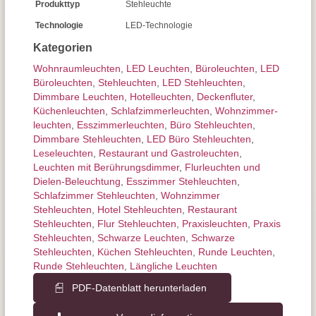
Produkttyp
Stehleuchte
Technologie
LED-Technologie
Kategorien
Wohnraum­leuchten
,
LED Leuchten
,
Büroleuchten
,
LED
Büroleuchten
,
Stehleuchten
,
LED Stehleuchten
,
Dimmbare Leuchten
,
Hotelleuchten
,
Deckenfluter
,
Küchenleuchten
,
Schlafzimmer­leuchten
,
Wohnzimmer­
leuchten
,
Esszimmer­­leuchten
,
Büro Stehleuchten
,
Dimmbare Stehleuchten
,
LED Büro Stehleuchten
,
Leseleuchten
,
Restaurant und Gastroleuchten
,
Leuchten mit Berührungs­dimmer
,
Flurleuchten und
Dielen-Beleuchtung
,
Esszimmer Stehleuchten
,
Schlafzimmer Stehleuchten
,
Wohnzimmer
Stehleuchten
,
Hotel Stehleuchten
,
Restaurant
Stehleuchten
,
Flur Stehleuchten
,
Praxisleuchten
,
Praxis
Stehleuchten
,
Schwarze Leuchten
,
Schwarze
Stehleuchten
,
Küchen Stehleuchten
,
Runde Leuchten
,
Runde Stehleuchten
,
Längliche Leuchten
PDF-Datenblatt herunterladen