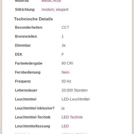
Material
Metall
,
Acryl
Stilrichtung
modern
,
elegant
Technische Details
Besonderheiten
CCT
Brennstellen
1
Dimmbar
Ja
EEK
F
Farbwiedergabe
80 CRI
Fernbedienung
Nein
Frequenz
50 Hz
Lebensdauer
20.000 Stunden
Leuchtmittel
LED-Leuchtmittel
Leuchtmittel inklusive?
ja
Leuchtmittel-Technik
LED-Technik
Leuchtmittelfassung
LED