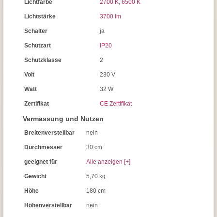
Lichtfarbe
2700 K
,
6500 K
Lichtstärke
3700 lm
Schalter
ja
Schutzart
IP20
Schutzklasse
2
Volt
230 V
Watt
32 W
Zertifikat
CE Zertifikat
Vermassung und Nutzen
Breitenverstellbar
nein
Durchmesser
30 cm
geeignet für
Alle anzeigen [+]
Gewicht
5,70 kg
Höhe
180 cm
Höhenverstellbar
nein