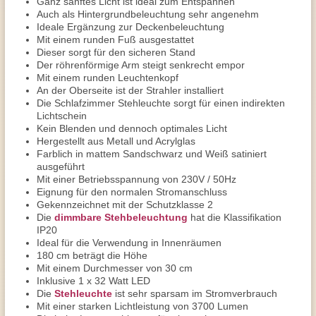
Ganz sanftes Licht ist ideal zum Entspannen
Auch als Hintergrundbeleuchtung sehr angenehm
Ideale Ergänzung zur Deckenbeleuchtung
Mit einem runden Fuß ausgestattet
Dieser sorgt für den sicheren Stand
Der röhrenförmige Arm steigt senkrecht empor
Mit einem runden Leuchtenkopf
An der Oberseite ist der Strahler installiert
Die Schlafzimmer Stehleuchte sorgt für einen indirekten
Lichtschein
Kein Blenden und dennoch optimales Licht
Hergestellt aus Metall und Acrylglas
Farblich in mattem Sandschwarz und Weiß satiniert
ausgeführt
Mit einer Betriebsspannung von 230V / 50Hz
Eignung für den normalen Stromanschluss
Gekennzeichnet mit der Schutzklasse 2
Die
dimmbare Stehbeleuchtung
hat die Klassifikation
IP20
Ideal für die Verwendung in Innenräumen
180 cm beträgt die Höhe
Mit einem Durchmesser von 30 cm
Inklusive 1 x 32 Watt LED
Die
Stehleuchte
ist sehr sparsam im Stromverbrauch
Mit einer starken Lichtleistung von 3700 Lumen