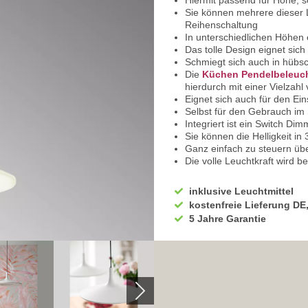
Hiermit passend für Höhe, 
Sie können mehrere dieser 
Reihenschaltung
In unterschiedlichen Höhen 
Das tolle Design eignet sic
Schmiegt sich auch in hübs
Die
Küchen Pendelbeleuc
hierdurch mit einer Vielzahl
Eignet sich auch für den E
Selbst für den Gebrauch im
Integriert ist ein Switch Dim
Sie können die Helligkeit in 
Ganz einfach zu steuern üb
Die volle Leuchtkraft wird be
Ideal zum Kochen, Essen, be
Zum Beispiel beim Basteln 
inklusive Leuchtmittel
Durch aus- und wieder ansc
kostenfreie Lieferung DE
Für eine gediegene Beleuc
5 Jahre Garantie
Das gemütliche Licht lädt z
Mit dem erneuten Aus- und A
Zauberhaft sanftes Licht fü
Für eine behagliche Beleu
Auch bei einem romantisch
Die Beleuchtung kann auch 
werden