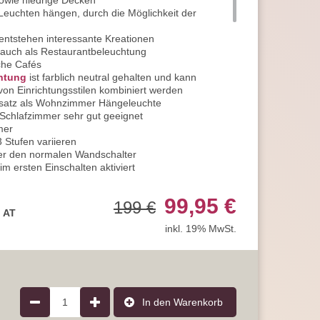
sowie niedrige Decken
Leuchten hängen, durch die Möglichkeit der
entstehen interessante Kreationen
h auch als Restaurantbeleuchtung
che Cafés
htung
ist farblich neutral gehalten und kann
 von Einrichtungsstilen kombiniert werden
insatz als Wohnzimmer Hängeleuchte
 Schlafzimmer sehr gut geeignet
mer
3 Stufen variieren
er den normalen Wandschalter
im ersten Einschalten aktiviert
i Tätigkeiten, die Konzentration erfordern
mit den Kindern sehr passend
99,95 €
199 €
halten, dimmen Sie die Beleuchtung auf 50%
, AT
htung am Abend
inkl. 19% MwSt.
um Ausruhen ein
nschalten erhalten Sie eine Intensität von 25%
r eine entspannte Atmosphäre
chtung am Abend
en Dinner sehr angenehm
beim Filmschauen als Hintergrundlicht verwendet
1
In den Warenkorb