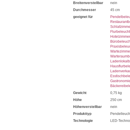
Breitenverstellbar
nein
Durchmesser
45 cm
geeignet für
Pendelbele
Restaurantb
Schlafzimme
Flurbeleuch
Hotelzimme
Bürobeleuc
Praxisbeleu
Wartezimme
Warteraumb
Ladenlokalb
Hausflurbel
Ladenverka
Esstischbel
Gastronomi
Bäckereibel
Gewicht
0,75 kg
Höhe
250 cm
Höhenverstellbar
nein
Produkttyp
Pendelleuch
Technologie
LED-Techno