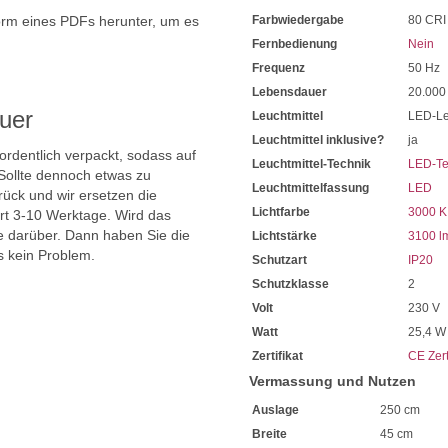
Bei Fragen, kontaktieren Sie
orm eines PDFs herunter, um es
Farbwiedergabe
80 CRI
Erkundigen Sie sich bei höh
Wir freuen uns auf Ihre Anf
.
Fernbedienung
Nein
Frequenz
50 Hz
Lebensdauer
20.000
uer
Leuchtmittel
LED-Le
Leuchtmittel inklusive?
ja
 ordentlich verpackt, sodass auf
Leuchtmittel-Technik
LED-Te
Sollte dennoch etwas zu
Leuchtmittelfassung
LED
ück und wir ersetzen die
Lichtfarbe
3000 K
ert 3-10 Werktage. Wird das
ie darüber. Dann haben Sie die
Lichtstärke
3100 l
s kein Problem.
Schutzart
IP20
Schutzklasse
2
Volt
230 V
Watt
25,4 W
Zertifikat
CE Zert
Vermassung und Nutzen
Auslage
250 cm
Breite
45 cm