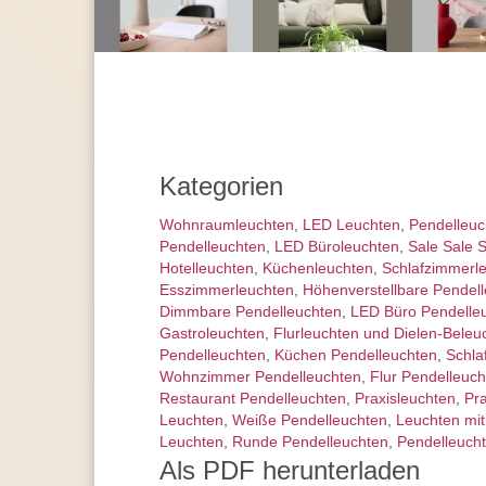
Kategorien
Wohnraum­leuchten
,
LED Leuchten
,
Pendel­leu
Pendelleuchten
,
LED Büroleuchten
,
Sale Sale 
Hotelleuchten
,
Küchenleuchten
,
Schlafzimmer­l
Esszimmer­­leuchten
,
Höhen­verstellbare Pendel
Dimmbare Pendelleuchten
,
LED Büro Pendelle
Gastroleuchten
,
Flurleuchten und Dielen-Beleu
Pendelleuchten
,
Küchen Pendelleuchten
,
Schla
Wohnzimmer Pendelleuchten
,
Flur Pendelleuch
Restaurant Pendelleuchten
,
Praxisleuchten
,
Pr
Leuchten
,
Weiße Pendelleuchten
,
Leuchten mi
Leuchten
,
Runde Pendelleuchten
,
Pendelleucht
Als PDF herunterladen