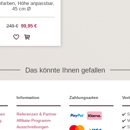
nfarben, Höhe anpassbar,
45 cm Ø
249 €
99,95 €
Das könnte Ihnen gefallen
Information
Zahlungsarten
Vort
ten
Referenzen & Partner
✔️ 
g
Affiliate-Programm
✔️ V
Ausschreibungen
✔️ 