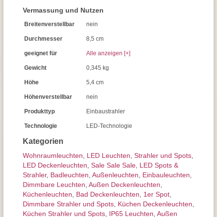
Vermassung und Nutzen
Breitenverstellbar
nein
Durchmesser
8,5 cm
geeignet für
Alle anzeigen [+]
Gewicht
0,345 kg
Höhe
5,4 cm
Höhenverstellbar
nein
Produkttyp
Einbaustrahler
Technologie
LED-Technologie
Kategorien
Wohnraum­leuchten
,
LED Leuchten
,
Strahler und Spots
,
LED Deckenleuchten
,
Sale Sale Sale
,
LED Spots &
Strahler
,
Badleuchten
,
Außen­leuchten
,
Einbauleuchten
,
Dimmbare Leuchten
,
Außen Deckenleuchten
,
Küchenleuchten
,
Bad Deckenleuchten
,
1er Spot
,
Dimmbare Strahler und Spots
,
Küchen Deckenleuchten
,
Küchen Strahler und Spots
,
IP65 Leuchten
,
Außen