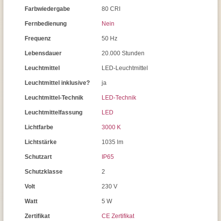
Farbwiedergabe
80 CRI
Fernbedienung
Nein
Frequenz
50 Hz
Lebensdauer
20.000 Stunden
Leuchtmittel
LED-Leuchtmittel
Leuchtmittel inklusive?
ja
Leuchtmittel-Technik
LED-Technik
Leuchtmittelfassung
LED
Lichtfarbe
3000 K
Lichtstärke
1035 lm
Schutzart
IP65
Schutzklasse
2
Volt
230 V
Watt
5 W
Zertifikat
CE Zertifikat