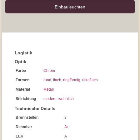
Einbauleuchten
Logistik
Optik
Farbe
Chrom
Formen
rund
,
flach
,
ringförmig
,
ultraflach
Material
Metall
Stilrichtung
modern
,
wohnlich
Technische Details
Brennstellen
3
Dimmbar
Ja
EEK
A