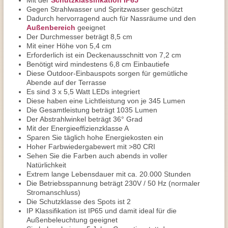
Mit der
Schutzklassifikation IP65
Gegen Strahlwasser und Spritzwasser geschützt
Dadurch hervorragend auch für Nassräume und den
Außenbereich
geeignet
Der Durchmesser beträgt 8,5 cm
Mit einer Höhe von 5,4 cm
Erforderlich ist ein Deckenausschnitt von 7,2 cm
Benötigt wird mindestens 6,8 cm Einbautiefe
Diese Outdoor-Einbauspots sorgen für gemütliche
Abende auf der Terrasse
Es sind 3 x 5,5 Watt LEDs integriert
Diese haben eine Lichtleistung von je 345 Lumen
Die Gesamtleistung beträgt 1035 Lumen
Der Abstrahlwinkel beträgt 36° Grad
Mit der Energieeffizienzklasse A
Sparen Sie täglich hohe Energiekosten ein
Hoher Farbwiedergabewert mit >80 CRI
Sehen Sie die Farben auch abends in voller
Natürlichkeit
Extrem lange Lebensdauer mit ca. 20.000 Stunden
Die Betriebsspannung beträgt 230V / 50 Hz (normaler
Stromanschluss)
Die Schutzklasse des Spots ist 2
IP Klassifikation ist IP65 und damit ideal für die
Außenbeleuchtung geeignet