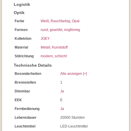
Logistik
Optik
Farbe
Weiß
,
Rauchfarbig
,
Opal
Formen
rund
,
gewölbt
,
ringförmig
Kollektion
JOEY
Material
Metall
,
Kunststoff
Stilrichtung
modern
,
schlicht
Technische Details
Besonderheiten
Alle anzeigen [+]
Brennstellen
1
Dimmbar
Ja
EEK
E
Fernbedienung
Ja
Lebensdauer
20000 Stunden
Leuchtmittel
LED-Leuchtmittel