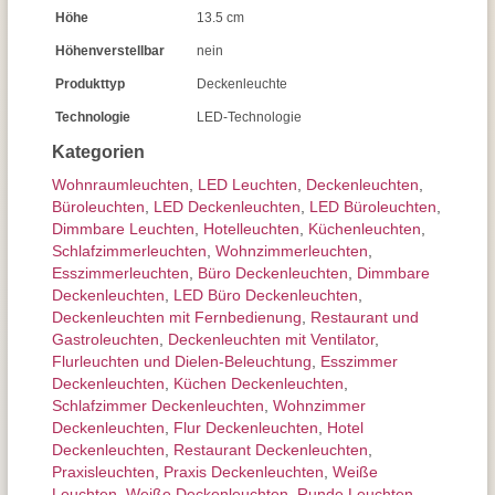
Höhe
13.5 cm
Höhenverstellbar
nein
Produkttyp
Deckenleuchte
Technologie
LED-Technologie
Kategorien
Wohnraum­leuchten
,
LED Leuchten
,
Decken­leuchten
,
Büroleuchten
,
LED Deckenleuchten
,
LED Büroleuchten
,
Dimmbare Leuchten
,
Hotelleuchten
,
Küchenleuchten
,
Schlafzimmer­leuchten
,
Wohnzimmer­leuchten
,
Esszimmer­­leuchten
,
Büro Deckenleuchten
,
Dimmbare
Deckenleuchten
,
LED Büro Deckenleuchten
,
Deckenleuchten mit Fernbedienung
,
Restaurant und
Gastroleuchten
,
Deckenleuchten mit Ventilator
,
Flurleuchten und Dielen-Beleuchtung
,
Esszimmer
Deckenleuchten
,
Küchen Deckenleuchten
,
Schlafzimmer Deckenleuchten
,
Wohnzimmer
Deckenleuchten
,
Flur Deckenleuchten
,
Hotel
Deckenleuchten
,
Restaurant Deckenleuchten
,
Praxisleuchten
,
Praxis Deckenleuchten
,
Weiße
Leuchten
,
Weiße Deckenleuchten
,
Runde Leuchten
,