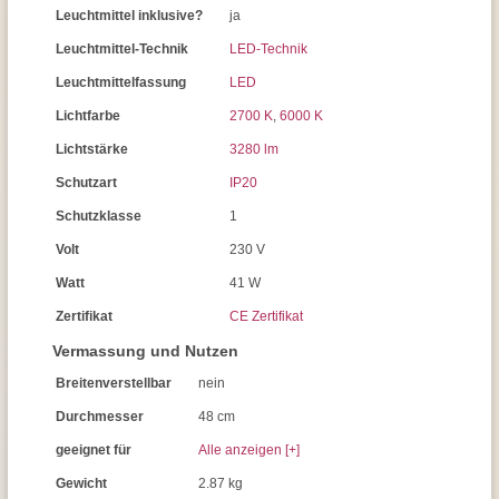
Leuchtmittel inklusive?
ja
Leuchtmittel-Technik
LED-Technik
Leuchtmittelfassung
LED
Lichtfarbe
2700 K
,
6000 K
Lichtstärke
3280 lm
Schutzart
IP20
Schutzklasse
1
Volt
230 V
Watt
41 W
Zertifikat
CE Zertifikat
Vermassung und Nutzen
Breitenverstellbar
nein
Durchmesser
48 cm
geeignet für
Alle anzeigen [+]
Gewicht
2.87 kg