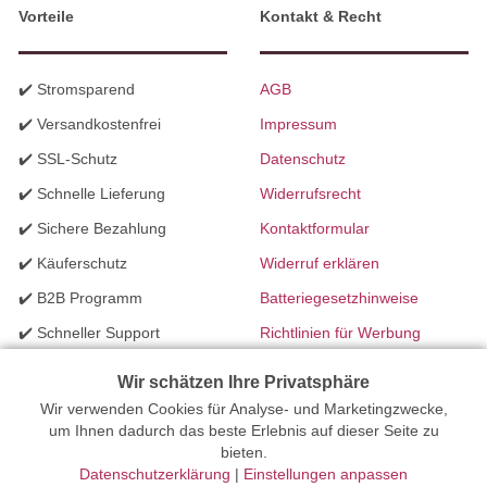
Vorteile
Kontakt & Recht
✔️ Stromsparend
AGB
✔️ Versandkostenfrei
Impressum
✔️ SSL-Schutz
Datenschutz
✔️ Schnelle Lieferung
Widerrufsrecht
✔️ Sichere Bezahlung
Kontaktformular
✔️ Käuferschutz
Widerruf erklären
✔️ B2B Programm
Batteriegesetzhinweise
✔️ Schneller Support
Richtlinien für Werbung
✔️ Mengenrabatte
Wir schätzen Ihre Privatsphäre
Wir verwenden Cookies für Analyse- und Marketingzwecke,
Ihr Onlinefachhandel für Beleuchtung seit 2012 | Erstellt mit
um Ihnen dadurch das beste Erlebnis auf dieser Seite zu
bieten.
peleides.io
Datenschutzerklärung
|
Einstellungen anpassen