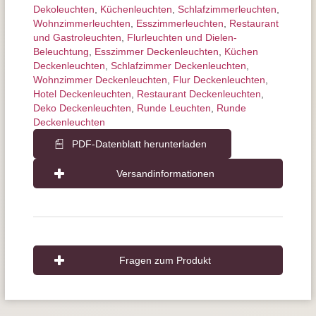
Dekoleuchten
,
Küchenleuchten
,
Schlafzimmer­leuchten
,
Wohnzimmer­leuchten
,
Esszimmer­­leuchten
,
Restaurant
und Gastroleuchten
,
Flurleuchten und Dielen-
Beleuchtung
,
Esszimmer Deckenleuchten
,
Küchen
Deckenleuchten
,
Schlafzimmer Deckenleuchten
,
Wohnzimmer Deckenleuchten
,
Flur Deckenleuchten
,
Hotel Deckenleuchten
,
Restaurant Deckenleuchten
,
Deko Deckenleuchten
,
Runde Leuchten
,
Runde
Deckenleuchten
PDF-Datenblatt herunterladen
Versandinformationen
Fragen zum Produkt