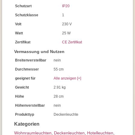
Schutzart
IP20
Schutzklasse
1
Volt
230 V
Watt
25 W
Zertifikat
CE Zertifikat
Vermassung und Nutzen
Breitenverstellbar
nein
Durchmesser
55 cm
geeignet für
Alle anzeigen [+]
Gewicht
2.91 kg
Höhe
28 cm
Höhenverstellbar
nein
Produkttyp
Deckenleuchte
Kategorien
Wohnraum­leuchten
,
Decken­leuchten
,
Hotelleuchten
,