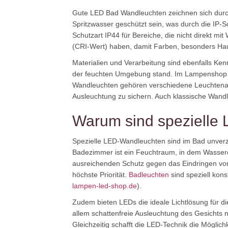
Gute LED Bad Wandleuchten zeichnen sich durch
Spritzwasser geschützt sein, was durch die IP-
Schutzart IP44 für Bereiche, die nicht direkt m
(CRI-Wert) haben, damit Farben, besonders Haut
Materialien und Verarbeitung sind ebenfalls Kenn
der feuchten Umgebung stand. Im Lampenshop fi
Wandleuchten gehören verschiedene Leuchtena
Ausleuchtung zu sichern. Auch klassische Wandl
Warum sind spezielle
Spezielle LED-Wandleuchten sind im Bad unverzi
Badezimmer ist ein Feuchtraum, in dem Wasserd
ausreichenden Schutz gegen das Eindringen von 
höchste Priorität.
Badleuchten
sind speziell kon
lampen-led-shop.de
).
Zudem bieten LEDs die ideale Lichtlösung für di
allem schattenfreie Ausleuchtung des Gesichts no
Gleichzeitig schafft die LED-Technik die Mögli