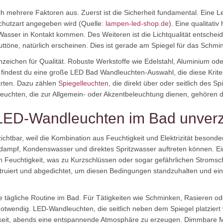
 mehrere Faktoren aus. Zuerst ist die Sicherheit fundamental. Eine 
Schutzart angegeben wird (Quelle:
lampen-led-shop.de
). Eine qualitati
it Wasser in Kontakt kommen. Des Weiteren ist die Lichtqualität entsch
töne, natürlich erscheinen. Dies ist gerade am Spiegel für das Schmin
zeichen für Qualität. Robuste Werkstoffe wie Edelstahl, Aluminium oder
ndest du eine große LED Bad Wandleuchten-Auswahl, die diese Kriteri
rten. Dazu zählen
Spiegelleuchten
, die direkt über oder seitlich des 
euchten, die zur Allgemein- oder Akzentbeleuchtung dienen, gehören 
 LED-Wandleuchten im Bad unverz
chtbar, weil die Kombination aus Feuchtigkeit und Elektrizität beson
ampf, Kondenswasser und direktes Spritzwasser auftreten können. Ei
Feuchtigkeit, was zu Kurzschlüssen oder sogar gefährlichen Stromschl
struiert und abgedichtet, um diesen Bedingungen standzuhalten und ein
e tägliche Routine im Bad. Für Tätigkeiten wie Schminken, Rasieren ode
twendig. LED-Wandleuchten, die seitlich neben dem Spiegel platziert wer
chkeit, abends eine entspannende Atmosphäre zu erzeugen. Dimmbare Mo