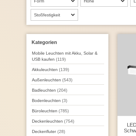
Form
Höhe
L
Stoßfestigkeit
Kategorien
Mobile Leuchten mit Akku, Solar &
USB kaufen
(119)
Akkuleuchten
(139)
Außen­leuchten
(543)
Badleuchten
(204)
Bodenleuchten
(3)
Büroleuchten
(785)
Decken­leuchten
(754)
LED
Schw
Deckenfluter
(28)