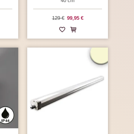
40 cm
129 €
99,95 €