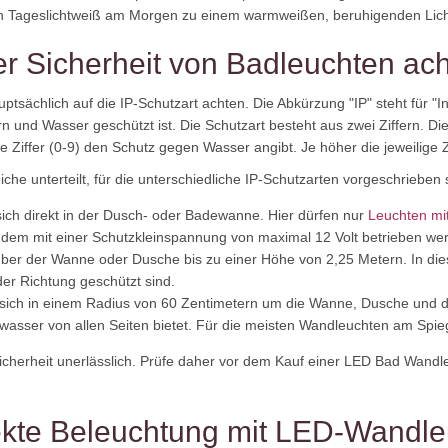
n Tageslichtweiß am Morgen zu einem warmweißen, beruhigenden Lich
er Sicherheit von Badleuchten ac
sächlich auf die IP-Schutzart achten. Die Abkürzung "IP" steht für "Ing
nd Wasser geschützt ist. Die Schutzart besteht aus zwei Ziffern. Die 
Ziffer (0-9) den Schutz gegen Wasser angibt. Je höher die jeweilige Zi
he unterteilt, für die unterschiedliche IP-Schutzarten vorgeschrieben 
sich direkt in der Dusch- oder Badewanne. Hier dürfen nur
Leuchten mit
zudem mit einer Schutzkleinspannung von maximal 12 Volt betrieben we
über der Wanne oder Dusche bis zu einer Höhe von 2,25 Metern. In di
der Richtung geschützt sind.
 sich in einem Radius von 60 Zentimetern um die Wanne, Dusche und d
wasser von allen Seiten bietet. Für die meisten Wandleuchten am Spieg
e Sicherheit unerlässlich. Prüfe daher vor dem Kauf einer LED Bad Wan
fekte Beleuchtung mit LED-Wandl