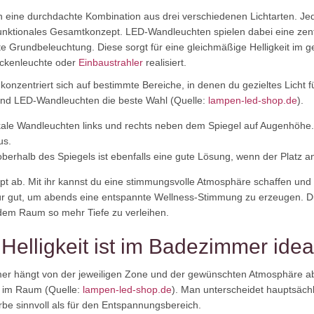
 eine durchdachte Kombination aus drei verschiedenen Lichtarten. Jede
ktionales Gesamtkonzept. LED-Wandleuchten spielen dabei eine zentr
te Grundbeleuchtung. Diese sorgt für eine gleichmäßige Helligkeit im
Deckenleuchte oder
Einbaustrahler
realisiert.
nzentriert sich auf bestimmte Bereiche, in denen du gezieltes Licht f
sind LED-Wandleuchten die beste Wahl (Quelle:
lampen-led-shop.de
).
kale Wandleuchten links und rechts neben dem Spiegel auf Augenhöhe.
us.
berhalb des Spiegels ist ebenfalls eine gute Lösung, wenn der Platz an
ept ab. Mit ihr kannst du eine stimmungsvolle Atmosphäre schaffen u
ür gut, um abends eine entspannte Wellness-Stimmung zu erzeugen. D
 dem Raum so mehr Tiefe zu verleihen.
Helligkeit ist im Badezimmer idea
mmer hängt von der jeweiligen Zone und der gewünschten Atmosphäre ab.
g im Raum (Quelle:
lampen-led-shop.de
). Man unterscheidet hauptsächl
arbe sinnvoll als für den Entspannungsbereich.