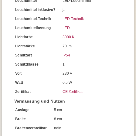
Leuchtmittel
LED-Leuchtmittel
Leuchtmittel inklusive?
ja
Leuchtmittel-Technik
LED-Technik
Leuchtmittelfassung
LED
Lichtfarbe
3000 K
Lichtstärke
70 lm
Schutzart
IP54
Schutzklasse
1
Volt
230 V
Watt
0,5 W
Zertifikat
CE Zertifikat
Vermassung und Nutzen
Auslage
5 cm
Breite
8 cm
Breitenverstellbar
nein