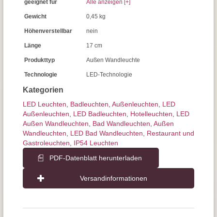
geeignet für
Alle anzeigen [+]
Gewicht
0,45 kg
Höhenverstellbar
nein
Länge
17 cm
Produkttyp
Außen Wandleuchte
Technologie
LED-Technologie
Kategorien
LED Leuchten
,
Badleuchten
,
Außen­leuchten
,
LED
Außenleuchten
,
LED Badleuchten
,
Hotelleuchten
,
LED
Außen Wandleuchten
,
Bad Wandleuchten
,
Außen
Wandleuchten
,
LED Bad Wandleuchten
,
Restaurant und
Gastroleuchten
,
IP54 Leuchten
PDF-Datenblatt herunterladen
Versandinformationen