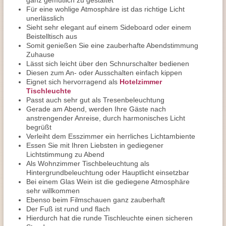
ganz gemütlich zu gestaltet
Für eine wohlige Atmosphäre ist das richtige Licht
unerlässlich
Sieht sehr elegant auf einem Sideboard oder einem
Beistelltisch aus
Somit genießen Sie eine zauberhafte Abendstimmung
Zuhause
Lässt sich leicht über den Schnurschalter bedienen
Diesen zum An- oder Ausschalten einfach kippen
Eignet sich hervorragend als
Hotelzimmer
Tischleuchte
Passt auch sehr gut als Tresenbeleuchtung
Gerade am Abend, werden Ihre Gäste nach
anstrengender Anreise, durch harmonisches Licht
begrüßt
Verleiht dem Esszimmer ein herrliches Lichtambiente
Essen Sie mit Ihren Liebsten in gediegener
Lichtstimmung zu Abend
Als Wohnzimmer Tischbeleuchtung als
Hintergrundbeleuchtung oder Hauptlicht einsetzbar
Bei einem Glas Wein ist die gediegene Atmosphäre
sehr willkommen
Ebenso beim Filmschauen ganz zauberhaft
Der Fuß ist rund und flach
Hierdurch hat die runde Tischleuchte einen sicheren