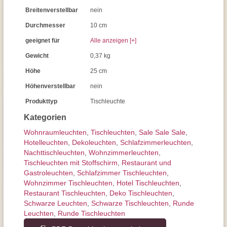
Breitenverstellbar
nein
Durchmesser
10 cm
geeignet für
Alle anzeigen [+]
Gewicht
0,37 kg
Höhe
25 cm
Höhenverstellbar
nein
Produkttyp
Tischleuchte
Kategorien
Wohnraum­leuchten
,
Tisch­leuchten
,
Sale Sale Sale
,
Hotelleuchten
,
Dekoleuchten
,
Schlafzimmer­leuchten
,
Nachttisch­leuchten
,
Wohnzimmer­leuchten
,
Tischleuchten mit Stoffschirm
,
Restaurant und
Gastroleuchten
,
Schlafzimmer Tischleuchten
,
Wohnzimmer Tischleuchten
,
Hotel Tischleuchten
,
Restaurant Tischleuchten
,
Deko Tischleuchten
,
Schwarze Leuchten
,
Schwarze Tischleuchten
,
Runde
Leuchten
,
Runde Tischleuchten