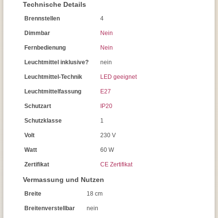
Technische Details
Brennstellen
4
Dimmbar
Nein
Fernbedienung
Nein
Leuchtmittel inklusive?
nein
Leuchtmittel-Technik
LED geeignet
Leuchtmittelfassung
E27
Schutzart
IP20
Schutzklasse
1
Volt
230 V
Watt
60 W
Zertifikat
CE Zertifikat
Vermassung und Nutzen
Breite
18 cm
Breitenverstellbar
nein