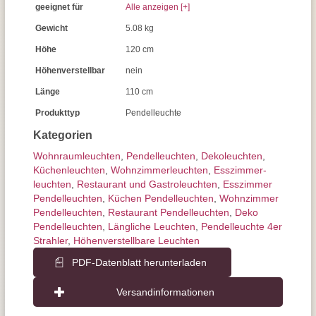
geeignet für
Alle anzeigen [+]
Gewicht
5.08 kg
Höhe
120 cm
Höhenverstellbar
nein
Länge
110 cm
Produkttyp
Pendelleuchte
Kategorien
Wohnraum­leuchten
,
Pendel­leuchten
,
Dekoleuchten
,
Küchenleuchten
,
Wohnzimmer­leuchten
,
Esszimmer­­
leuchten
,
Restaurant und Gastroleuchten
,
Esszimmer
Pendelleuchten
,
Küchen Pendelleuchten
,
Wohnzimmer
Pendelleuchten
,
Restaurant Pendelleuchten
,
Deko
Pendelleuchten
,
Längliche Leuchten
,
Pendelleuchte 4er
Strahler
,
Höhenverstellbare Leuchten
PDF-Datenblatt herunterladen
Versandinformationen