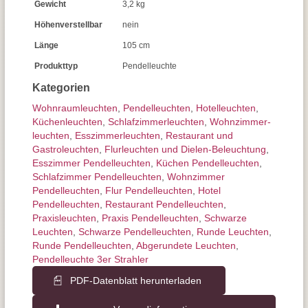
Gewicht
3,2 kg
Höhenverstellbar
nein
Länge
105 cm
Produkttyp
Pendelleuchte
Kategorien
Wohnraum­leuchten
,
Pendel­leuchten
,
Hotelleuchten
,
Küchenleuchten
,
Schlafzimmer­leuchten
,
Wohnzimmer­
leuchten
,
Esszimmer­­leuchten
,
Restaurant und
Gastroleuchten
,
Flurleuchten und Dielen-Beleuchtung
,
Esszimmer Pendelleuchten
,
Küchen Pendelleuchten
,
Schlafzimmer Pendelleuchten
,
Wohnzimmer
Pendelleuchten
,
Flur Pendelleuchten
,
Hotel
Pendelleuchten
,
Restaurant Pendelleuchten
,
Praxisleuchten
,
Praxis Pendelleuchten
,
Schwarze
Leuchten
,
Schwarze Pendelleuchten
,
Runde Leuchten
,
Runde Pendelleuchten
,
Abgerundete Leuchten
,
Pendelleuchte 3er Strahler
PDF-Datenblatt herunterladen