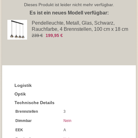
Dieses Produkt ist leider nicht mehr verfügbar.
Es ist ein neues Modell verfügbar:
Pendelleuchte, Metall, Glas, Schwarz,
Rauchfarbe, 4 Brennstellen, 100 cm x 18 cm
239 €
199,95 €
Logistik
Optik
Technische Details
Brennstellen
3
Dimmbar
Nein
EEK
A