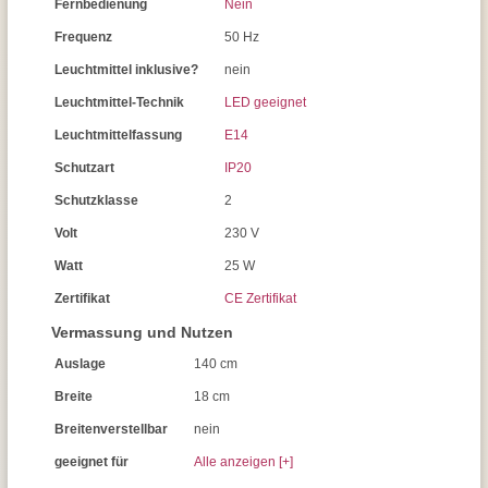
Fernbedienung
Nein
Frequenz
50 Hz
Leuchtmittel inklusive?
nein
Leuchtmittel-Technik
LED geeignet
Leuchtmittelfassung
E14
Schutzart
IP20
Schutzklasse
2
Volt
230 V
Watt
25 W
Zertifikat
CE Zertifikat
Vermassung und Nutzen
Auslage
140 cm
Breite
18 cm
Breitenverstellbar
nein
geeignet für
Alle anzeigen [+]