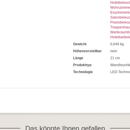
Hotelbeleuc
Wohnzimmer
Esszimmerb
Salonbeleu
Praxisbeleu
Treppenhau
Warteraumb
Hotelbarbel
Gewicht
0,646 kg
Höhenverstellbar
nein
Länge
21 cm
Produkttyp
Wandleucht
Technologie
LED-Techno
Das könnte Ihnen gefallen