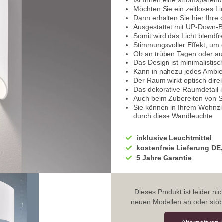
Ist Ihnen eine stromsparend
Möchten Sie ein zeitloses Li
Dann erhalten Sie hier Ihre 
Ausgestattet mit UP-Down-
Somit wird das Licht blendfr
Stimmungsvoller Effekt, um 
Ob an trüben Tagen oder au
Das Design ist minimalistisc
Kann in nahezu jedes Ambien
Der Raum wirkt optisch direk
Das dekorative Raumdetail is
Auch beim Zubereiten von S
Sie können in Ihrem Wohnz
durch diese Wandleuchte
Das richtige Licht ist ents
Neben dem Bett als Nachtle
inklusive Leuchtmittel
Sogar im Flur ein schmuckv
kostenfreie Lieferung DE
Kann in Reihe geschaltet we
5 Jahre Garantie
Selbst in einem Restaurant 
Licht gesorgt
Der Schirm hat eine rechte
Ist elegant gewölbt und schi
Dieses Produkt ist leider n
Hergestellt aus hochwertige
neuen Modellen an oder stöb
Die farbliche Ausführung ist
Mit einer Betriebsspannung