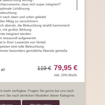
e Beleuchtung wichtig?
chtaccessoire, dass sich super integriert?
optimale Lichtlösung
Beleuchtung
ei nach oben und unten geleitet
den Alltag zu verschönern
ch abends, die Beleuchtung strahlt harmonisch
h, mit großer Wirkung
te integriert werden
t niveauvoll aufgewertet
t in Ihrer Leseecke von Vorteil
peisen eine tolle Beleuchtung
immer besonders gemütliche Abende genieße
cheidend für eine wohlige Wohnatmosphäre
uchte ideal geeignet
79,95 €
119 €
olles Statement
, AT
rden und ist somit eine ideale Hotel-Beleuchtung
inkl. 19% MwSt.
ist durch diese
Wandleuchte
für stimmungsvolles
ckige Form
rmt hierdurch das Licht ab
icht mehr verfügbar. Fragen Sie gerne bei uns nach
m Metall
ern Sie nach ähnlichen Modellen dieser Kategorie.
 in mattem Weiß gestaltet
 von 230V / 50Hz