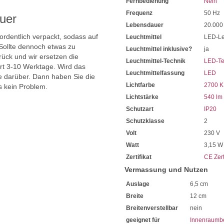
Fernbedienung
Nein
Frequenz
50 Hz
uer
Lebensdauer
20.000
 ordentlich verpackt, sodass auf
Leuchtmittel
LED-Le
Sollte dennoch etwas zu
Leuchtmittel inklusive?
ja
ück und wir ersetzen die
Leuchtmittel-Technik
LED-Te
ert 3-10 Werktage. Wird das
Leuchtmittelfassung
LED
ie darüber. Dann haben Sie die
Lichtfarbe
2700 K
s kein Problem.
Lichtstärke
540 lm
Schutzart
IP20
Schutzklasse
2
Volt
230 V
Watt
3,15 W
Zertifikat
CE Zert
Vermassung und Nutzen
Auslage
6,5 cm
Breite
12 cm
Breitenverstellbar
nein
geeignet für
Innenraumb