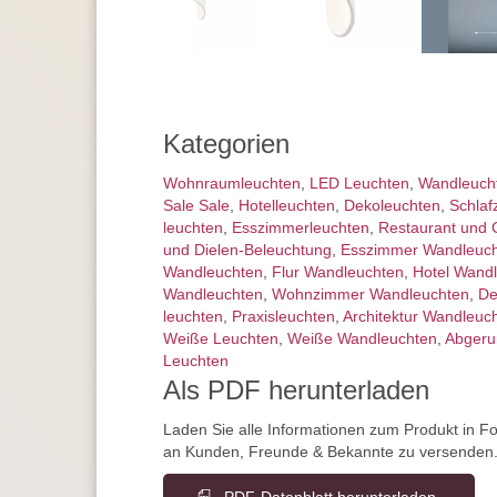
Kategorien
Wohnraum­leuchten
,
LED Leuchten
,
Wand­leuch
Sale Sale
,
Hotelleuchten
,
Dekoleuchten
,
Schlaf
leuchten
,
Esszimmer­­leuchten
,
Restaurant und 
und Dielen-Beleuchtung
,
Esszimmer Wandleuc
Wandleuchten
,
Flur Wandleuchten
,
Hotel Wand
Wandleuchten
,
Wohnzimmer Wandleuchten
,
De
leuchten
,
Praxisleuchten
,
Architektur Wandleuc
Weiße Leuchten
,
Weiße Wandleuchten
,
Abgeru
Leuchten
Als PDF herunterladen
Laden Sie alle Informationen zum Produkt in F
an Kunden, Freunde & Bekannte zu versenden