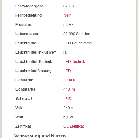
Farbwiedergabe
82 CRI
Fernbedienung
Nein
Frequenz
50 Hz
Lebensdauer
38.000 Stunden
Leuchtmittel
LED-Leuchtmittel
Leuchtmittel inklusive?
ja
Leuchtmittel-Technik
LED-Technik
Leuchtmittelfassung
LED
Lichtfarbe
3000 K
Lichtstärke
443 lm
Schutzart
IP40
Volt
240 V
Watt
6,7 W
Zertifikat
CE Zertifikat
Vermassung und Nutzen