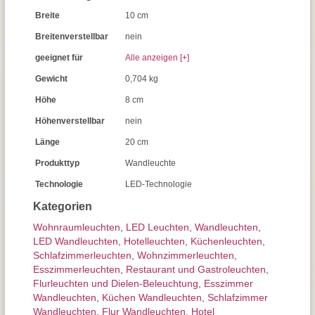
Breite
10 cm
Breitenverstellbar
nein
geeignet für
Alle anzeigen [+]
Gewicht
0,704 kg
Höhe
8 cm
Höhenverstellbar
nein
Länge
20 cm
Produkttyp
Wandleuchte
Technologie
LED-Technologie
Kategorien
Wohnraum­leuchten
,
LED Leuchten
,
Wand­leuchten
,
LED Wandleuchten
,
Hotelleuchten
,
Küchenleuchten
,
Schlafzimmer­leuchten
,
Wohnzimmer­leuchten
,
Esszimmer­­leuchten
,
Restaurant und Gastroleuchten
,
Flurleuchten und Dielen-Beleuchtung
,
Esszimmer
Wandleuchten
,
Küchen Wandleuchten
,
Schlafzimmer
Wandleuchten
,
Flur Wandleuchten
,
Hotel