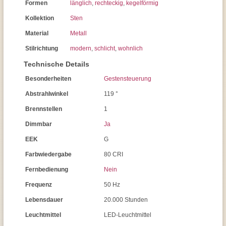
Formen
länglich
,
rechteckig
,
kegelförmig
Kollektion
Sten
Material
Metall
Stilrichtung
modern
,
schlicht
,
wohnlich
Technische Details
Besonderheiten
Gestensteuerung
Abstrahlwinkel
119 °
Brennstellen
1
Dimmbar
Ja
EEK
G
Farbwiedergabe
80 CRI
Fernbedienung
Nein
Frequenz
50 Hz
Lebensdauer
20.000 Stunden
Leuchtmittel
LED-Leuchtmittel