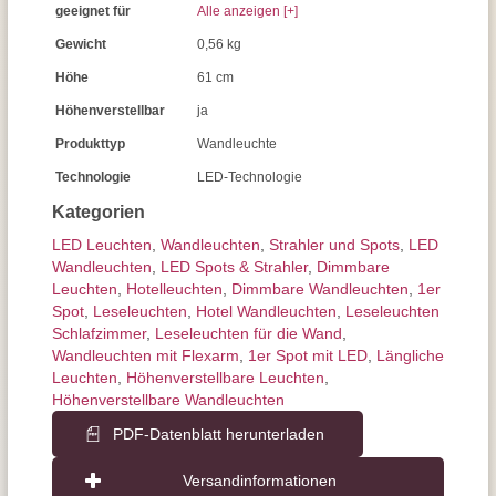
geeignet für
Alle anzeigen [+]
Gewicht
0,56 kg
Höhe
61 cm
Höhenverstellbar
ja
Produkttyp
Wandleuchte
Technologie
LED-Technologie
Kategorien
LED Leuchten
,
Wand­leuchten
,
Strahler und Spots
,
LED
Wandleuchten
,
LED Spots & Strahler
,
Dimmbare
Leuchten
,
Hotelleuchten
,
Dimmbare Wandleuchten
,
1er
Spot
,
Leseleuchten
,
Hotel Wandleuchten
,
Leseleuchten
Schlafzimmer
,
Leseleuchten für die Wand
,
Wandleuchten mit Flexarm
,
1er Spot mit LED
,
Längliche
Leuchten
,
Höhenverstellbare Leuchten
,
Höhenverstellbare Wandleuchten
PDF-Datenblatt herunterladen
Versandinformationen