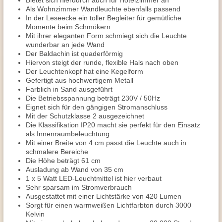
Bietet sich hierdurch auch für Hotelzimmer an
Als Wohnzimmer Wandleuchte ebenfalls passend
In der Leseecke ein toller Begleiter für gemütliche
Momente beim Schmökern
Mit ihrer eleganten Form schmiegt sich die Leuchte
wunderbar an jede Wand
Der Baldachin ist quaderförmig
Hiervon steigt der runde, flexible Hals nach oben
Der Leuchtenkopf hat eine Kegelform
Gefertigt aus hochwertigem Metall
Farblich in Sand ausgeführt
Die Betriebsspannung beträgt 230V / 50Hz
Eignet sich für den gängigen Stromanschluss
Mit der Schutzklasse 2 ausgezeichnet
Die Klassifikation IP20 macht sie perfekt für den Einsatz
als Innenraumbeleuchtung
Mit einer Breite von 4 cm passt die Leuchte auch in
schmalere Bereiche
Die Höhe beträgt 61 cm
Ausladung ab Wand von 35 cm
1 x 5 Watt LED-Leuchtmittel ist hier verbaut
Sehr sparsam im Stromverbrauch
Ausgestattet mit einer Lichtstärke von 420 Lumen
Sorgt für einen warmweißen Lichtfarbton durch 3000
Kelvin