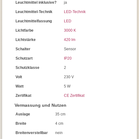
Leuchtmittel inklusive?
ja
Leuchtmittel-Technik
LED-Technik
Leuchtmittelfassung
LED
Lichtfarbe
3000 K
Lichtstärke
420 lm
Schalter
Sensor
Schutzart
IP20
Schutzklasse
2
Volt
230 V
Watt
5 W
Zertifikat
CE Zertifikat
Vermassung und Nutzen
Auslage
35 cm
Breite
4 cm
Breitenverstellbar
nein