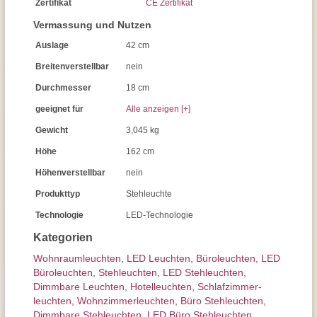
Zertifikat
CE Zertifikat
Vermassung und Nutzen
Auslage
42 cm
Breitenverstellbar
nein
Durchmesser
18 cm
geeignet für
Alle anzeigen [+]
Gewicht
3,045 kg
Höhe
162 cm
Höhenverstellbar
nein
Produkttyp
Stehleuchte
Technologie
LED-Technologie
Kategorien
Wohnraum­leuchten
,
LED Leuchten
,
Büroleuchten
,
LED
Büroleuchten
,
Stehleuchten
,
LED Stehleuchten
,
Dimmbare Leuchten
,
Hotelleuchten
,
Schlafzimmer­
leuchten
,
Wohnzimmer­leuchten
,
Büro Stehleuchten
,
Dimmbare Stehleuchten
,
LED Büro Stehleuchten
,