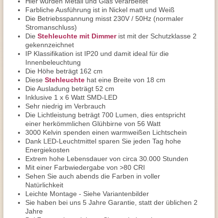
Hier wurden Metall und Glas verarbeitet
Farbliche Ausführung ist in Nickel matt und Weiß
Die Betriebsspannung misst 230V / 50Hz (normaler
Stromanschluss)
Die
Stehleuchte mit Dimmer
ist mit der Schutzklasse 2
gekennzeichnet
IP Klassifikation ist IP20 und damit ideal für die
Innenbeleuchtung
Die Höhe beträgt 162 cm
Diese
Stehleuchte
hat eine Breite von 18 cm
Die Ausladung beträgt 52 cm
Inklusive 1 x 6 Watt SMD-LED
Sehr niedrig im Verbrauch
Die Lichtleistung beträgt 700 Lumen, dies entspricht
einer herkömmlichen Glühbirne von 56 Watt
3000 Kelvin spenden einen warmweißen Lichtschein
Dank LED-Leuchtmittel sparen Sie jeden Tag hohe
Energiekosten
Extrem hohe Lebensdauer von circa 30.000 Stunden
Mit einer Farbwiedergabe von >80 CRI
Sehen Sie auch abends die Farben in voller
Natürlichkeit
Leichte Montage - Siehe Variantenbilder
Sie haben bei uns 5 Jahre Garantie, statt der üblichen 2
Jahre