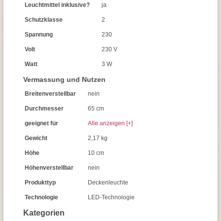
Leuchtmittel inklusive?
ja
Schutzklasse
2
Spannung
230
Volt
230 V
Watt
3 W
Vermassung und Nutzen
Breitenverstellbar
nein
Durchmesser
65 cm
geeignet für
Alle anzeigen [+]
Gewicht
2,17 kg
Höhe
10 cm
Höhenverstellbar
nein
Produkttyp
Deckenleuchte
Technologie
LED-Technologie
Kategorien