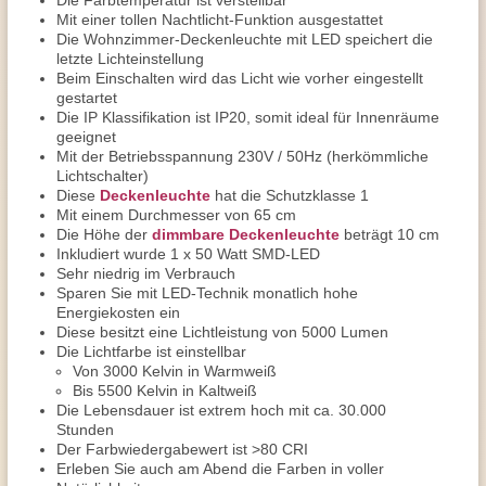
Die Farbtemperatur ist verstellbar
Mit einer tollen Nachtlicht-Funktion ausgestattet
Die Wohnzimmer-Deckenleuchte mit LED speichert die
letzte Lichteinstellung
Beim Einschalten wird das Licht wie vorher eingestellt
gestartet
Die IP Klassifikation ist IP20, somit ideal für Innenräume
geeignet
Mit der Betriebsspannung 230V / 50Hz (herkömmliche
Lichtschalter)
Diese
Deckenleuchte
hat die Schutzklasse 1
Mit einem Durchmesser von 65 cm
Die Höhe der
dimmbare Deckenleuchte
beträgt 10 cm
Inkludiert wurde 1 x 50 Watt SMD-LED
Sehr niedrig im Verbrauch
Sparen Sie mit LED-Technik monatlich hohe
Energiekosten ein
Diese besitzt eine Lichtleistung von 5000 Lumen
Die Lichtfarbe ist einstellbar
Von 3000 Kelvin in Warmweiß
Bis 5500 Kelvin in Kaltweiß
Die Lebensdauer ist extrem hoch mit ca. 30.000
Stunden
Der Farbwiedergabewert ist >80 CRI
Erleben Sie auch am Abend die Farben in voller