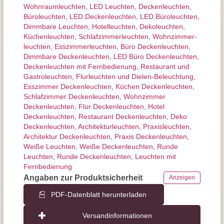
Wohnraum­leuchten
,
LED Leuchten
,
Decken­leuchten
,
Büroleuchten
,
LED Deckenleuchten
,
LED Büroleuchten
,
Dimmbare Leuchten
,
Hotelleuchten
,
Dekoleuchten
,
Küchenleuchten
,
Schlafzimmer­leuchten
,
Wohnzimmer­
leuchten
,
Esszimmer­­leuchten
,
Büro Deckenleuchten
,
Dimmbare Deckenleuchten
,
LED Büro Deckenleuchten
,
Deckenleuchten mit Fernbedienung
,
Restaurant und
Gastroleuchten
,
Flurleuchten und Dielen-Beleuchtung
,
Esszimmer Deckenleuchten
,
Küchen Deckenleuchten
,
Schlafzimmer Deckenleuchten
,
Wohnzimmer
Deckenleuchten
,
Flur Deckenleuchten
,
Hotel
Deckenleuchten
,
Restaurant Deckenleuchten
,
Deko
Deckenleuchten
,
Architektur­leuchten
,
Praxisleuchten
,
Architektur Deckenleuchten
,
Praxis Deckenleuchten
,
Weiße Leuchten
,
Weiße Deckenleuchten
,
Runde
Leuchten
,
Runde Deckenleuchten
,
Leuchten mit
Fernbedienung
Angaben zur Produktsicherheit
Anzeigen
PDF-Datenblatt herunterladen
Versandinformationen