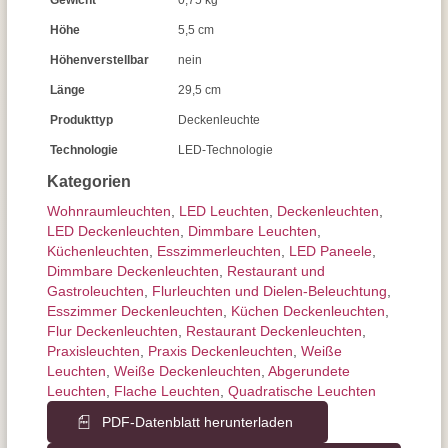
Gewicht
0,75 kg
Höhe
5,5 cm
Höhenverstellbar
nein
Länge
29,5 cm
Produkttyp
Deckenleuchte
Technologie
LED-Technologie
Kategorien
Wohnraum­leuchten
,
LED Leuchten
,
Decken­leuchten
,
LED Deckenleuchten
,
Dimmbare Leuchten
,
Küchenleuchten
,
Esszimmer­­leuchten
,
LED Paneele
,
Dimmbare Deckenleuchten
,
Restaurant und
Gastroleuchten
,
Flurleuchten und Dielen-Beleuchtung
,
Esszimmer Deckenleuchten
,
Küchen Deckenleuchten
,
Flur Deckenleuchten
,
Restaurant Deckenleuchten
,
Praxisleuchten
,
Praxis Deckenleuchten
,
Weiße
Leuchten
,
Weiße Deckenleuchten
,
Abgerundete
Leuchten
,
Flache Leuchten
,
Quadratische Leuchten
PDF-Datenblatt herunterladen