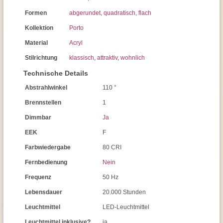
Formen
abgerundet
,
quadratisch
,
flach
Kollektion
Porto
Material
Acryl
Stilrichtung
klassisch
,
attraktiv
,
wohnlich
Technische Details
Abstrahlwinkel
110 °
Brennstellen
1
Dimmbar
Ja
EEK
F
Farbwiedergabe
80 CRI
Fernbedienung
Nein
Frequenz
50 Hz
Lebensdauer
20.000 Stunden
Leuchtmittel
LED-Leuchtmittel
Leuchtmittel inklusive?
ja