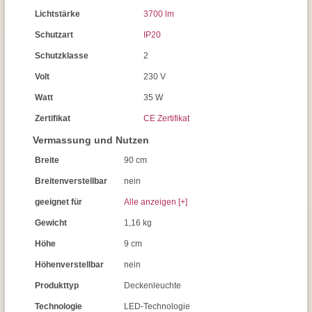
Lichtstärke
3700 lm
Schutzart
IP20
Schutzklasse
2
Volt
230 V
Watt
35 W
Zertifikat
CE Zertifikat
Vermassung und Nutzen
Breite
90 cm
Breitenverstellbar
nein
geeignet für
Alle anzeigen [+]
Gewicht
1,16 kg
Höhe
9 cm
Höhenverstellbar
nein
Produkttyp
Deckenleuchte
Technologie
LED-Technologie