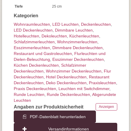
Tiefe
25 cm
Kategorien
Wohnraum­leuchten
,
LED Leuchten
,
Decken­leuchten
,
LED Deckenleuchten
,
Dimmbare Leuchten
,
Hotelleuchten
,
Dekoleuchten
,
Küchenleuchten
,
Schlafzimmer­leuchten
,
Wohnzimmer­leuchten
,
Esszimmer­­leuchten
,
Dimmbare Deckenleuchten
,
Restaurant und Gastroleuchten
,
Flurleuchten und
Dielen-Beleuchtung
,
Esszimmer Deckenleuchten
,
Küchen Deckenleuchten
,
Schlafzimmer
Deckenleuchten
,
Wohnzimmer Deckenleuchten
,
Flur
Deckenleuchten
,
Hotel Deckenleuchten
,
Restaurant
Deckenleuchten
,
Deko Deckenleuchten
,
Praxisleuchten
,
Praxis Deckenleuchten
,
Leuchten mit Switchdimmer
,
Runde Leuchten
,
Runde Deckenleuchten
,
Abgerundete
Leuchten
Angaben zur Produktsicherheit
Anzeigen
PDF-Datenblatt herunterladen
Versandinformationen