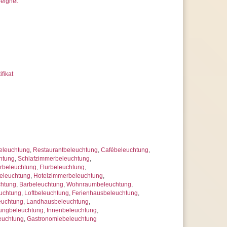
eignet
ifikat
eleuchtung
,
Restaurantbeleuchtung
,
Cafébeleuchtung
,
htung
,
Schlafzimmerbeleuchtung
,
beleuchtung
,
Flurbeleuchtung
,
eleuchtung
,
Hotelzimmerbeleuchtung
,
chtung
,
Barbeleuchtung
,
Wohnraumbeleuchtung
,
uchtung
,
Loftbeleuchtung
,
Ferienhausbeleuchtung
,
euchtung
,
Landhausbeleuchtung
,
ungbeleuchtung
,
Innenbeleuchtung
,
euchtung
,
Gastronomiebeleuchtung