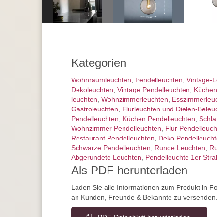
Kategorien
Wohnraum­leuchten
,
Pendel­leuchten
,
Vintage-L
Dekoleuchten
,
Vintage Pendelleuchten
,
Küchen
leuchten
,
Wohnzimmer­leuchten
,
Esszimmer­­leu
Gastroleuchten
,
Flurleuchten und Dielen-Beleu
Pendelleuchten
,
Küchen Pendelleuchten
,
Schla
Wohnzimmer Pendelleuchten
,
Flur Pendelleuch
Restaurant Pendelleuchten
,
Deko Pendelleucht
Schwarze Pendelleuchten
,
Runde Leuchten
,
Ru
Abgerundete Leuchten
,
Pendelleuchte 1er Stra
Als PDF herunterladen
Laden Sie alle Informationen zum Produkt in F
an Kunden, Freunde & Bekannte zu versenden