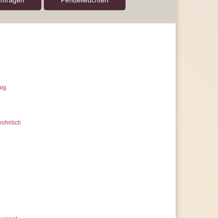
anfragen
Pendel­leuchten
reichen Sie Energieeffizienzklasse A
rantie, statt der üblichen 2 Jahre
 uns jederzeit
erer Artikelanzahl nach Mengenrabatten
ragen
big
wohnlich