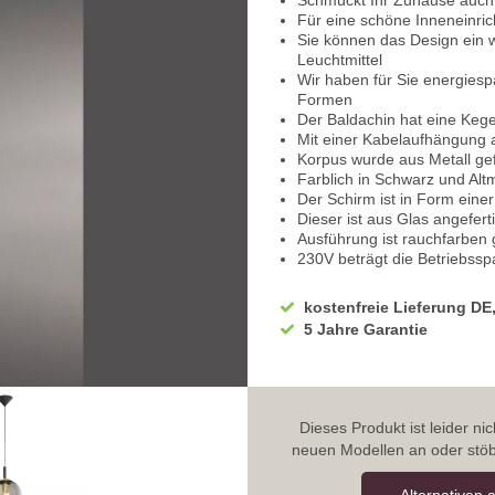
Schmückt Ihr Zuhause auch
Für eine schöne Inneneinric
Sie können das Design ein w
Leuchtmittel
Wir haben für Sie energies
Formen
Der Baldachin hat eine Keg
Mit einer Kabelaufhängung 
Korpus wurde aus Metall gef
Farblich in Schwarz und Alt
Der Schirm ist in Form eine
Dieser ist aus Glas angeferti
Ausführung ist rauchfarben g
230V beträgt die Betriebssp
Stromanschluss
Die Schlafzimmer Hängeleuc
kostenfreie Lieferung DE
Geeignet für den Gebrauch i
5 Jahre Garantie
Der Abstrahlwinkel beträgt 
140 cm beträgt die Höhe
Mit einem Durchmesser von
Integriert ist die Leuchtmitt
Geeignet für eine Leistung 
Dieses Produkt ist leider n
Sie benötigen 1 x Leuchtmitte
neuen Modellen an oder stöb
Unsere Empfehlung ist der 
Sparen Sie täglich hohe Str