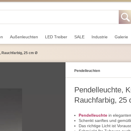
en
Außen­leuchten
LED Treiber
SALE
Industrie
Galerie
, Rauchfarbig, 25 cm Ø
Pendel­leuchten
Pendelleuchte, K
Rauchfarbig, 25
Pendelleuchte
in elegantem
Schenkt sanftes und gemütli
Das richtige Licht ist Vora