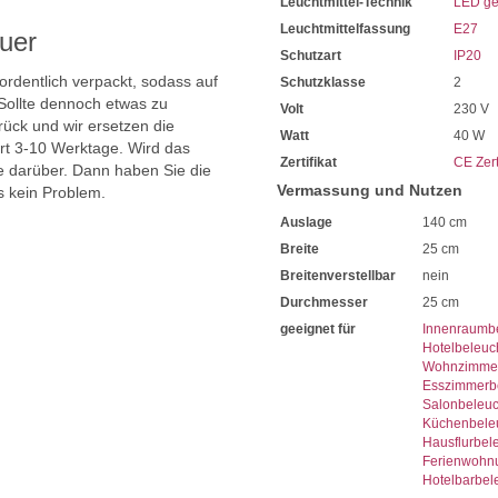
Leuchtmittel-Technik
LED ge
Leuchtmittelfassung
E27
uer
Schutzart
IP20
 ordentlich verpackt, sodass auf
Schutzklasse
2
Sollte dennoch etwas zu
Volt
230 V
ück und wir ersetzen die
Watt
40 W
ert 3-10 Werktage. Wird das
Zertifikat
CE Zert
ie darüber. Dann haben Sie die
Vermassung und Nutzen
s kein Problem.
Auslage
140 cm
Breite
25 cm
Breitenverstellbar
nein
Durchmesser
25 cm
geeignet für
Innenraumb
Hotelbeleuc
Wohnzimmer
Esszimmerb
Salonbeleu
Küchenbele
Hausflurbel
Ferienwohn
Hotelbarbel