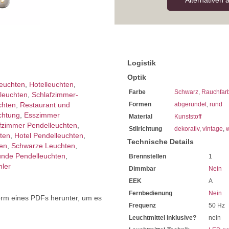
Alternativen 
Durch
LED Leuchtmittel
er
Einfache Deckenmontage
Sie haben bei uns 5 Jahre Ga
Bei Fragen, kontaktieren Sie
Erkundigen Sie sich bei höh
Wir freuen uns auf Ihre Anf
Logistik
Optik
euchten
,
Hotelleuchten
,
Farbe
Schwarz
,
Rauchfar
leuchten
,
Schlafzimmer­
chten
,
Restaurant und
Formen
abgerundet
,
rund
chtung
,
Esszimmer
Material
Kunststoff
fzimmer Pendelleuchten
,
Stilrichtung
dekorativ
,
vintage
,
ten
,
Hotel Pendelleuchten
,
Technische Details
en
,
Schwarze Leuchten
,
nde Pendelleuchten
,
Brennstellen
1
hler
Dimmbar
Nein
EEK
A
Fernbedienung
Nein
orm eines PDFs herunter, um es
Frequenz
50 Hz
.
Leuchtmittel inklusive?
nein