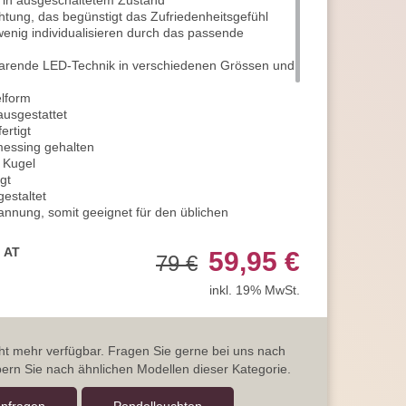
 in ausgeschaltetem Zustand
htung, das begünstigt das Zufriedenheitsgefühl
enig individualisieren durch das passende
parende LED-Technik in verschiedenen Grössen und
elform
ausgestattet
ertigt
messing gehalten
r Kugel
gt
estaltet
annung, somit geeignet für den üblichen
hte ist mit der Schutzklasse 2 gekennzeichnet
, AT
59,95 €
79 €
n Innenräumen durch die IP20 Klassifikation
119° und hat einen schönen Lichtkegel
inkl. 19% MwSt.
 25 cm
elfassung E27
von maximal 40 Watt
icht mehr verfügbar. Fragen Sie gerne bei uns nach
l, bitte gleich mitbestellen
ern Sie nach ähnlichen Modellen dieser Kategorie.
Einsatz von LED-Technik
omkosten ein