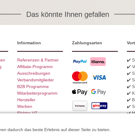
Das könnte Ihnen gefallen
Information
Zahlungsarten
Vort
ten
Referenzen & Partner
✔️ 
g
Affiliate-Programm
✔️ V
Ausschreibungen
✔️ 
Verbandsmitglieder
✔️ S
B2B Programme
✔️ S
Mitarbeiterprogramm
✔️ K
Hersteller
✔️ 
Werben
✔️ S
Elektro-VZ
✔️ 
Weitere Zahlungsarten
n dadurch das beste Erlebnis auf dieser Seite zu bieten.