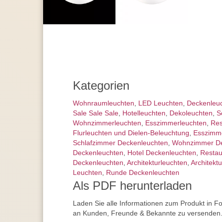
Kategorien
Wohnraum­leuchten
,
LED Leuchten
,
Decken­leu
Sale Sale Sale
,
Hotelleuchten
,
Dekoleuchten
,
S
Wohnzimmer­leuchten
,
Esszimmer­­leuchten
,
Res
Flurleuchten und Dielen-Beleuchtung
,
Esszimm
Schlafzimmer Deckenleuchten
,
Wohnzimmer De
Deckenleuchten
,
Hotel Deckenleuchten
,
Restau
Deckenleuchten
,
Architektur­leuchten
,
Architekt
Leuchten
,
Runde Deckenleuchten
Als PDF herunterladen
Laden Sie alle Informationen zum Produkt in F
an Kunden, Freunde & Bekannte zu versenden