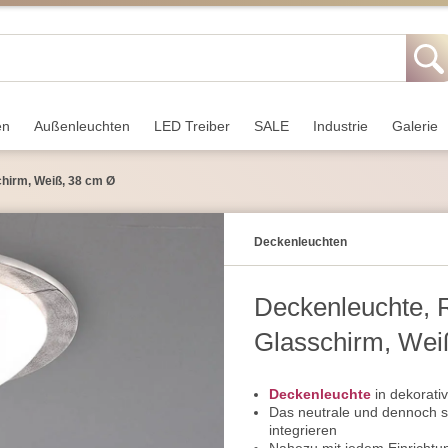
en
Außen­leuchten
LED Treiber
SALE
Industrie
Galerie
chirm, Weiß, 38 cm Ø
Decken­leuchten
Deckenleuchte, R
Glasschirm, Wei
Deckenleuchte
in dekorat
Das neutrale und dennoch s
integrieren