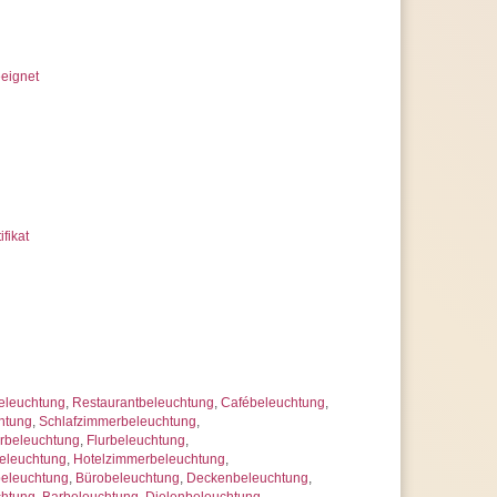
eignet
ifikat
eleuchtung
,
Restaurantbeleuchtung
,
Cafébeleuchtung
,
htung
,
Schlafzimmerbeleuchtung
,
beleuchtung
,
Flurbeleuchtung
,
eleuchtung
,
Hotelzimmerbeleuchtung
,
beleuchtung
,
Bürobeleuchtung
,
Deckenbeleuchtung
,
chtung
,
Barbeleuchtung
,
Dielenbeleuchtung
,