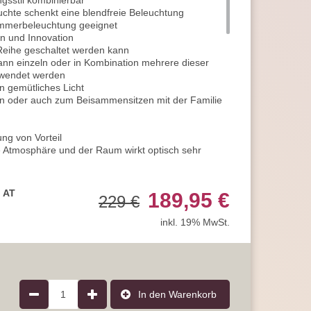
gsstil kombinierbar
chte schenkt eine blendfreie Beleuchtung
immerbeleuchtung geeignet
n und Innovation
 Reihe geschaltet werden kann
nn einzeln oder in Kombination mehrere dieser
rwendet werden
n gemütliches Licht
n oder auch zum Beisammensitzen mit der Familie
ng von Vorteil
e Atmosphäre und der Raum wirkt optisch sehr
Deckenleuchte
über dem Tisch, für harmonisches
, AT
189,95 €
229 €
hr Zufriedenheitsgefühl begünstigen
chtung hat einen runden Baldachin
inkl. 19% MwSt.
ölbten Schirm
Ring umfasst
las
el gehalten
taltet
 von 230V / 50Hz
1
In den Warenkorb
Stromanschluss