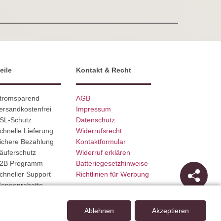
eile
Kontakt & Recht
Stromsparend
AGB
ersandkostenfrei
Impressum
SSL-Schutz
Datenschutz
chnelle Lieferung
Widerrufsrecht
ichere Bezahlung
Kontaktformular
äuferschutz
Widerruf erklären
B2B Programm
Batteriegesetzhinweise
chneller Support
Richtlinien für Werbung
Mengenrabatte
Ablehnen
Akzeptieren