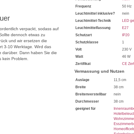
Frequenz
50 Hz
Leuchtmittel inklusive?
nein
uer
Leuchtmittel-Technik
LED ge
Leuchtmittelfassung
E27
 ordentlich verpackt, sodass auf
Sollte dennoch etwas zu
Schutzart
IP20
ück und wir ersetzen die
Schutzklasse
1
ert 3-10 Werktage. Wird das
Volt
230 V
ie darüber. Dann haben Sie die
Watt
46 W
s kein Problem.
Zertifikat
CE Zert
Vermassung und Nutzen
Auslage
11,5 cm
Breite
38 cm
Breitenverstellbar
nein
Durchmesser
38 cm
geeignet für
Innenraumb
Hotelbeleuc
Wohnzimmer
Esszimmerb
Homeoffice
Salonbeleu