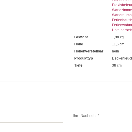
Praxisbeleu
Wartezimme
Warteraumb
Ferienhaus
Ferienwohn
Hotelbarbel
Gewicht
1,98 kg
Höhe
11,5 cm
Höhenverstellbar
nein
Produkttyp
Deckenleuc
Tiefe
38 cm