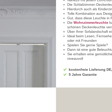
Nahezu mit jedem Einrichtun
Die Schlafzimmer-Deckenleu
Hierdurch auch als Kinderz
Tolle Kombination aus Desig
Gut, dass diese Leuchte in
Die
Wohnzimmerleuchte
ka
schönen Deckenleuchte ve
Über Ihrer Sofalandschaft ei
Ideal beim Lesen, Fernsehe
oder mit Freunden
Spielen Sie gerne Spiele?
Dann ist eine gute Beleuchtu
Sie erhalten eine gemütlich
niveauvoll
Nutzen Sie die
Esszimmer 
Licht beim Essen
kostenfreie Lieferung DE
Wohlige Lichtmomente die I
5 Jahre Garantie
Die dekorative Deckenbeleu
Ausgestattet mit einem gew
Dieser wird von einem Zier-
Hergestellt aus Metall und G
Der Ring ist in antikem Nick
Das Glas ist in Opalweiß ges
Mit einer Betriebsspannung
Eignung für den normalen 