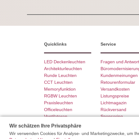
Quicklinks
Service
LED Deckenleuchten
Fragen und Antwor
Architekturleuchten
Büromodernisierun
Runde Leuchten
Kundenmeinungen
CCT Leuchten
Retourenformular
Memoryfunktion
Versandkosten
RGBW Leuchten
Listungspreise
Praxisleuchten
Lichtmagazin
Officeleuchten
Rückversand
Ventilatoren
Sponsoring
SCHÖNER WOHNEN
Garantie
Wir schätzen Ihre Privatsphäre
Wir verwenden Cookies für Analyse- und Marketingzwecke, um Ihne