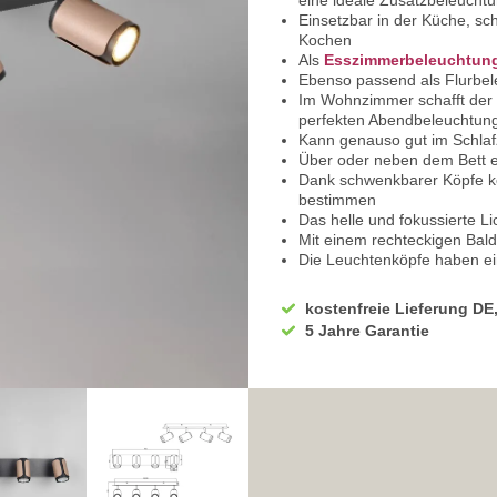
eine ideale Zusatzbeleucht
Einsetzbar in der Küche, sch
Kochen
Als
Esszimmerbeleuchtun
Ebenso passend als Flurbe
Im Wohnzimmer schafft der
perfekten Abendbeleuchtun
Kann genauso gut im Schlafz
Über oder neben dem Bett ei
Dank schwenkbarer Köpfe kön
bestimmen
Das helle und fokussierte Li
Mit einem rechteckigen Bal
Die Leuchtenköpfe haben ei
Gefertigt aus hochwertigem M
Präsentiert sich die Leucht
kostenfreie Lieferung DE
Mit ihrer Betriebsspannung
5 Jahre Garantie
Für den üblichen Stromansc
Ausgestattet mit der Schutz
Die IP20 Klassifikation mach
Innenräumen
60 cm misst die Breite
Mit einer Tiefe von 12 cm
Die Höhe beträgt 16 cm
Ausgestattet mit der GU10 