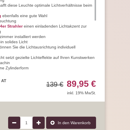
ung
afft diese Leuchte optimale Lichtverhältnisse beim
g
ebenfalls eine gute Wahl
leuchtung
4er Strahler
einen einladenden Lichtakzent zur
g
immer installiert werden
n solides Licht
nen Sie die Lichtausrichtung individuell
cht setzt gezielte Lichteffekte auf Ihren Kunstwerken
dachin
ne Zylinderform
etall gefertigt
e in der Farben Coffee und Schwarz matt
, AT
89,95 €
139 €
 von 230V / 50Hz
hluss geeignet
inkl. 19% MwSt.
klasse 1
t sie zur idealen Wahl für den Einsatz in
1
In den Warenkorb
Leuchtmittelfassung