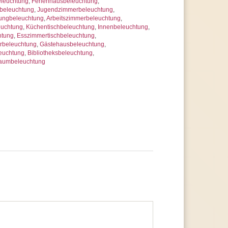
eleuchtung
,
Ferienhausbeleuchtung
,
beleuchtung
,
Jugendzimmerbeleuchtung
,
ungbeleuchtung
,
Arbeitszimmerbeleuchtung
,
euchtung
,
Küchentischbeleuchtung
,
Innenbeleuchtung
,
htung
,
Esszimmertischbeleuchtung
,
rbeleuchtung
,
Gästehausbeleuchtung
,
euchtung
,
Bibliotheksbeleuchtung
,
raumbeleuchtung