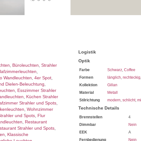
Geeignet für eine Leistung v
Sie benötigen 4 x Leuchtmitt
Wir empfehlen Ihnen den Ei
Sparen Sie täglich sehr hoh
Bei uns im Sortiment finde
Diese sind von enorm lange
Mit LED-Technik erreichen S
Sie haben bei uns 5 Jahre Ga
Bei Fragen, kontaktieren Sie
Erkundigen Sie sich bei höh
Logistik
Wir freuen uns auf Ihre Anf
Optik
chten
,
Büroleuchten
,
Strahler
Farbe
Schwarz
,
Coffee
lafzimmer­leuchten
,
o Wandleuchten
,
4er Spot
,
Formen
länglich
,
rechteckig
nd Dielen-Beleuchtung
,
Kollektion
Gillan
euchten
,
Esszimmer Strahler
Material
Metall
andleuchten
,
Küchen Strahler
Stilrichtung
modern
,
schlicht
,
mi
afzimmer Strahler und Spots
,
Technische Details
kenleuchten
,
Wohnzimmer
Strahler und Spots
,
Flur
Brennstellen
4
andleuchten
,
Restaurant
Dimmbar
Nein
staurant Strahler und Spots
,
EEK
A
ten
,
Klassische
Fernbedienung
Nein
gliche Leuchten
,