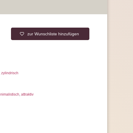
on jeweils 10 Watt
el für den Lichtbetrieb
nsatz von LED-Technologie
e Stromkosten ein
n Sie stromsparende
LED-Leuchtmittel
r Lebensdauer und hoher Qualität
ie die Energieeffizienzklasse A
zur Wunschliste hinzufügen
rantie, statt der üblichen 2 Jahre
 uns jederzeit
erer Artikelanzahl nach Mengenrabatten
ragen
,
zylindrisch
nimalistisch
,
attraktiv