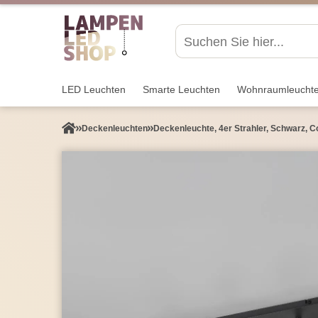
LED Leuchten
Smarte Leuchten
Wohnraum­leucht
Decken­leuchten
Deckenleuchte, 4er Strahler, Schwarz, Co