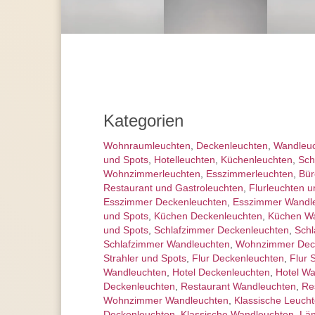
Kategorien
Wohnraum­leuchten
,
Decken­leuchten
,
Wand­leu
und Spots
,
Hotelleuchten
,
Küchenleuchten
,
Sch
Wohnzimmer­leuchten
,
Esszimmer­­leuchten
,
Bür
Restaurant und Gastroleuchten
,
Flurleuchten u
Esszimmer Deckenleuchten
,
Esszimmer Wandl
und Spots
,
Küchen Deckenleuchten
,
Küchen W
und Spots
,
Schlafzimmer Deckenleuchten
,
Schl
Schlafzimmer Wandleuchten
,
Wohnzimmer Dec
Strahler und Spots
,
Flur Deckenleuchten
,
Flur 
Wandleuchten
,
Hotel Deckenleuchten
,
Hotel W
Deckenleuchten
,
Restaurant Wandleuchten
,
Re
Wohnzimmer Wandleuchten
,
Klassische Leuch
Deckenleuchten
,
Klassische Wandleuchten
,
Län