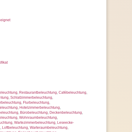
eignet
ifikat
eleuchtung
,
Restaurantbeleuchtung
,
Cafébeleuchtung
,
htung
,
Schlafzimmerbeleuchtung
,
beleuchtung
,
Flurbeleuchtung
,
eleuchtung
,
Hotelzimmerbeleuchtung
,
beleuchtung
,
Bürobeleuchtung
,
Deckenbeleuchtung
,
beleuchtung
,
Wohnraumbeleuchtung
,
uchtung
,
Wartezimmerbeleuchtung
,
Leseecke-
g
,
Loftbeleuchtung
,
Warteraumbeleuchtung
,