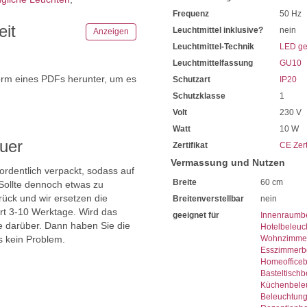
Frequenz
50 Hz
eit
Leuchtmittel inklusive?
nein
Anzeigen
Leuchtmittel-Technik
LED ge
Leuchtmittelfassung
GU10
orm eines PDFs herunter, um es
Schutzart
IP20
.
Schutzklasse
1
Volt
230 V
Watt
10 W
uer
Zertifikat
CE Zert
Vermassung und Nutzen
 ordentlich verpackt, sodass auf
Breite
60 cm
Sollte dennoch etwas zu
ück und wir ersetzen die
Breitenverstellbar
nein
ert 3-10 Werktage. Wird das
geeignet für
Innenraumb
ie darüber. Dann haben Sie die
Hotelbeleuc
s kein Problem.
Wohnzimmer
Esszimmerb
Homeoffice
Basteltisch
Küchenbele
Beleuchtun