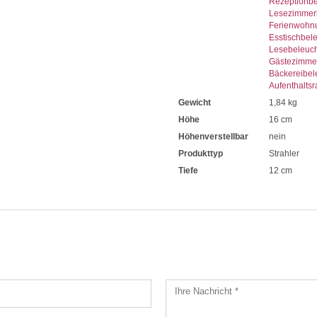
Rezeptionb
Lesezimmer
Ferienwohn
Esstischbel
Lesebeleuc
Gästezimme
Bäckereibel
Aufenthalts
Gewicht
1,84 kg
Höhe
16 cm
Höhenverstellbar
nein
Produkttyp
Strahler
Tiefe
12 cm