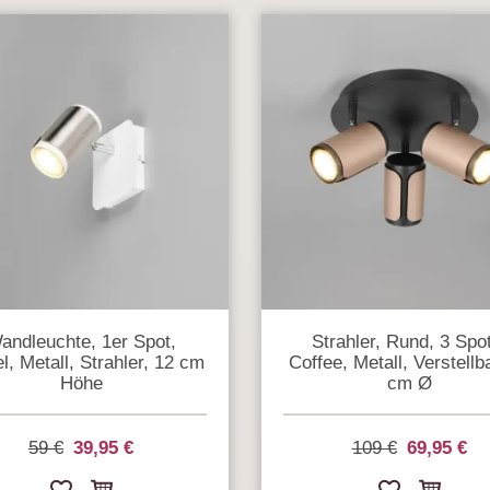
andleuchte, 1er Spot,
Strahler, Rund, 3 Spo
l, Metall, Strahler, 12 cm
Coffee, Metall, Verstellb
Höhe
cm Ø
59 €
39,95 €
109 €
69,95 €