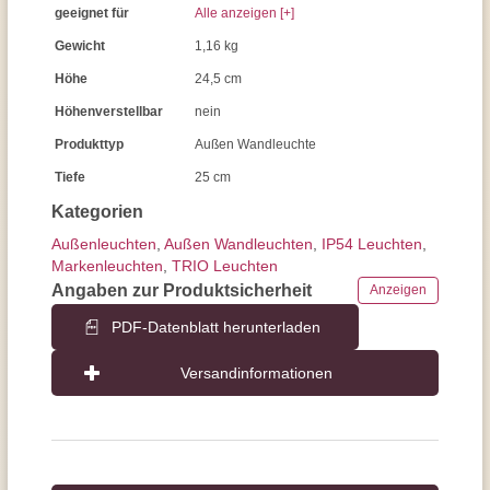
geeignet für
Alle anzeigen [+]
Gewicht
1,16 kg
Höhe
24,5 cm
Höhenverstellbar
nein
Produkttyp
Außen Wandleuchte
Tiefe
25 cm
Kategorien
Außen­leuchten
,
Außen Wandleuchten
,
IP54 Leuchten
,
Markenleuchten
,
TRIO Leuchten
Angaben zur Produktsicherheit
Anzeigen
PDF-Datenblatt herunterladen
Versandinformationen