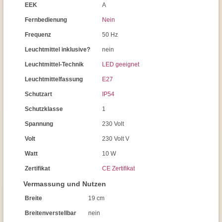
EEK
A
Fernbedienung
Nein
Frequenz
50 Hz
Leuchtmittel inklusive?
nein
Leuchtmittel-Technik
LED geeignet
Leuchtmittelfassung
E27
Schutzart
IP54
Schutzklasse
1
Spannung
230 Volt
Volt
230 Volt V
Watt
10 W
Zertifikat
CE Zertifikat
Vermassung und Nutzen
Breite
19 cm
Breitenverstellbar
nein