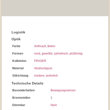
Logistik
Optik
Farbe
Anthrazit
,
Beton
Formen
rund
,
gewölbt
,
zylindrisch
,
pilzförmig
Kollektion
FRASER
Material
Aludruckguss
Stilrichtung
modern
,
wohnlich
Technische Details
Besonderheiten
Bewegungssensor
Brennstellen
1
Dimmbar
Nein