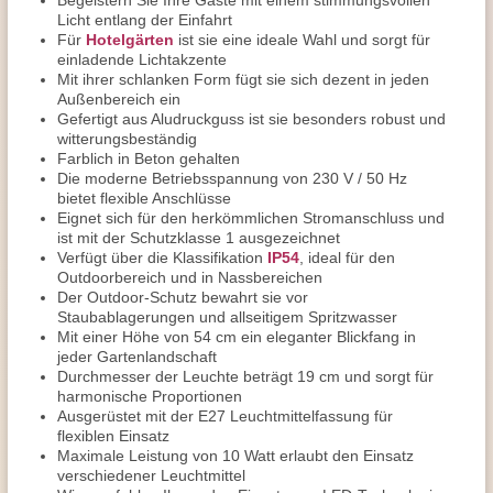
Begeistern Sie Ihre Gäste mit einem stimmungsvollen
Licht entlang der Einfahrt
Für
Hotelgärten
ist sie eine ideale Wahl und sorgt für
einladende Lichtakzente
Mit ihrer schlanken Form fügt sie sich dezent in jeden
Außenbereich ein
Gefertigt aus Aludruckguss ist sie besonders robust und
witterungsbeständig
Farblich in Beton gehalten
Die moderne Betriebsspannung von 230 V / 50 Hz
bietet flexible Anschlüsse
Eignet sich für den herkömmlichen Stromanschluss und
ist mit der Schutzklasse 1 ausgezeichnet
Verfügt über die Klassifikation
IP54
, ideal für den
Outdoorbereich und in Nassbereichen
Der Outdoor-Schutz bewahrt sie vor
Staubablagerungen und allseitigem Spritzwasser
Mit einer Höhe von 54 cm ein eleganter Blickfang in
jeder Gartenlandschaft
Durchmesser der Leuchte beträgt 19 cm und sorgt für
harmonische Proportionen
Ausgerüstet mit der E27 Leuchtmittelfassung für
flexiblen Einsatz
Maximale Leistung von 10 Watt erlaubt den Einsatz
verschiedener Leuchtmittel