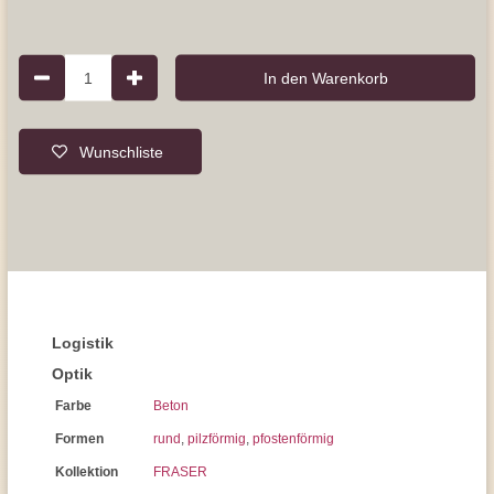
1
In den Warenkorb
Wunschliste
Logistik
Optik
Farbe
Beton
Formen
rund
,
pilzförmig
,
pfostenförmig
Kollektion
FRASER