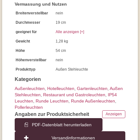
Vermassung und Nutzen
Breitenverstellbar
nein
Durchmesser
19 cm
geeignet für
Alle anzeigen [+]
Gewicht
1,28 kg
Höhe
54 cm
Höhenverstellbar
nein
Produkttyp
Außen Stehleuchte
Kategorien
Außen­leuchten
,
Hotelleuchten
,
Gartenleuchten
,
Außen
Stehleuchten
,
Restaurant und Gastroleuchten
,
IP54
Leuchten
,
Runde Leuchten
,
Runde Außenleuchten
,
Pollerleuchten
Angaben zur Produktsicherheit
Anzeigen
PDF-Datenblatt herunterladen
Versandinformationen