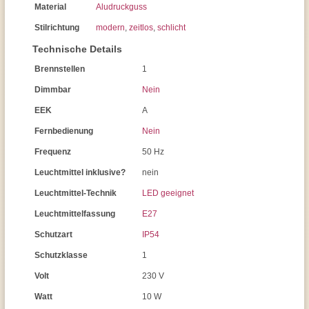
Material
Aludruckguss
Stilrichtung
modern
,
zeitlos
,
schlicht
Technische Details
Brennstellen
1
Dimmbar
Nein
EEK
A
Fernbedienung
Nein
Frequenz
50 Hz
Leuchtmittel inklusive?
nein
Leuchtmittel-Technik
LED geeignet
Leuchtmittelfassung
E27
Schutzart
IP54
Schutzklasse
1
Volt
230 V
Watt
10 W