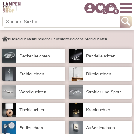
0
0
Dekoleuchten
Goldene Leuchten
Goldene Stehleuchten
Decken­leuchten
Pendel­leuchten
Stehleuchten
Büroleuchten
Wand­leuchten
Strahler und Spots
Tisch­leuchten
Kronleuchter
Badleuchten
Außen­leuchten