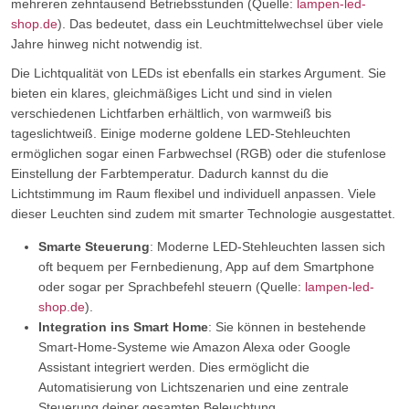
mehreren zehntausend Betriebsstunden (Quelle:
lampen-led-
shop.de
). Das bedeutet, dass ein Leuchtmittelwechsel über viele
Jahre hinweg nicht notwendig ist.
Die Lichtqualität von LEDs ist ebenfalls ein starkes Argument. Sie
bieten ein klares, gleichmäßiges Licht und sind in vielen
verschiedenen Lichtfarben erhältlich, von warmweiß bis
tageslichtweiß. Einige moderne goldene LED-Stehleuchten
ermöglichen sogar einen Farbwechsel (RGB) oder die stufenlose
Einstellung der Farbtemperatur. Dadurch kannst du die
Lichtstimmung im Raum flexibel und individuell anpassen. Viele
dieser Leuchten sind zudem mit smarter Technologie ausgestattet.
Smarte Steuerung
: Moderne LED-Stehleuchten lassen sich
oft bequem per Fernbedienung, App auf dem Smartphone
oder sogar per Sprachbefehl steuern (Quelle:
lampen-led-
shop.de
).
Integration ins Smart Home
: Sie können in bestehende
Smart-Home-Systeme wie Amazon Alexa oder Google
Assistant integriert werden. Dies ermöglicht die
Automatisierung von Lichtszenarien und eine zentrale
Steuerung deiner gesamten Beleuchtung.