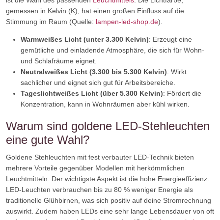
ist die Wahl des passenden
Leuchtmittels
. Die Lichtfarbe,
gemessen in Kelvin (K), hat einen großen Einfluss auf die
Stimmung im Raum (Quelle:
lampen-led-shop.de
).
Warmweißes Licht (unter 3.300 Kelvin)
: Erzeugt eine
gemütliche und einladende Atmosphäre, die sich für Wohn-
und Schlafräume eignet.
Neutralweißes Licht (3.300 bis 5.300 Kelvin)
: Wirkt
sachlicher und eignet sich gut für Arbeitsbereiche.
Tageslichtweißes Licht (über 5.300 Kelvin)
: Fördert die
Konzentration, kann in Wohnräumen aber kühl wirken.
Warum sind goldene LED-Stehleuchten
eine gute Wahl?
Goldene Stehleuchten mit fest verbauter LED-Technik bieten
mehrere Vorteile gegenüber Modellen mit herkömmlichen
Leuchtmitteln. Der wichtigste Aspekt ist die hohe Energieeffizienz.
LED-Leuchten verbrauchen bis zu 80 % weniger Energie als
traditionelle Glühbirnen, was sich positiv auf deine Stromrechnung
auswirkt. Zudem haben LEDs eine sehr lange Lebensdauer von oft