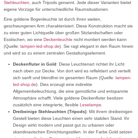
Stehleuchten
, auch Tripods genannt. Jede dieser Varianten bietet
eigene Vorzüge für unterschiedliche Raumsituationen.
Eine goldene Bogenleuchte ist durch ihren weiten,
geschwungenen Arm charakterisiert. Diese Konstruktion macht sie
zu einer guten Lichtquelle über großen Sitzlandschaften oder
Esstischen, wo eine
Deckenleuchte
nicht montiert werden kann
(Quelle:
lampen-led-shop.de
). Sie ragt elegant in den Raum hinein
und wird so zu einem zentralen Gestaltungselement.
Deckenfluter in Gold
: Diese Leuchtenart richtet ihr Licht
nach oben zur Decke. Von dort wird es reflektiert und verteilt
sich sanft und blendfrei im gesamten Raum (Quelle:
lampen-
led-shop.de
). Dies erzeugt eine indirekte
Allgemeinbeleuchtung, die eine gemütliche und entspannte
Atmosphäre schafft. Viele goldene Deckenfluter besitzen
zusätzlich eine integrierte, flexible
Leselampe
.
Dreibeinige Stehleuchten (Tripods)
: Mit ihrem dreibeinigen
Gestell bieten diese Leuchten einen sehr stabilen Stand. Ihr
Design wirkt modern und passt gut zu urbanen oder
skandinavischen Einrichtungsstilen. In der Farbe Gold setzen