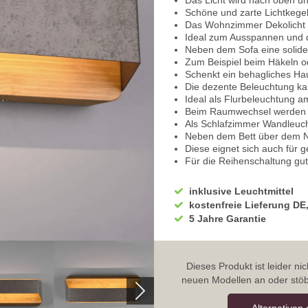
Das Licht wird nach oben un
Schöne und zarte Lichtkegel
Das Wohnzimmer Dekolicht 
Ideal zum Ausspannen und d
Neben dem Sofa eine solid
Zum Beispiel beim Häkeln o
Schenkt ein behagliches Ha
Die dezente Beleuchtung k
Ideal als Flurbeleuchtung 
Beim Raumwechsel werden Si
Als Schlafzimmer Wandleuch
Neben dem Bett über dem N
Diese eignet sich auch für
Für die Reihenschaltung gut
Somit eine dekorative Rest
Schmückt auch gemütliche Ca
inklusive Leuchtmittel
Integriert ist ein Switch Dim
kostenfreie Lieferung DE
Dieser ermöglicht die Dimmu
5 Jahre Garantie
Über den normalen Wandscha
Die volle Leuchtkraft erhalt
Zum Lesen, bei der Handarb
Durch aus- und direkt wiede
Dieses Produkt ist leider n
Für eine gedämpfte Lichts
neuen Modellen an oder stöb
Bei einem Glas Wein ebenfal
Schalten Sie erneut das Lich