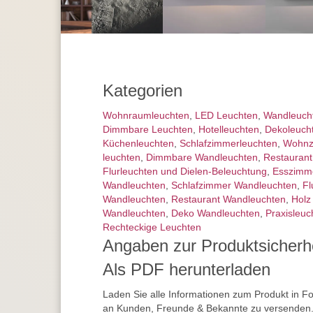
Kategorien
Wohnraum­leuchten
,
LED Leuchten
,
Wand­leuch
Dimmbare Leuchten
,
Hotelleuchten
,
Dekoleuch
Küchenleuchten
,
Schlafzimmer­leuchten
,
Wohnz
leuchten
,
Dimmbare Wandleuchten
,
Restaurant
Flurleuchten und Dielen-Beleuchtung
,
Esszimm
Wandleuchten
,
Schlafzimmer Wandleuchten
,
Fl
Wandleuchten
,
Restaurant Wandleuchten
,
Holz
Wandleuchten
,
Deko Wandleuchten
,
Praxisleuc
Rechteckige Leuchten
Angaben zur Produktsicherh
Als PDF herunterladen
Laden Sie alle Informationen zum Produkt in F
an Kunden, Freunde & Bekannte zu versenden