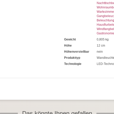
Nachttischb
Wohnraumbe
Wartezimme
Gangbeleuc
Beleuchtun
Hausflurbel
Windfangbe
Gastronomi
Gewicht
0,805 kg
Höhe
12 cm
Höhenverstellbar
nein
Produkttyp
Wandleucht
Technologie
LED-Techno
Das könnte Ihnen gefallen