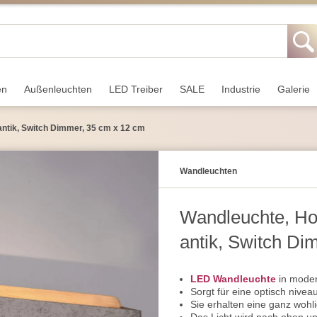
en
Außen­leuchten
LED Treiber
SALE
Industrie
Galerie
antik, Switch Dimmer, 35 cm x 12 cm
Wand­leuchten
Wandleuchte, Hol
antik, Switch Di
LED Wandleuchte
in moder
Sorgt für eine optisch nive
Sie erhalten eine ganz woh