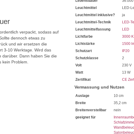
Lebensdauer
36.000
Bei Fragen, kontaktieren Sie
Erkundigen Sie sich bei höh
Leuchtmittel
LED-Le
Wir freuen uns auf Ihre Anf
Leuchtmittel inklusive?
ja
uer
Leuchtmittel-Technik
LED-Te
Leuchtmittelfassung
LED
 ordentlich verpackt, sodass auf
Lichtfarbe
3000 K
Sollte dennoch etwas zu
ück und wir ersetzen die
Lichtstärke
1500 l
ert 3-10 Werktage. Wird das
Schutzart
IP20
ie darüber. Dann haben Sie die
Schutzklasse
2
s kein Problem.
Volt
230 V
Watt
13 W
Zertifikat
CE Zert
Vermassung und Nutzen
Auslage
10 cm
Breite
35,2 cm
Breitenverstellbar
nein
geeignet für
Innenraumb
Schlafzimme
Wandbeleuc
Salonbeleu