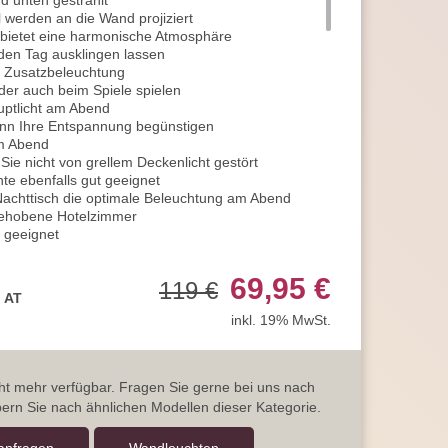
d unten gestrahlt
 werden an die Wand projiziert
bietet eine harmonische Atmosphäre
en Tag ausklingen lassen
e Zusatzbeleuchtung
der auch beim Spiele spielen
uptlicht am Abend
ann Ihre Entspannung begünstigen
am Abend
e nicht von grellem Deckenlicht gestört
te ebenfalls gut geeignet
achttisch die optimale Beleuchtung am Abend
 gehobene Hotelzimmer
 geeignet
aurant Wandleuchte
fés mit attraktivem Licht
69,95 €
119 €
mer
, AT
ng in 3 Stufen
inkl. 19% MwSt.
lter erfolgt die Steuerung
en Sie beim ersten Einschalten
eit oder beim Essen praktisch
r anschalten dimmen Sie die Helligkeit auf 50%
icht mehr verfügbar. Fragen Sie gerne bei uns nach
timmung zum Ausruhen
ern Sie nach ähnlichen Modellen dieser Kategorie.
ls eine schöne Lichtbegleitung
t aus und wieder an, erhalten Sie eine Intensität