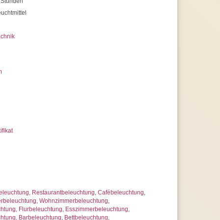
 Stunden
 uns jederzeit
erer Artikelanzahl nach Mengenrabatten
uchtmittel
ragen
chnik
m
ifikat
eleuchtung
,
Restaurantbeleuchtung
,
Cafébeleuchtung
,
rbeleuchtung
,
Wohnzimmerbeleuchtung
,
htung
,
Flurbeleuchtung
,
Esszimmerbeleuchtung
,
chtung
,
Barbeleuchtung
,
Bettbeleuchtung
,