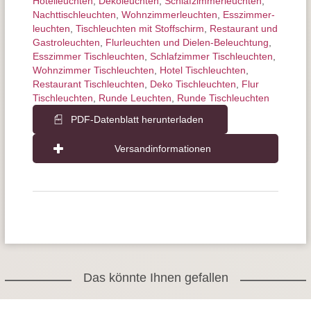
Hotelleuchten
,
Dekoleuchten
,
Schlafzimmer­leuchten
,
Nachttisch­leuchten
,
Wohnzimmer­leuchten
,
Esszimmer­­
leuchten
,
Tischleuchten mit Stoffschirm
,
Restaurant und
Gastroleuchten
,
Flurleuchten und Dielen-Beleuchtung
,
Esszimmer Tischleuchten
,
Schlafzimmer Tischleuchten
,
Wohnzimmer Tischleuchten
,
Hotel Tischleuchten
,
Restaurant Tischleuchten
,
Deko Tischleuchten
,
Flur
Tischleuchten
,
Runde Leuchten
,
Runde Tischleuchten
PDF-Datenblatt herunterladen
Versandinformationen
Das könnte Ihnen gefallen