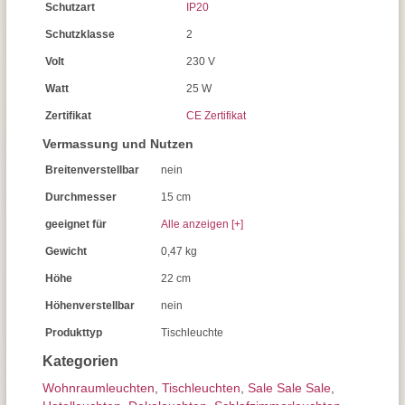
Schutzart
IP20
Schutzklasse
2
Volt
230 V
Watt
25 W
Zertifikat
CE Zertifikat
Vermassung und Nutzen
Breitenverstellbar
nein
Durchmesser
15 cm
geeignet für
Alle anzeigen [+]
Gewicht
0,47 kg
Höhe
22 cm
Höhenverstellbar
nein
Produkttyp
Tischleuchte
Kategorien
Wohnraum­leuchten
,
Tisch­leuchten
,
Sale Sale Sale
,