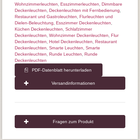
Wohnzimmer­leuchten
,
Esszimmer­­leuchten
,
Dimmbare
Deckenleuchten
,
Deckenleuchten mit Fernbedienung
,
Restaurant und Gastroleuchten
,
Flurleuchten und
Dielen-Beleuchtung
,
Esszimmer Deckenleuchten
,
Küchen Deckenleuchten
,
Schlafzimmer
Deckenleuchten
,
Wohnzimmer Deckenleuchten
,
Flur
Deckenleuchten
,
Hotel Deckenleuchten
,
Restaurant
Deckenleuchten
,
Smarte Leuchten
,
Smarte
Deckenleuchten
,
Runde Leuchten
,
Runde
Deckenleuchten
PDF-Datenblatt herunterladen
Versandinformationen
Fragen zum Produkt