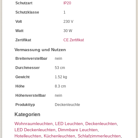
Schutzart
IP20
Schutzklasse
1
Volt
230 V
Watt
30 W
Zertifikat
CE Zertifikat
Vermassung und Nutzen
Breitenverstellbar
nein
Durchmesser
53 cm
Gewicht
1.52 kg
Höhe
8.3 cm
Höhenverstellbar
nein
Produkttyp
Deckenleuchte
Kategorien
Wohnraum­leuchten
,
LED Leuchten
,
Decken­leuchten
,
LED Deckenleuchten
,
Dimmbare Leuchten
,
Hotelleuchten
,
Küchenleuchten
,
Schlafzimmer­leuchten
,