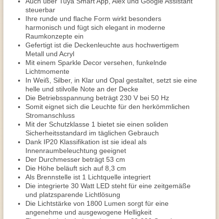
Auch über Tuya Smart App, Alex und Google Assistant
steuerbar
Ihre runde und flache Form wirkt besonders
harmonisch und fügt sich elegant in moderne
Raumkonzepte ein
Gefertigt ist die Deckenleuchte aus hochwertigem
Metall und Acryl
Mit einem Sparkle Decor versehen, funkelnde
Lichtmomente
In Weiß, Silber, in Klar und Opal gestaltet, setzt sie eine
helle und stilvolle Note an der Decke
Die Betriebsspannung beträgt 230 V bei 50 Hz
Somit eignet sich die Leuchte für den herkömmlichen
Stromanschluss
Mit der Schutzklasse 1 bietet sie einen soliden
Sicherheitsstandard im täglichen Gebrauch
Dank IP20 Klassifikation ist sie ideal als
Innenraumbeleuchtung geeignet
Der Durchmesser beträgt 53 cm
Die Höhe beläuft sich auf 8,3 cm
Als Brennstelle ist 1 Lichtquelle integriert
Die integrierte 30 Watt LED steht für eine zeitgemäße
und platzsparende Lichtlösung
Die Lichtstärke von 1800 Lumen sorgt für eine
angenehme und ausgewogene Helligkeit