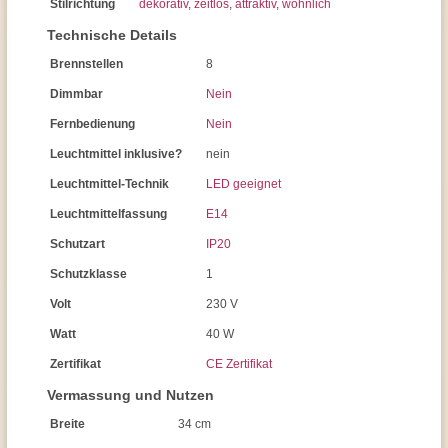
Stilrichtung
dekorativ
,
zeitlos
,
attraktiv
,
wohnlich
Technische Details
Brennstellen
8
Dimmbar
Nein
Fernbedienung
Nein
Leuchtmittel inklusive?
nein
Leuchtmittel-Technik
LED geeignet
Leuchtmittelfassung
E14
Schutzart
IP20
Schutzklasse
1
Volt
230 V
Watt
40 W
Zertifikat
CE Zertifikat
Vermassung und Nutzen
Breite
34 cm