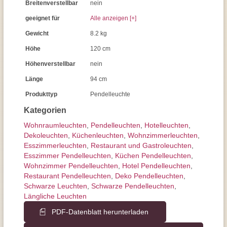
Breitenverstellbar
nein
geeignet für
Alle anzeigen [+]
Gewicht
8.2 kg
Höhe
120 cm
Höhenverstellbar
nein
Länge
94 cm
Produkttyp
Pendelleuchte
Kategorien
Wohnraum­leuchten
,
Pendel­leuchten
,
Hotelleuchten
,
Dekoleuchten
,
Küchenleuchten
,
Wohnzimmer­leuchten
,
Esszimmer­­leuchten
,
Restaurant und Gastroleuchten
,
Esszimmer Pendelleuchten
,
Küchen Pendelleuchten
,
Wohnzimmer Pendelleuchten
,
Hotel Pendelleuchten
,
Restaurant Pendelleuchten
,
Deko Pendelleuchten
,
Schwarze Leuchten
,
Schwarze Pendelleuchten
,
Längliche Leuchten
PDF-Datenblatt herunterladen