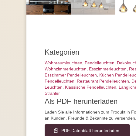
Kategorien
Wohnraum­leuchten
,
Pendel­leuchten
,
Dekoleuc
Wohnzimmer­leuchten
,
Esszimmer­­leuchten
,
Res
Esszimmer Pendelleuchten
,
Küchen Pendelleu
Pendelleuchten
,
Restaurant Pendelleuchten
,
De
Leuchten
,
Klassische Pendelleuchten
,
Länglich
Strahler
Als PDF herunterladen
Laden Sie alle Informationen zum Produkt in F
an Kunden, Freunde & Bekannte zu versenden
PDF-Datenblatt herunterladen