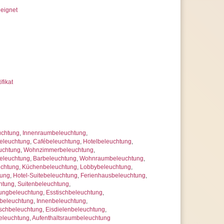
eignet
ifikat
uchtung
,
Innenraumbeleuchtung
,
eleuchtung
,
Cafébeleuchtung
,
Hotelbeleuchtung
,
uchtung
,
Wohnzimmerbeleuchtung
,
eleuchtung
,
Barbeleuchtung
,
Wohnraumbeleuchtung
,
uchtung
,
Küchenbeleuchtung
,
Lobbybeleuchtung
,
tung
,
Hotel-Suitebeleuchtung
,
Ferienhausbeleuchtung
,
htung
,
Suitenbeleuchtung
,
ungbeleuchtung
,
Esstischbeleuchtung
,
beleuchtung
,
Innenbeleuchtung
,
schbeleuchtung
,
Eisdielenbeleuchtung
,
eleuchtung
,
Aufenthaltsraumbeleuchtung