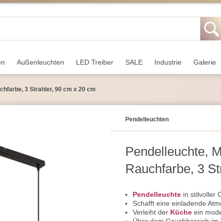
en
Außen­leuchten
LED Treiber
SALE
Industrie
Galerie
chfarbe, 3 Strahler, 90 cm x 20 cm
Pendel­leuchten
Pendelleuchte, M
Rauchfarbe, 3 St
Pendelleuchte
in stilvolle
Schafft eine einladende A
Verleiht der
Küche
ein mode