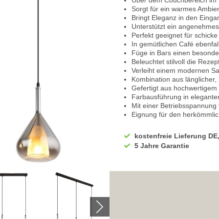
Über dem Couchbereich im
Sorgt für ein warmes Ambie
Bringt Eleganz in den Eing
Unterstützt ein angenehmes L
Perfekt geeignet für schick
In gemütlichen Café ebenfa
Füge in Bars einen besonde
Beleuchtet stilvoll die Rezep
Verleiht einem modernen Sa
Kombination aus länglicher
Gefertigt aus hochwertigem 
Farbausführung in elegant
Mit einer Betriebsspannung
Eignung für den herkömmli
Ausgewiesen mit der Schutz
Die Pendelleuchte hat die IP
kostenfreie Lieferung DE
90 cm misst die Länge
5 Jahre Garantie
Mit einer Breite von 20 cm
Die Höhe beträgt 140 cm
Ausgerüstet mit der Leuchtm
Geeignet für eine Leistung 
3 x Leuchtmittel werden für 
Wir empfehlen Ihnen den Ei
Sehr hohe Energiekosten kö
Bei uns im Sortiment finde