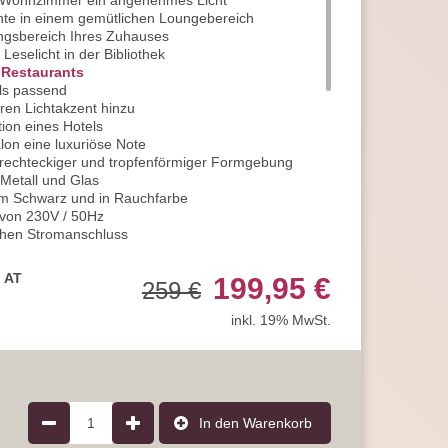
 Wohnzimmer ein angenehmes Licht
nte in einem gemütlichen Loungebereich
angsbereich Ihres Zuhauses
eselicht in der Bibliothek
e
Restaurants
lls passend
ren Lichtakzent hinzu
tion eines Hotels
lon eine luxuriöse Note
, rechteckiger und tropfenförmiger Formgebung
Metall und Glas
em Schwarz und in Rauchfarbe
 von 230V / 50Hz
chen Stromanschluss
klasse 1
20 Klassifikation
, AT
199,95 €
259 €
inkl. 19% MwSt.
ittelfassung E27
von maximal 60 Watt pro Brennstelle
den Lichtbetrieb benötigt
nsatz der innovativen LED-Technologie
nnen Sie hierdurch täglich einsparen
1
In den Warenkorb
n Sie stromsparende
LED-Leuchtmittel