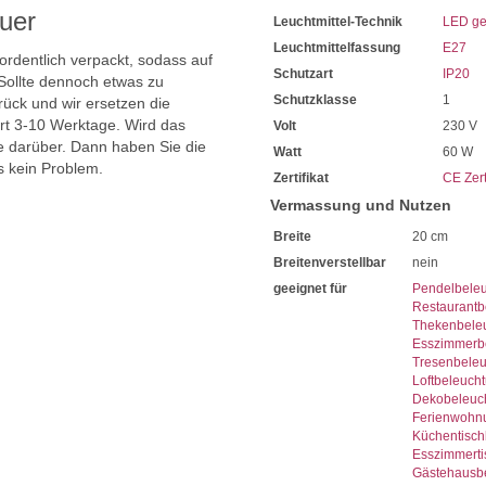
uer
Leuchtmittel-Technik
LED ge
Leuchtmittelfassung
E27
 ordentlich verpackt, sodass auf
Schutzart
IP20
Sollte dennoch etwas zu
Schutzklasse
1
ück und wir ersetzen die
ert 3-10 Werktage. Wird das
Volt
230 V
ie darüber. Dann haben Sie die
Watt
60 W
s kein Problem.
Zertifikat
CE Zert
Vermassung und Nutzen
Breite
20 cm
Breitenverstellbar
nein
geeignet für
Pendelbele
Restaurantb
Thekenbele
Esszimmerb
Tresenbele
Loftbeleuch
Dekobeleuc
Ferienwohn
Küchentisch
Esszimmerti
Gästehausb