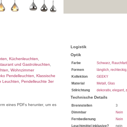
Diese sind von enorm lange
Mit LED-Technik können Sie 
Sie haben bei uns 5 Jahre Ga
Bei Fragen, kontaktieren Sie
Erkundigen Sie sich bei höh
Wir freuen uns auf Ihre Anf
Logistik
Optik
hten
,
Küchenleuchten
,
Farbe
Schwarz
,
Rauchfar
taurant und Gastroleuchten
,
chten
,
Wohnzimmer
Formen
länglich
,
rechteckig
ko Pendelleuchten
,
Klassische
Kollektion
GEEKY
e Leuchten
,
Pendelleuchte 3er
Material
Metall
,
Glas
Stilrichtung
dekorativ
,
elegant
,
z
Technische Details
orm eines PDFs herunter, um es
Brennstellen
3
.
Dimmbar
Nein
Fernbedienung
Nein
Leuchtmittel inklusive?
nein