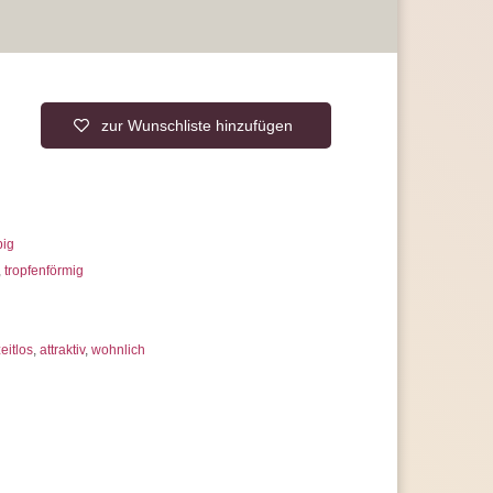
r Lebensdauer und hoher Qualität
die Energieeffizienzklasse A erreichen
rantie, statt der üblichen 2 Jahre
 uns jederzeit
erer Artikelanzahl nach Mengenrabatten
ragen
zur Wunschliste hinzufügen
big
,
tropfenförmig
eitlos
,
attraktiv
,
wohnlich