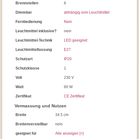
Brennstellen
6
Dimmbar
abhängig vom Leuchtmittel
Fernbedienung
Nein
Leuchtmittel inklusive?
nein
Leuchtmittel-Technik
LED geeignet
Leuchtmittelfassung
E27
Schutzart
IP20
Schutzklasse
1
Volt
230 V
Watt
60 W
Zertifikat
CE Zertifikat
Vermassung und Nutzen
Breite
34.5 cm
Breitenverstellbar
nein
geeignet für
Alle anzeigen [+]