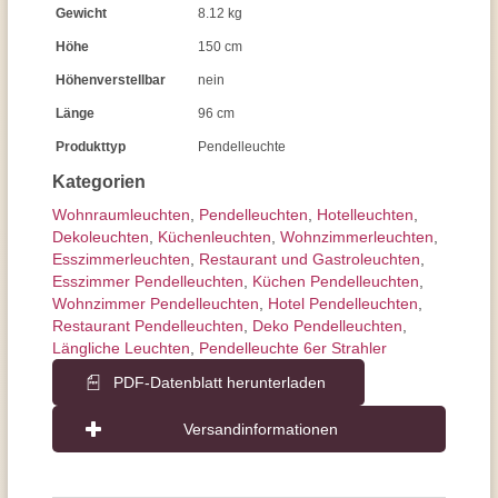
Gewicht
8.12 kg
Höhe
150 cm
Höhenverstellbar
nein
Länge
96 cm
Produkttyp
Pendelleuchte
Kategorien
Wohnraum­leuchten
,
Pendel­leuchten
,
Hotelleuchten
,
Dekoleuchten
,
Küchenleuchten
,
Wohnzimmer­leuchten
,
Esszimmer­­leuchten
,
Restaurant und Gastroleuchten
,
Esszimmer Pendelleuchten
,
Küchen Pendelleuchten
,
Wohnzimmer Pendelleuchten
,
Hotel Pendelleuchten
,
Restaurant Pendelleuchten
,
Deko Pendelleuchten
,
Längliche Leuchten
,
Pendelleuchte 6er Strahler
PDF-Datenblatt herunterladen
Versandinformationen