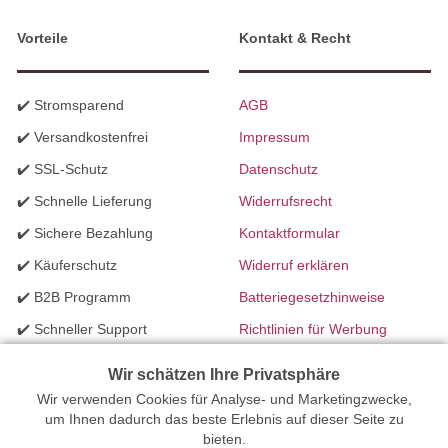
Vorteile
Kontakt & Recht
✔️ Stromsparend
AGB
✔️ Versandkostenfrei
Impressum
✔️ SSL-Schutz
Datenschutz
✔️ Schnelle Lieferung
Widerrufsrecht
✔️ Sichere Bezahlung
Kontaktformular
✔️ Käuferschutz
Widerruf erklären
✔️ B2B Programm
Batteriegesetzhinweise
✔️ Schneller Support
Richtlinien für Werbung
✔️ Mengenrabatte
Wir schätzen Ihre Privatsphäre
Wir verwenden Cookies für Analyse- und Marketingzwecke,
Ihr Onlinefachhandel für Beleuchtung seit 2012 | Erstellt mit
um Ihnen dadurch das beste Erlebnis auf dieser Seite zu
bieten.