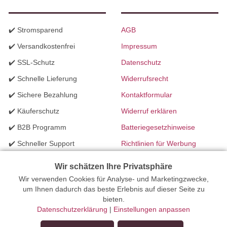
✔️ Stromsparend
AGB
✔️ Versandkostenfrei
Impressum
✔️ SSL-Schutz
Datenschutz
✔️ Schnelle Lieferung
Widerrufsrecht
✔️ Sichere Bezahlung
Kontaktformular
✔️ Käuferschutz
Widerruf erklären
✔️ B2B Programm
Batteriegesetzhinweise
✔️ Schneller Support
Richtlinien für Werbung
✔️ Mengenrabatte
Wir schätzen Ihre Privatsphäre
Wir verwenden Cookies für Analyse- und Marketingzwecke,
Ihr Onlinefachhandel für Beleuchtung seit 2012 | Erstellt mit
um Ihnen dadurch das beste Erlebnis auf dieser Seite zu
bieten.
peleides.io
Datenschutzerklärung
|
Einstellungen anpassen