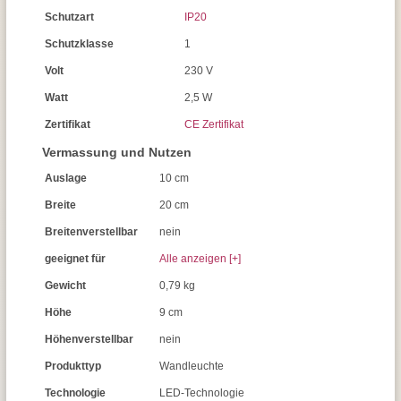
Schutzart
IP20
Schutzklasse
1
Volt
230 V
Watt
2,5 W
Zertifikat
CE Zertifikat
Vermassung und Nutzen
Auslage
10 cm
Breite
20 cm
Breitenverstellbar
nein
geeignet für
Alle anzeigen [+]
Gewicht
0,79 kg
Höhe
9 cm
Höhenverstellbar
nein
Produkttyp
Wandleuchte
Technologie
LED-Technologie