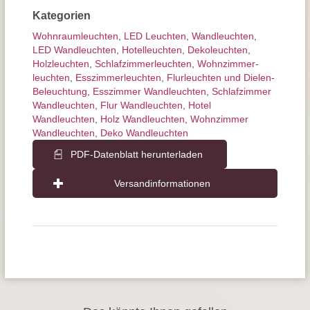
Kategorien
Wohnraum­leuchten
,
LED Leuchten
,
Wand­leuchten
,
LED Wandleuchten
,
Hotelleuchten
,
Dekoleuchten
,
Holzleuchten
,
Schlafzimmer­leuchten
,
Wohnzimmer­
leuchten
,
Esszimmer­­leuchten
,
Flurleuchten und Dielen-
Beleuchtung
,
Esszimmer Wandleuchten
,
Schlafzimmer
Wandleuchten
,
Flur Wandleuchten
,
Hotel
Wandleuchten
,
Holz Wandleuchten
,
Wohnzimmer
Wandleuchten
,
Deko Wandleuchten
PDF-Datenblatt herunterladen
Versandinformationen