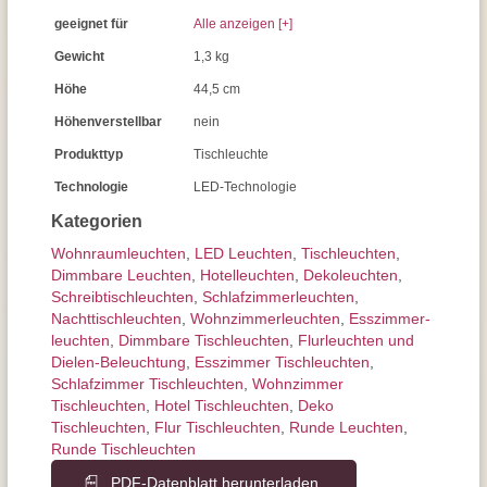
geeignet für
Alle anzeigen [+]
Gewicht
1,3 kg
Höhe
44,5 cm
Höhenverstellbar
nein
Produkttyp
Tischleuchte
Technologie
LED-Technologie
Kategorien
Wohnraum­leuchten
,
LED Leuchten
,
Tisch­leuchten
,
Dimmbare Leuchten
,
Hotelleuchten
,
Dekoleuchten
,
Schreibtisch­leuchten
,
Schlafzimmer­leuchten
,
Nachttisch­leuchten
,
Wohnzimmer­leuchten
,
Esszimmer­­
leuchten
,
Dimmbare Tischleuchten
,
Flurleuchten und
Dielen-Beleuchtung
,
Esszimmer Tischleuchten
,
Schlafzimmer Tischleuchten
,
Wohnzimmer
Tischleuchten
,
Hotel Tischleuchten
,
Deko
Tischleuchten
,
Flur Tischleuchten
,
Runde Leuchten
,
Runde Tischleuchten
PDF-Datenblatt herunterladen