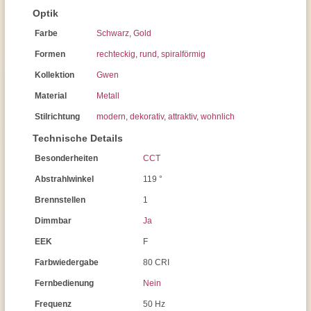
Optik
Farbe
Schwarz
,
Gold
Formen
rechteckig
,
rund
,
spiralförmig
Kollektion
Gwen
Material
Metall
Stilrichtung
modern
,
dekorativ
,
attraktiv
,
wohnlich
Technische Details
Besonderheiten
CCT
Abstrahlwinkel
119 °
Brennstellen
1
Dimmbar
Ja
EEK
F
Farbwiedergabe
80 CRI
Fernbedienung
Nein
Frequenz
50 Hz