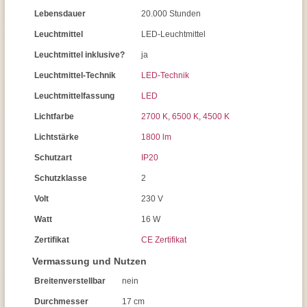
Lebensdauer
20.000 Stunden
Leuchtmittel
LED-Leuchtmittel
Leuchtmittel inklusive?
ja
Leuchtmittel-Technik
LED-Technik
Leuchtmittelfassung
LED
Lichtfarbe
2700 K
,
6500 K
,
4500 K
Lichtstärke
1800 lm
Schutzart
IP20
Schutzklasse
2
Volt
230 V
Watt
16 W
Zertifikat
CE Zertifikat
Vermassung und Nutzen
Breitenverstellbar
nein
Durchmesser
17 cm