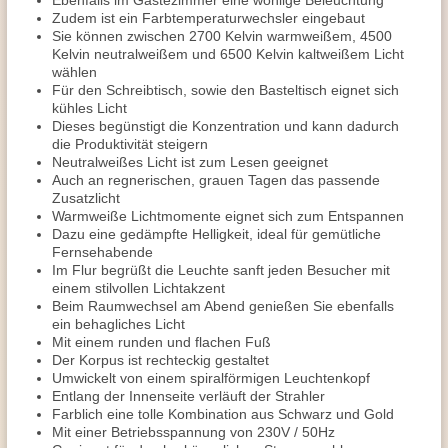
Ebenfalls im Gästezimmer eine wohlige Beleuchtung
Zudem ist ein Farbtemperaturwechsler eingebaut
Sie können zwischen 2700 Kelvin warmweißem, 4500
Kelvin neutralweißem und 6500 Kelvin kaltweißem Licht
wählen
Für den Schreibtisch, sowie den Basteltisch eignet sich
kühles Licht
Dieses begünstigt die Konzentration und kann dadurch
die Produktivität steigern
Neutralweißes Licht ist zum Lesen geeignet
Auch an regnerischen, grauen Tagen das passende
Zusatzlicht
Warmweiße Lichtmomente eignet sich zum Entspannen
Dazu eine gedämpfte Helligkeit, ideal für gemütliche
Fernsehabende
Im Flur begrüßt die Leuchte sanft jeden Besucher mit
einem stilvollen Lichtakzent
Beim Raumwechsel am Abend genießen Sie ebenfalls
ein behagliches Licht
Mit einem runden und flachen Fuß
Der Korpus ist rechteckig gestaltet
Umwickelt von einem spiralförmigen Leuchtenkopf
Entlang der Innenseite verläuft der Strahler
Farblich eine tolle Kombination aus Schwarz und Gold
Mit einer Betriebsspannung von 230V / 50Hz