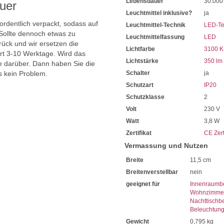
Lebensdauer
30.000
uer
Leuchtmittel inklusive?
ja
 ordentlich verpackt, sodass auf
Leuchtmittel-Technik
LED-Te
Sollte dennoch etwas zu
Leuchtmittelfassung
LED
ück und wir ersetzen die
Lichtfarbe
3100 K
ert 3-10 Werktage. Wird das
Lichtstärke
350 lm
ie darüber. Dann haben Sie die
s kein Problem.
Schalter
ja
Schutzart
IP20
Schutzklasse
2
Volt
230 V
Watt
3,8 W
Zertifikat
CE Zert
Vermassung und Nutzen
Breite
11,5 cm
Breitenverstellbar
nein
geeignet für
Innenraumb
Wohnzimmer
Nachttischb
Beleuchtun
Gewicht
0,795 kg