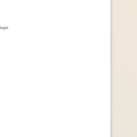
e
logie