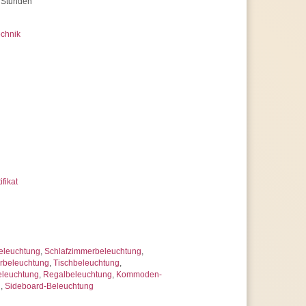
 Stunden
chnik
ifikat
eleuchtung
,
Schlafzimmerbeleuchtung
,
beleuchtung
,
Tischbeleuchtung
,
eleuchtung
,
Regalbeleuchtung
,
Kommoden-
g
,
Sideboard-Beleuchtung