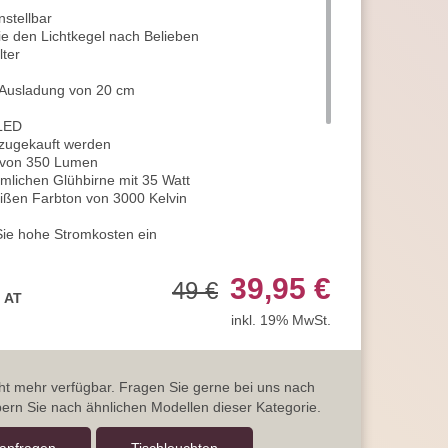
nstellbar
ie den Lichtkegel nach Belieben
lter
 Ausladung von 20 cm
-LED
 zugekauft werden
g von 350 Lumen
mlichen Glühbirne mit 35 Watt
ißen Farbton von 3000 Kelvin
ie hohe Stromkosten ein
mit >80 CRI
bends in voller Natürlichkeit
39,95 €
49 €
 ca. 30.000 Stunden
, AT
gt 230V / 50 Hz (normaler Stromanschluss)
inkl. 19% MwSt.
tischleuchte
ist 2
nd damit ideal für die Innenbeleuchtung geeignet
Siehe Variantenbilder
arantie, statt der handelsüblichen 2 Jahre
icht mehr verfügbar. Fragen Sie gerne bei uns nach
e uns sehr gerne und jederzeit
ern Sie nach ähnlichen Modellen dieser Kategorie.
erer Artikelanzahl nach Mengenrabatten
ragen