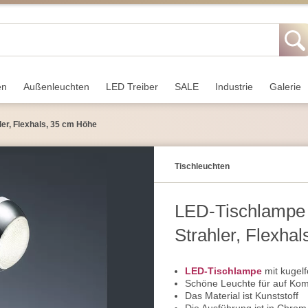
en
Außen­leuchten
LED Treiber
SALE
Industrie
Galerie
er, Flexhals, 35 cm Höhe
Tisch­leuchten
LED-Tischlampe 
Strahler, Flexha
LED-Tischlampe
mit kugel
Schöne Leuchte für auf Ko
Das Material ist Kunststoff