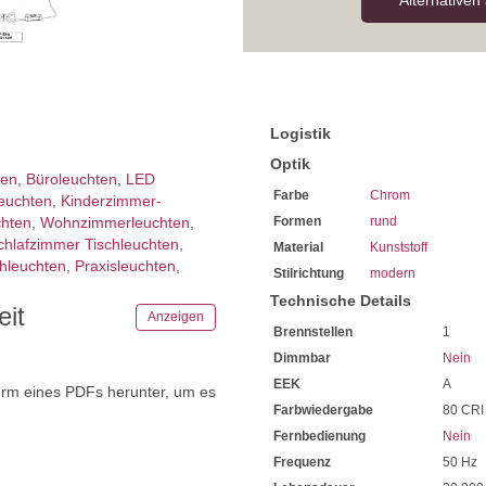
Alternativen
Logistik
Optik
ten
,
Büroleuchten
,
LED
Farbe
Chrom
leuchten
,
Kinderzimmer­
chten
,
Wohnzimmer­leuchten
,
Formen
rund
chlafzimmer Tischleuchten
,
Material
Kunststoff
hleuchten
,
Praxisleuchten
,
Stilrichtung
modern
Technische Details
eit
Anzeigen
Brennstellen
1
Dimmbar
Nein
EEK
A
orm eines PDFs herunter, um es
Farbwiedergabe
80 CRI
.
Fernbedienung
Nein
Frequenz
50 Hz