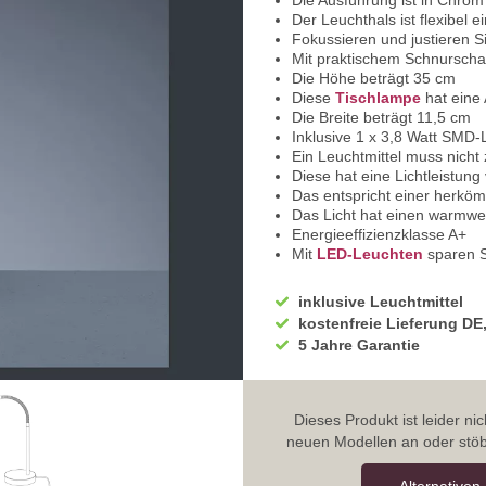
Die Ausführung ist in Chrom
Der Leuchthals ist flexibel ei
Fokussieren und justieren S
Mit praktischem Schnurscha
Die Höhe beträgt 35 cm
Diese
Tischlampe
hat eine
Die Breite beträgt 11,5 cm
Inklusive 1 x 3,8 Watt SMD
Ein Leuchtmittel muss nicht
Diese hat eine Lichtleistun
Das entspricht einer herköm
Das Licht hat einen warmwe
Energieeffizienzklasse A+
Mit
LED-Leuchten
sparen S
Hoher Farbwiedergabewert 
Sehen Sie die Farben auch a
inklusive Leuchtmittel
Sehr lange Lebensdauer mit
kostenfreie Lieferung DE
Die Betriebsspannung beträ
5 Jahre Garantie
Die Schutzklasse der
Nacht
IP Klassifikation ist IP20 u
Keine Montage notwendig - 
Sie haben bei uns 5 Jahre G
Dieses Produkt ist leider n
Bei Fragen, kontaktieren Si
neuen Modellen an oder stöb
Erkundigen Sie sich bei höh
Wir freuen uns auf Ihre Anf