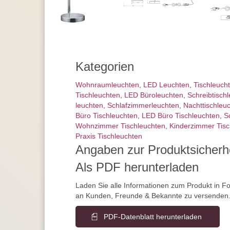
Kategorien
Wohnraum­leuchten
,
LED Leuchten
,
Tisch­leuch
Tischleuchten
,
LED Büroleuchten
,
Schreibtisch­
leuchten
,
Schlafzimmer­leuchten
,
Nachttisch­leu
Büro Tischleuchten
,
LED Büro Tischleuchten
,
S
Wohnzimmer Tischleuchten
,
Kinderzimmer Tisc
Praxis Tischleuchten
Angaben zur Produktsicherh
Als PDF herunterladen
Laden Sie alle Informationen zum Produkt in F
an Kunden, Freunde & Bekannte zu versenden
PDF-Datenblatt herunterladen