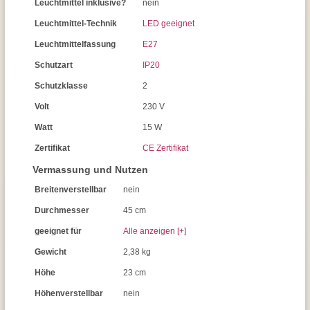
Leuchtmittel inklusive?
nein
Leuchtmittel-Technik
LED geeignet
Leuchtmittelfassung
E27
Schutzart
IP20
Schutzklasse
2
Volt
230 V
Watt
15 W
Zertifikat
CE Zertifikat
Vermassung und Nutzen
Breitenverstellbar
nein
Durchmesser
45 cm
geeignet für
Alle anzeigen [+]
Gewicht
2,38 kg
Höhe
23 cm
Höhenverstellbar
nein