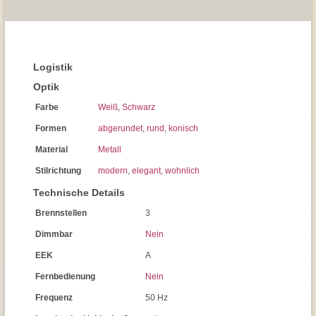
Logistik
Optik
Farbe
Weiß
,
Schwarz
Formen
abgerundet
,
rund
,
konisch
Material
Metall
Stilrichtung
modern
,
elegant
,
wohnlich
Technische Details
Brennstellen
3
Dimmbar
Nein
EEK
A
Fernbedienung
Nein
Frequenz
50 Hz