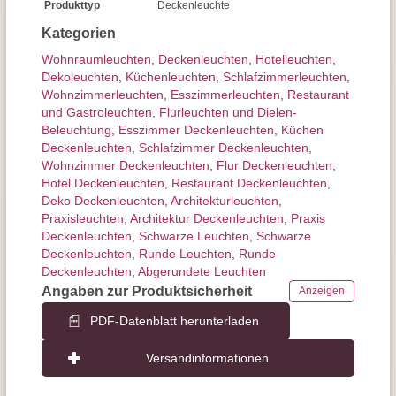
Produkttyp
Deckenleuchte
Kategorien
Wohnraum­leuchten
,
Decken­leuchten
,
Hotelleuchten
,
Dekoleuchten
,
Küchenleuchten
,
Schlafzimmer­leuchten
,
Wohnzimmer­leuchten
,
Esszimmer­­leuchten
,
Restaurant
und Gastroleuchten
,
Flurleuchten und Dielen-
Beleuchtung
,
Esszimmer Deckenleuchten
,
Küchen
Deckenleuchten
,
Schlafzimmer Deckenleuchten
,
Wohnzimmer Deckenleuchten
,
Flur Deckenleuchten
,
Hotel Deckenleuchten
,
Restaurant Deckenleuchten
,
Deko Deckenleuchten
,
Architektur­leuchten
,
Praxisleuchten
,
Architektur Deckenleuchten
,
Praxis
Deckenleuchten
,
Schwarze Leuchten
,
Schwarze
Deckenleuchten
,
Runde Leuchten
,
Runde
Deckenleuchten
,
Abgerundete Leuchten
Angaben zur Produktsicherheit
Anzeigen
PDF-Datenblatt herunterladen
Versandinformationen