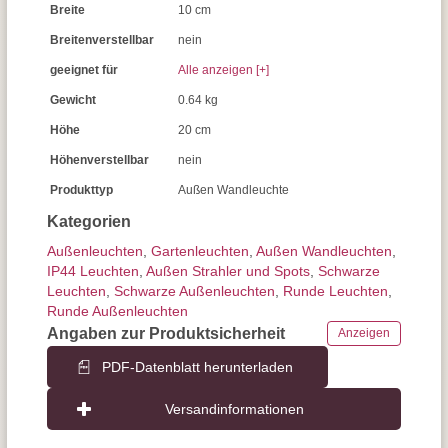
Breite
10 cm
Breitenverstellbar
nein
geeignet für
Alle anzeigen [+]
Gewicht
0.64 kg
Höhe
20 cm
Höhenverstellbar
nein
Produkttyp
Außen Wandleuchte
Kategorien
Außen­leuchten
,
Gartenleuchten
,
Außen Wandleuchten
,
IP44 Leuchten
,
Außen Strahler und Spots
,
Schwarze
Leuchten
,
Schwarze Außenleuchten
,
Runde Leuchten
,
Runde Außenleuchten
Angaben zur Produktsicherheit
Anzeigen
PDF-Datenblatt herunterladen
Versandinformationen