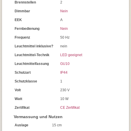
Brennstellen
2
Dimmbar
Nein
EEK
A
Fernbedienung
Nein
Frequenz
50 Hz
Leuchtmittel inklusive?
nein
Leuchtmittel-Technik
LED geeignet
Leuchtmittelfassung
GU10
Schutzart
IP44
Schutzklasse
1
Volt
230 V
Watt
10 W
Zertifikat
CE Zertifikat
Vermassung und Nutzen
Auslage
15 cm