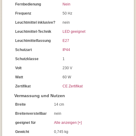
Fernbedienung
Nein
Frequenz
50 Hz
Leuchtmittel inklusive?
nein
Leuchtmittel-Technik
LED geeignet
Leuchtmittelfassung
E27
Schutzart
IP44
Schutzklasse
1
Volt
230 V
Watt
60 W
Zertifikat
CE Zertifikat
Vermassung und Nutzen
Breite
14 cm
Breitenverstellbar
nein
geeignet für
Alle anzeigen [+]
Gewicht
0,745 kg