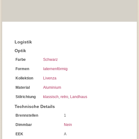
Logistik
Optik
Farbe
Schwarz
Formen
laternenförmig
Kollektion
Livenza
Material
Aluminium
Stilrichtung
klassisch
,
retro
,
Landhaus
Technische Details
Brennstellen
1
Dimmbar
Nein
EEK
A