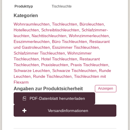
Produkttyp
Tischleuchte
Kategorien
Wohnraum­leuchten
,
Tisch­leuchten
,
Büroleuchten
,
Hotelleuchten
,
Schreibtisch­leuchten
,
Schlafzimmer­
leuchten
,
Nachttisch­leuchten
,
Wohnzimmer­leuchten
,
Esszimmer­­leuchten
,
Büro Tischleuchten
,
Restaurant
und Gastroleuchten
,
Esszimmer Tischleuchten
,
Schlafzimmer Tischleuchten
,
Wohnzimmer
Tischleuchten
,
Hotel Tischleuchten
,
Restaurant
Tischleuchten
,
Praxisleuchten
,
Praxis Tischleuchten
,
Schwarze Leuchten
,
Schwarze Tischleuchten
,
Runde
Leuchten
,
Runde Tischleuchten
,
Tischleuchten mit
Flexarm
Angaben zur Produktsicherheit
Anzeigen
PDF-Datenblatt herunterladen
Versandinformationen