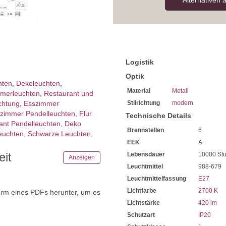
Alternativen 
Logistik
Optik
hten
,
Dekoleuchten
,
Material
Metall
mer­­leuchten
,
Restaurant und
chtung
,
Esszimmer
Stilrichtung
modern
zimmer Pendelleuchten
,
Flur
Technische Details
ant Pendelleuchten
,
Deko
Brennstellen
6
euchten
,
Schwarze Leuchten
,
EEK
A
eit
Lebensdauer
10000 St
Anzeigen
Leuchtmittel
988-679
Leuchtmittelfassung
E27
Lichtfarbe
2700 K
orm eines PDFs herunter, um es
.
Lichtstärke
420 lm
Schutzart
IP20