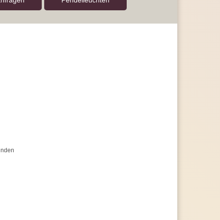
anfragen
Pendel­leuchten
unden