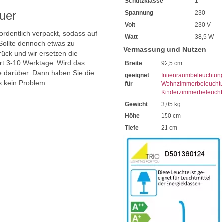
Schutzklasse
1
uer
Spannung
230
Volt
230 V
 ordentlich verpackt, sodass auf
Watt
38,5 W
Sollte dennoch etwas zu
Vermassung und Nutzen
ück und wir ersetzen die
ert 3-10 Werktage. Wird das
Breite
92,5 cm
ie darüber. Dann haben Sie die
geeignet
Innenraumbeleuchtun
s kein Problem.
für
Wohnzimmerbeleucht
Kinderzimmerbeleuch
Gewicht
3,05 kg
Höhe
150 cm
Tiefe
21 cm