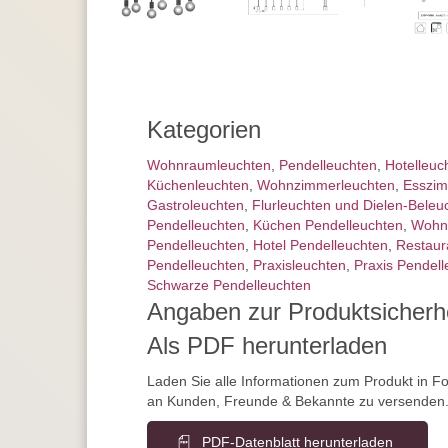
Kategorien
Wohnraum­leuchten
,
Pendel­leuchten
,
Hotelleuc
Küchenleuchten
,
Wohnzimmer­leuchten
,
Esszim
Gastroleuchten
,
Flurleuchten und Dielen-Beleu
Pendelleuchten
,
Küchen Pendelleuchten
,
Wohn
Pendelleuchten
,
Hotel Pendelleuchten
,
Restaur
Pendelleuchten
,
Praxisleuchten
,
Praxis Pendell
Schwarze Pendelleuchten
Angaben zur Produktsicherh
Als PDF herunterladen
Laden Sie alle Informationen zum Produkt in F
an Kunden, Freunde & Bekannte zu versenden
PDF-Datenblatt herunterladen