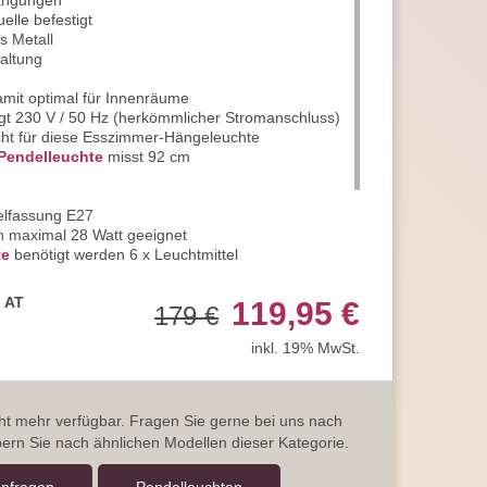
hängungen
uelle befestigt
s Metall
taltung
damit optimal für Innenräume
gt 230 V / 50 Hz (herkömmlicher Stromanschluss)
cht für diese Esszimmer-Hängeleuchte
Pendelleuchte
misst 92 cm
telfassung E27
on maximal 28 Watt geeignet
te
benötigt werden 6 x Leuchtmittel
 Einsatz von
LED-Leuchtmitteln
ichen Sie Energieeffizienzklasse A++
, AT
119,95 €
179 €
rantie, statt der üblichen 2 Jahre
 und kontaktieren Sie uns jederzeit
inkl. 19% MwSt.
rage
icht mehr verfügbar. Fragen Sie gerne bei uns nach
ern Sie nach ähnlichen Modellen dieser Kategorie.