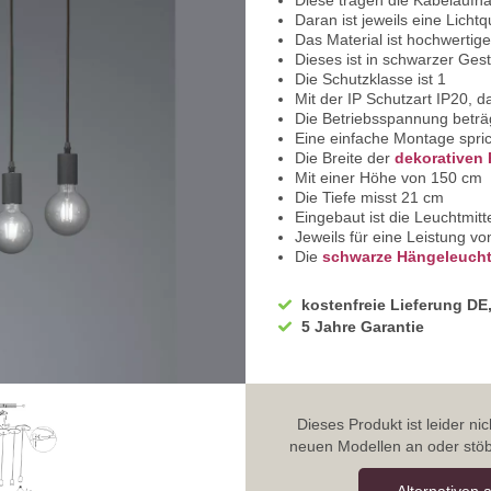
Diese tragen die Kabelauf
Daran ist jeweils eine Lichtq
Das Material ist hochwertige
Dieses ist in schwarzer Ges
Die Schutzklasse ist 1
Mit der IP Schutzart IP20, 
Die Betriebsspannung beträ
Eine einfache Montage spri
Die Breite der
dekorativen 
Mit einer Höhe von 150 cm
Die Tiefe misst 21 cm
Eingebaut ist die Leuchtmit
Jeweils für eine Leistung v
Die
schwarze Hängeleuch
Sparen Sie Strom durch den
Durch LED-Leuchtmittel erre
kostenfreie Lieferung DE
Sie haben bei uns 5 Jahre Ga
5 Jahre Garantie
Bei Fragen, zögern Sie nicht
Wir freuen uns auf Ihre Anf
Dieses Produkt ist leider n
neuen Modellen an oder stöb