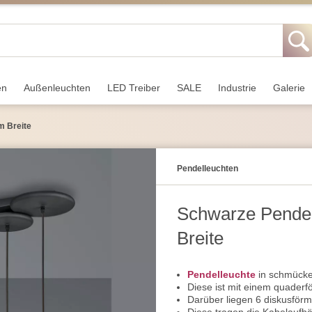
en
Außen­leuchten
LED Treiber
SALE
Industrie
Galerie
m Breite
Pendel­leuchten
Schwarze Pendel
Breite
Pendelleuchte
in schmücke
Diese ist mit einem quaderf
Darüber liegen 6 diskusför