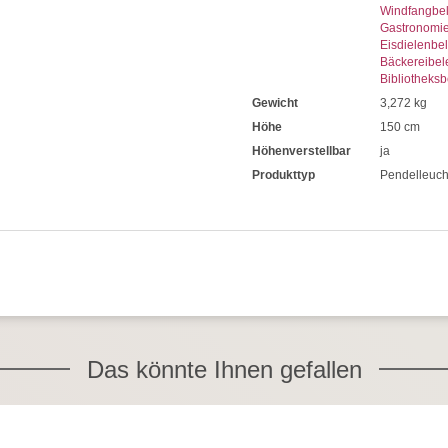
Windfangbe
Gastronomi
Eisdielenbe
Bäckereibel
Bibliotheks
Gewicht
3,272 kg
Höhe
150 cm
Höhenverstellbar
ja
Produkttyp
Pendelleuch
Das könnte Ihnen gefallen