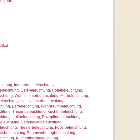
eignet
rantie, statt der üblichen 2 Jahre
 uns jederzeit
erer Artikelanzahl nach Mengenrabatten
ragen
ifikat
uchtung
,
Innenraumbeleuchtung
,
eleuchtung
,
Cafébeleuchtung
,
Hotelbeleuchtung
,
uchtung
,
Wohnzimmerbeleuchtung
,
Flurbeleuchtung
,
eleuchtung
,
Hotelzimmerbeleuchtung
,
chtung
,
Barbeleuchtung
,
Wohnraumbeleuchtung
,
chtung
,
Tresenbeleuchtung
,
Küchenbeleuchtung
,
chtung
,
Loftbeleuchtung
,
Rezeptionbeleuchtung
,
beleuchtung
,
Ladenlokalbeleuchtung
,
leuchtung
,
Theaterbeleuchtung
,
Foyerbeleuchtung
,
ufsbeleuchtung
,
Ferienwohnungbeleuchtung
,
euchtung
,
Küchentischbeleuchtung
,