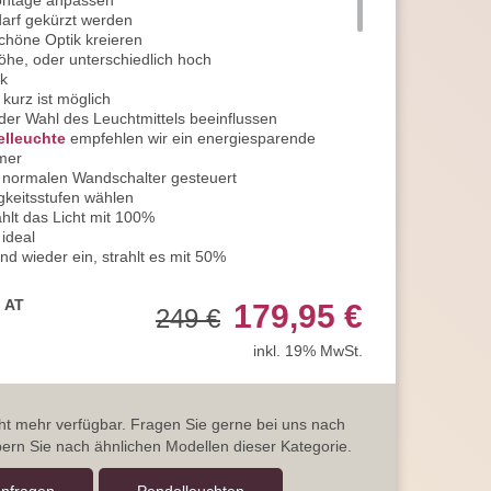
ontage anpassen
arf gekürzt werden
chöne Optik kreieren
Höhe, oder unterschiedlich hoch
ok
kurz ist möglich
der Wahl des Leuchtmittels beeinflussen
lleuchte
empfehlen wir ein energiesparende
mmer
n normalen Wandschalter gesteuert
gkeitsstufen wählen
ahlt das Licht mit 100%
ideal
nd wieder ein, strahlt es mit 50%
t sich im Raum breit
 eines Glas Weins sehr angenehm
, AT
179,95 €
249 €
it den Liebsten eine tolle Beleuchtung
ut aus- und wieder anschalten, erhalten Sie eine
inkl. 19% MwSt.
hte bietet entspannende Lichtmomente am Abend
sehen oder auch beim romantischen Dinner, ein
icht mehr verfügbar. Fragen Sie gerne bei uns nach
der anschalten, beginnt der Zyklus von vorne
ern Sie nach ähnlichen Modellen dieser Kategorie.
chte
kann in Reihe geschaltet werden
r eine attraktive Atmosphäre