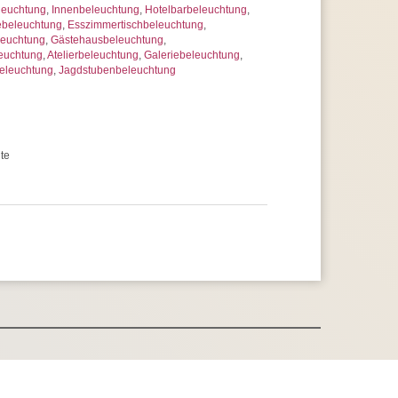
leuchtung
,
Innenbeleuchtung
,
Hotelbarbeleuchtung
,
ebeleuchtung
,
Esszimmertischbeleuchtung
,
leuchtung
,
Gästehausbeleuchtung
,
euchtung
,
Atelierbeleuchtung
,
Galeriebeleuchtung
,
beleuchtung
,
Jagdstubenbeleuchtung
te