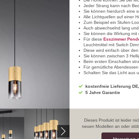
Die Höhe können Sie bei M
Jeder Strang kann nach Bed
Sie können hierdurch eine s
Alle Lichtquellen auf einer 
Zum Beispiel ein Stufen-Lo
Auch abwechselnd lang und 
Sie können die Wirkung mit 
Für diese
Esszimmer Pende
Leuchtmittel mit Switch Di
Diese wird einfach über de
Sie können zwischen 3 Helli
Beim ersten Einschalten str
Für gemütliche Abendessen 
Schalten Sie das Licht aus u
Ganz gediegenes Licht mach
Zum Beispiel beim Trinken
kostenfreie Lieferung DE
Auch beim Zusammensitzen m
5 Jahre Garantie
Wenn Sie das Licht nun erne
Intensität von 25%
Die Wohnzimmer Hängeleuc
Als sanftes Licht beim Fern
herrliches Lichtaccessoire
Dieses Produkt ist leider n
Durch erneutes aus- und wie
neuen Modellen an oder stöb
Die
Restaurant Pendelleu
Sorgt als Barbeleuchtung fü