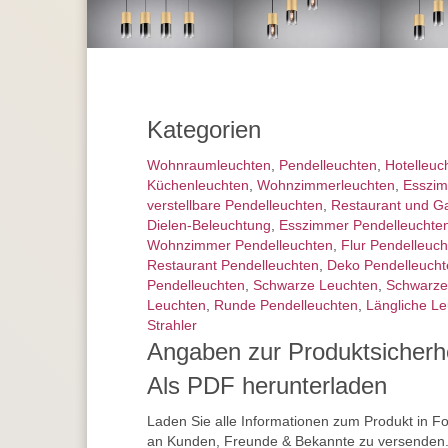
Kategorien
Wohnraum­leuchten
,
Pendel­leuchten
,
Hotelleuc
Küchenleuchten
,
Wohnzimmer­leuchten
,
Esszim
verstellbare Pendelleuchten
,
Restaurant und Ga
Dielen-Beleuchtung
,
Esszimmer Pendelleuchte
Wohnzimmer Pendelleuchten
,
Flur Pendelleuch
Restaurant Pendelleuchten
,
Deko Pendelleucht
Pendelleuchten
,
Schwarze Leuchten
,
Schwarze
Leuchten
,
Runde Pendelleuchten
,
Längliche L
Strahler
Angaben zur Produktsicherh
Als PDF herunterladen
Laden Sie alle Informationen zum Produkt in F
an Kunden, Freunde & Bekannte zu versenden