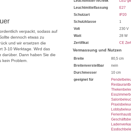
Leuchtmittel-Technik
LED ge
Sie haben bei uns 5 Jahre Ga
Bei Fragen, kontaktieren Sie
Leuchtmittelfassung
E27
Erkundigen Sie sich bei höh
Schutzart
IP20
Wir freuen uns auf Ihre Anf
uer
Schutzklasse
1
Volt
230 V
 ordentlich verpackt, sodass auf
Watt
28 W
Sollte dennoch etwas zu
ück und wir ersetzen die
Zertifikat
CE Zert
ert 3-10 Werktage. Wird das
Vermassung und Nutzen
ie darüber. Dann haben Sie die
Breite
80,5 cm
s kein Problem.
Breitenverstellbar
nein
Durchmesser
10 cm
geeignet für
Pendelbele
Restaurantb
Thekenbele
Esszimmerb
Salonbeleu
Praxisbeleu
Lobbybeleu
Ferienhaus
Geschäftsbe
Ladenverka
Esstischbel