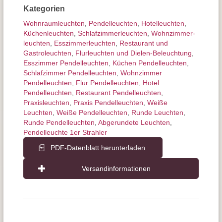
Kategorien
Wohnraum­leuchten
,
Pendel­leuchten
,
Hotelleuchten
,
Küchenleuchten
,
Schlafzimmer­leuchten
,
Wohnzimmer­
leuchten
,
Esszimmer­­leuchten
,
Restaurant und
Gastroleuchten
,
Flurleuchten und Dielen-Beleuchtung
,
Esszimmer Pendelleuchten
,
Küchen Pendelleuchten
,
Schlafzimmer Pendelleuchten
,
Wohnzimmer
Pendelleuchten
,
Flur Pendelleuchten
,
Hotel
Pendelleuchten
,
Restaurant Pendelleuchten
,
Praxisleuchten
,
Praxis Pendelleuchten
,
Weiße
Leuchten
,
Weiße Pendelleuchten
,
Runde Leuchten
,
Runde Pendelleuchten
,
Abgerundete Leuchten
,
Pendelleuchte 1er Strahler
PDF-Datenblatt herunterladen
Versandinformationen