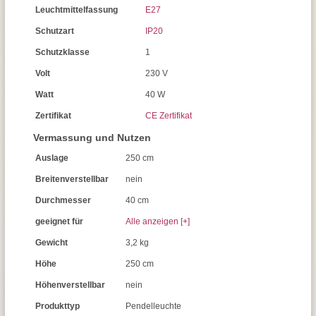
Leuchtmittelfassung
E27
Schutzart
IP20
Schutzklasse
1
Volt
230 V
Watt
40 W
Zertifikat
CE Zertifikat
Vermassung und Nutzen
Auslage
250 cm
Breitenverstellbar
nein
Durchmesser
40 cm
geeignet für
Alle anzeigen [+]
Gewicht
3,2 kg
Höhe
250 cm
Höhenverstellbar
nein
Produkttyp
Pendelleuchte