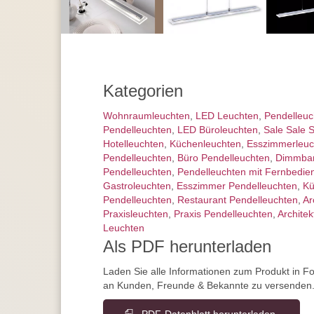
Kategorien
Wohnraum­leuchten
,
LED Leuchten
,
Pendel­leu
Pendelleuchten
,
LED Büroleuchten
,
Sale Sale 
Hotelleuchten
,
Küchenleuchten
,
Esszimmer­­leu
Pendelleuchten
,
Büro Pendelleuchten
,
Dimmbar
Pendelleuchten
,
Pendelleuchten mit Fernbedie
Gastroleuchten
,
Esszimmer Pendelleuchten
,
Kü
Pendelleuchten
,
Restaurant Pendelleuchten
,
Ar
Praxisleuchten
,
Praxis Pendelleuchten
,
Archite
Leuchten
Als PDF herunterladen
Laden Sie alle Informationen zum Produkt in F
an Kunden, Freunde & Bekannte zu versenden