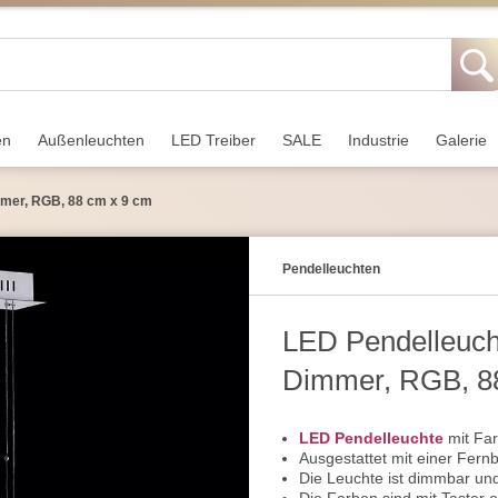
en
Außen­leuchten
LED Treiber
SALE
Industrie
Galerie
mmer, RGB, 88 cm x 9 cm
Pendel­leuchten
LED Pendelleucht
Dimmer, RGB, 8
LED Pendelleuchte
mit Far
Ausgestattet mit einer Fernb
Die Leuchte ist dimmbar und