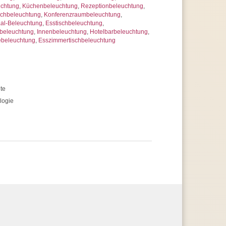
uchtung
,
Küchenbeleuchtung
,
Rezeptionbeleuchtung
,
schbeleuchtung
,
Konferenzraumbeleuchtung
,
al-Beleuchtung
,
Esstischbeleuchtung
,
beleuchtung
,
Innenbeleuchtung
,
Hotelbarbeleuchtung
,
ebeleuchtung
,
Esszimmertischbeleuchtung
te
logie