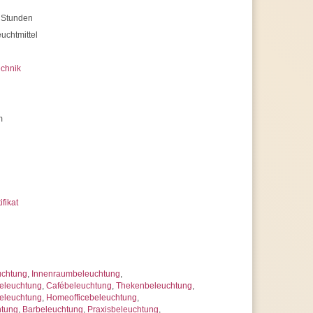
 Stunden
uchtmittel
chnik
m
ifikat
uchtung
,
Innenraumbeleuchtung
,
eleuchtung
,
Cafébeleuchtung
,
Thekenbeleuchtung
,
eleuchtung
,
Homeofficebeleuchtung
,
htung
,
Barbeleuchtung
,
Praxisbeleuchtung
,