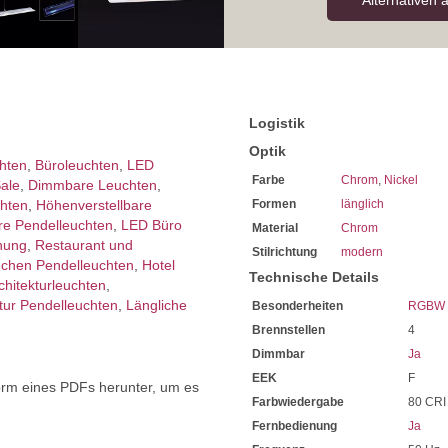
Alternativen 
Sie haben bei uns 5 Jahre G
Bei Fragen, kontaktieren Si
Wir freuen uns auf Ihre Anf
Logistik
Optik
chten
,
Büroleuchten
,
LED
Farbe
Chrom
,
Nickel
Sale
,
Dimmbare Leuchten
,
chten
,
Höhen­verstellbare
Formen
länglich
e Pendelleuchten
,
LED Büro
Material
Chrom
nung
,
Restaurant und
Stilrichtung
modern
chen Pendelleuchten
,
Hotel
Technische Details
chitektur­leuchten
,
ktur Pendelleuchten
,
Längliche
Besonderheiten
RGBW 
Brennstellen
4
Dimmbar
Ja
EEK
F
orm eines PDFs herunter, um es
Farbwiedergabe
80 CRI
.
Fernbedienung
Ja