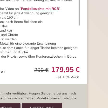
oder auch der Fernbedienung einstellbar - siehe
be-Video an "
Pendelleuchte mit RGB
"
 damit für jede Anwendung geeignet
m bis 150 cm
ganz nach Ihrem Belieben ein
 Glas
Rand klar
tt und Chrom
ürzt werden
Metall für eine elegante Erscheinung
 ist damit auch für länger Tische bestens geeignet
sszimmer und Küche
der Praxis, sowie über Konferenztischen in Büros
leuchte
hat eine Breite von 9 cm
x 4,7 Watt LED
179,95 €
299 €
 und umweltschonend
, AT
D-Technik hohe Energiekosten ein
inkl. 19% MwSt.
 1870 Lumen
n sie ein qualitativ hochwertiges Licht
 RGB-LED, die die Farben erzeugt
nach Ihren Wünschen ein
icht mehr verfügbar. Fragen Sie gerne bei uns nach
00 Kelvin
ern Sie nach ähnlichen Modellen dieser Kategorie.
täglich sehr hohe Energiekosten ein
nd damit ideal für die Innenbeleuchtung geeignet