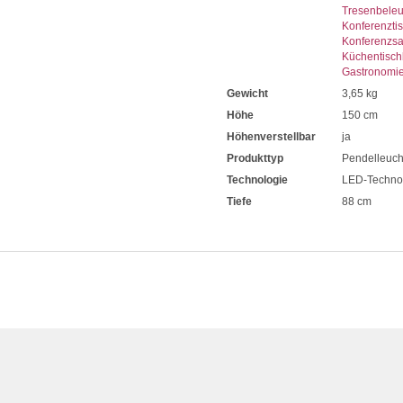
Tresenbele
Konferenzti
Konferenzsa
Küchentisch
Gastronomi
Gewicht
3,65 kg
Höhe
150 cm
Höhenverstellbar
ja
Produkttyp
Pendelleuch
Technologie
LED-Techno
Tiefe
88 cm