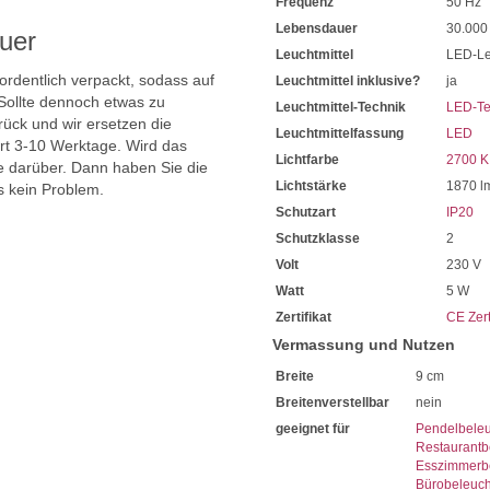
Frequenz
50 Hz
Lebensdauer
30.000
uer
Leuchtmittel
LED-Le
 ordentlich verpackt, sodass auf
Leuchtmittel inklusive?
ja
Sollte dennoch etwas zu
Leuchtmittel-Technik
LED-Te
ück und wir ersetzen die
Leuchtmittelfassung
LED
ert 3-10 Werktage. Wird das
Lichtfarbe
2700 K
ie darüber. Dann haben Sie die
Lichtstärke
1870 l
s kein Problem.
Schutzart
IP20
Schutzklasse
2
Volt
230 V
Watt
5 W
Zertifikat
CE Zert
Vermassung und Nutzen
Breite
9 cm
Breitenverstellbar
nein
geeignet für
Pendelbele
Restaurantb
Esszimmerb
Bürobeleuc