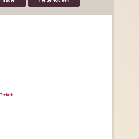
anfragen
Pendel­leuchten
arantie, statt der handelsüblichen 2 Jahre
e uns sehr gerne und jederzeit
ragen
Technik