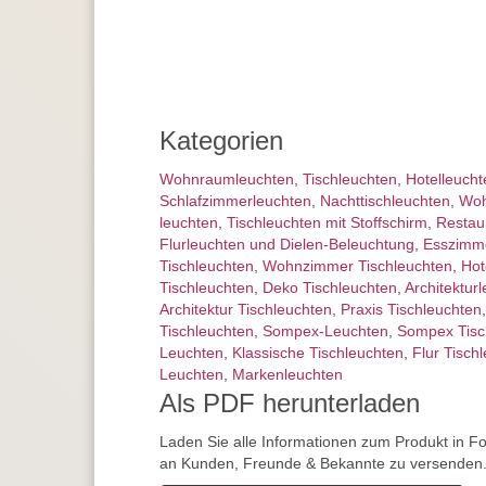
Kategorien
Wohnraum­leuchten
,
Tisch­leuchten
,
Hotelleucht
Schlafzimmer­leuchten
,
Nachttisch­leuchten
,
Woh
leuchten
,
Tischleuchten mit Stoffschirm
,
Restau
Flurleuchten und Dielen-Beleuchtung
,
Esszimme
Tischleuchten
,
Wohnzimmer Tischleuchten
,
Hot
Tischleuchten
,
Deko Tischleuchten
,
Architektur­
Architektur Tischleuchten
,
Praxis Tischleuchten
Tischleuchten
,
Sompex-Leuchten
,
Sompex Tisc
Leuchten
,
Klassische Tischleuchten
,
Flur Tisch
Leuchten
,
Markenleuchten
Als PDF herunterladen
Laden Sie alle Informationen zum Produkt in F
an Kunden, Freunde & Bekannte zu versenden