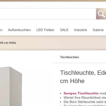
en
Außen­leuchten
LED Treiber
SALE
Industrie
Galerie
, 44 cm Höhe
Tisch­leuchten
Tischleuchte, Ede
cm Höhe
Sompex Tischleuchte
mode
Wertet Ihre Räumlichkeit visu
Die Büro Stehleuchte setzt 