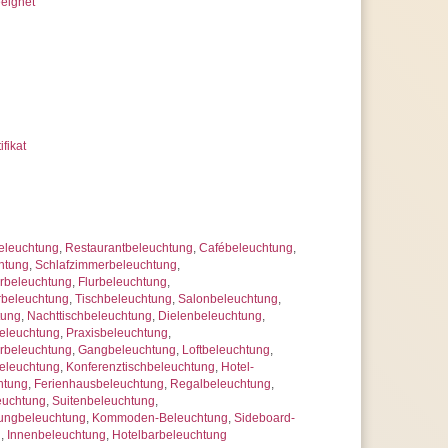
eignet
elfassung E27
Leistung von maximal 60 Watt
en Sie 1 x Leuchtmittel
irekt bei uns mit
innovative LED Technologie
 hohe Energiekosten einsparen
n Sie stromsparende
LED-Leuchtmittel
r Lebensdauer und hoher Qualität
ifikat
ie die Energieeffizienzklasse A
rantie, statt der üblichen 2 Jahre
 uns jederzeit
herer Artikelanzahl nach Mengenrabatten
ragen
eleuchtung
,
Restaurantbeleuchtung
,
Cafébeleuchtung
,
htung
,
Schlafzimmerbeleuchtung
,
beleuchtung
,
Flurbeleuchtung
,
rbeleuchtung
,
Tischbeleuchtung
,
Salonbeleuchtung
,
tung
,
Nachttischbeleuchtung
,
Dielenbeleuchtung
,
leuchtung
,
Praxisbeleuchtung
,
rbeleuchtung
,
Gangbeleuchtung
,
Loftbeleuchtung
,
eleuchtung
,
Konferenztischbeleuchtung
,
Hotel-
htung
,
Ferienhausbeleuchtung
,
Regalbeleuchtung
,
euchtung
,
Suitenbeleuchtung
,
ungbeleuchtung
,
Kommoden-Beleuchtung
,
Sideboard-
g
,
Innenbeleuchtung
,
Hotelbarbeleuchtung