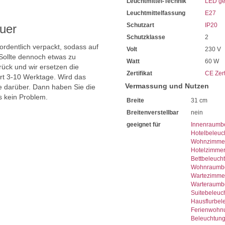
Leuchtmittel-Technik
LED ge
Integriert ist die Leuchtmitt
Diese eignet sich für eine 
Leuchtmittelfassung
E27
Für den Lichtbetrieb benötig
Schutzart
IP20
uer
Bestellen Sie dieses gerne d
Schutzklasse
2
Unsere Empfehlung ist die 
 ordentlich verpackt, sodass auf
Täglich können Sie dadurch
Volt
230 V
Bei uns im Sortiment finde
Sollte dennoch etwas zu
Watt
60 W
Diese sind von enorm lange
ück und wir ersetzen die
Zertifikat
CE Zert
Mit LED-Technik erreichen S
ert 3-10 Werktage. Wird das
Sie haben bei uns 5 Jahre Ga
Vermassung und Nutzen
ie darüber. Dann haben Sie die
Bei Fragen, kontaktieren Sie
s kein Problem.
Breite
31 cm
Erkundigen Sie sich bei hö
Wir freuen uns auf Ihre Anf
Breitenverstellbar
nein
geeignet für
Innenraumb
Hotelbeleuc
Wohnzimmer
Hotelzimme
Bettbeleuch
Wohnraumbe
Wartezimme
Warteraumb
Suitebeleuc
Hausflurbel
Ferienwohn
Beleuchtun