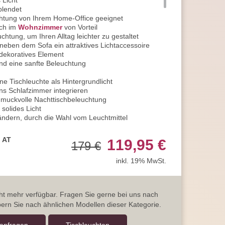
 Licht
blendet
chtung von Ihrem Home-Office geeignet
uch im
Wohnzimmer
von Vorteil
chtung, um Ihren Alltag leichter zu gestaltet
 neben dem Sofa ein attraktives Lichtaccessoire
 dekoratives Element
end eine sanfte Beleuchtung
ne Tischleuchte als Hintergrundlicht
ins Schlafzimmer integrieren
hmuckvolle Nachttischbeleuchtung
solides Licht
ändern, durch die Wahl vom Leuchtmittel
fehlen wir Ihnen stromsparende LED Leuchtmittel
eistung und neutralweißem bis kaltweißem
, AT
119,95 €
179 €
Aufmerksamkeit begünstigen
inkl. 19% MwSt.
ch gesteigert
sche Lichtmomente ist unsere Empfehlung der
en LED Leuchtmittel mit Switch Dimmer
e Helligkeit gedimmt werden
icht mehr verfügbar. Fragen Sie gerne bei uns nach
alter steuerbar
ern Sie nach ähnlichen Modellen dieser Kategorie.
erhalten Sie beim ersten Einschalten
esen, Lernen, Arbeiten, oder bei anderen