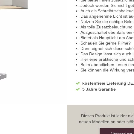
Sie bietet Ihnen zusätzliches
Jedoch werden Sie nicht ge
Auch als Schreibtischbeleu
Das angenehme Licht ist a
Nutzen Sie die richtige Beleu
Als tolle Zusatzbeleuchtung
Ausgeschaltet ebenfalls ein
Bietet als Hauptlicht am Ab
Schauen Sie gerne Filme?
Dann eignet sich diese schö
Das Design lässt sich auch 
Hier eine praktische und sc
Beim abendlichen Lesen ein 
Sie können die Wirkung ver
Für den Arbeitsbereich emp
Geeignet mit starker Lichtl
kostenfreie Lieferung DE
Lichtfarbton
5 Jahre Garantie
Hierdurch können Sie Ihre 
Die Produktivität wird dadur
Für gemütliche und harmoni
Einsatz von energiesparend
In 3 Stufen kann dadurch di
Dieses Produkt ist leider n
Über den normalen Lichtsch
neuen Modellen an oder stöb
Volle Leuchtkraft von 100% 
Optimale Beleuchtung zum L