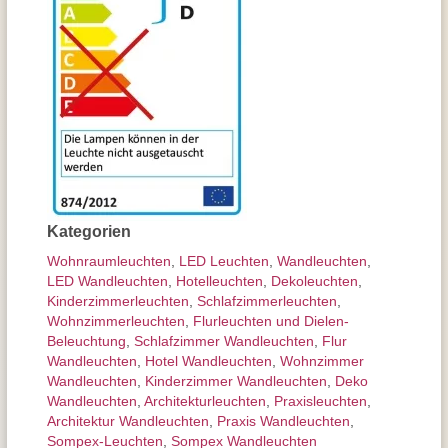
Kategorien
Wohnraum­leuchten
,
LED Leuchten
,
Wand­leuchten
,
LED Wandleuchten
,
Hotelleuchten
,
Dekoleuchten
,
Kinderzimmer­leuchten
,
Schlafzimmer­leuchten
,
Wohnzimmer­leuchten
,
Flurleuchten und Dielen-
Beleuchtung
,
Schlafzimmer Wandleuchten
,
Flur
Wandleuchten
,
Hotel Wandleuchten
,
Wohnzimmer
Wandleuchten
,
Kinderzimmer Wandleuchten
,
Deko
Wandleuchten
,
Architektur­leuchten
,
Praxisleuchten
,
Architektur Wandleuchten
,
Praxis Wandleuchten
,
Sompex-Leuchten
,
Sompex Wandleuchten